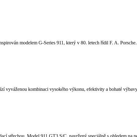
nspirován modelem G-Series 911, který v 80. letech řídil F. A. Porsche. 
í vyváženou kombinaci vysokého výkonu, efektivity a bohaté výbavy.
cí střechou. Model 911 GT3 S/C, navržený speciálně s ohledem na potě