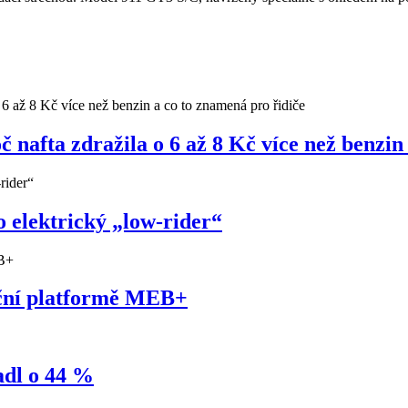
nafta zdražila o 6 až 8 Kč více než benzin
 elektrický „low-rider“
uční platformě MEB+
adl o 44 %