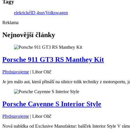
Tagy
elekrické
ID 4
suv
Volkswagen
Reklama
Nejnovější články
Porsche 911 GT3 RS Manthey Kit
Představujeme
|
Libor Olič
Je jen málo aut, která přináší na silnice tolik techniky z motorsport
Porsche Cayenne S Interior Style
Představujeme
|
Libor Olič
Nová nabídka od Exclusive Manufaktur: balíček Interior Style V rámc