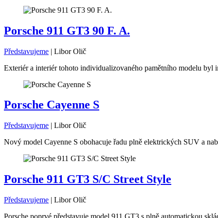
Porsche 911 GT3 90 F. A.
Představujeme
|
Libor Olič
Exteriér a interiér tohoto individualizovaného pamětního modelu byl i
Porsche Cayenne S
Představujeme
|
Libor Olič
Nový model Cayenne S obohacuje řadu plně elektrických SUV a nabíz
Porsche 911 GT3 S/C Street Style
Představujeme
|
Libor Olič
Porsche poprvé představuje model 911 GT3 s plně automatickou skláda