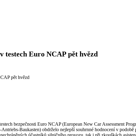
 v testech Euro NCAP pět hvězd
h testech bezpečnosti Euro NCAP (European New Car Assessment Pro
Antriebs-Baukasten) obdrželo nejlepší souhrnné hodnocení v podobě p
a nechráněných účastníků silničního provozu, tak i při zkouškách asiste