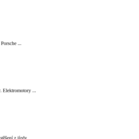
Porsche ...
 Elektromotory ...
šení z jízdy, ...