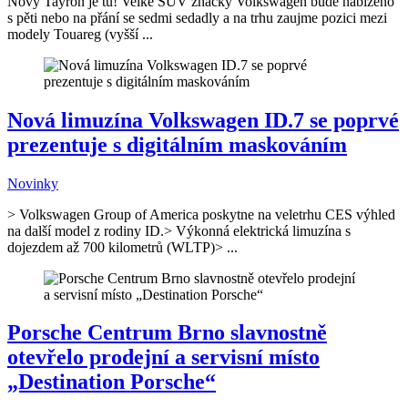
Nový Tayron je tu! Velké SUV značky Volkswagen bude nabízeno
s pěti nebo na přání se sedmi sedadly a na trhu zaujme pozici mezi
modely Touareg (vyšší ...
Nová limuzína Volkswagen ID.7 se poprvé
prezentuje s digitálním maskováním
Novinky
> Volkswagen Group of America poskytne na veletrhu CES výhled
na další model z rodiny ID.> Výkonná elektrická limuzína s
dojezdem až 700 kilometrů (WLTP)> ...
Porsche Centrum Brno slavnostně
otevřelo prodejní a servisní místo
„Destination Porsche“