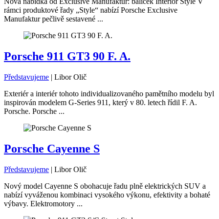
Nová nabídka od Exclusive Manufaktur: balíček Interior Style V
rámci produktové řady „Style“ nabízí Porsche Exclusive
Manufaktur pečlivě sestavené ...
Porsche 911 GT3 90 F. A.
Představujeme
|
Libor Olič
Exteriér a interiér tohoto individualizovaného pamětního modelu byl
inspirován modelem G-Series 911, který v 80. letech řídil F. A.
Porsche. Porsche ...
Porsche Cayenne S
Představujeme
|
Libor Olič
Nový model Cayenne S obohacuje řadu plně elektrických SUV a
nabízí vyváženou kombinaci vysokého výkonu, efektivity a bohaté
výbavy. Elektromotory ...