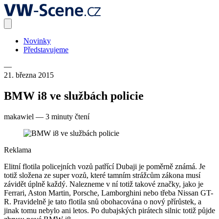
Novinky
Představujeme
—
21. března 2015
BMW i8 ve službách policie
makawiel
—
3 minuty čtení
Reklama
Elitní flotila policejních vozů patřící Dubaji je poměrně známá. Je
totiž složena ze super vozů, které tamním strážcům zákona musí
závidět úplně každý. Nalezneme v ní totiž takové značky, jako je
Ferrari, Aston Martin, Porsche, Lamborghini nebo třeba Nissan GT-
R. Pravidelně je tato flotila snů obohacována o nový přírůstek, a
jinak tomu nebylo ani letos. Po dubajských pirátech silnic totiž půjde