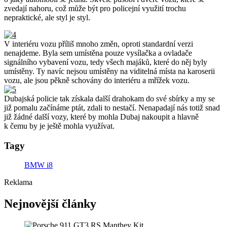
zvedají nahoru, což může být pro policejní využití trochu
nepraktické, ale styl je styl.
V interiéru vozu příliš mnoho změn, oproti standardní verzi
nenajdeme. Byla sem umístěna pouze vysílačka a ovladače
signálního vybavení vozu, tedy všech majáků, které do něj byly
umístěny. Ty navíc nejsou umístěny na viditelná místa na karoserii
vozu, ale jsou pěkně schovány do interiéru a mřížek vozu.
Dubajská policie tak získala další drahokam do své sbírky a my se
již pomalu začínáme ptát, zdali to nestačí. Nenapadají nás totiž snad
již žádné další vozy, které by mohla Dubaj nakoupit a hlavně
k čemu by je ještě mohla využívat.
Tagy
BMW i8
Reklama
Nejnovější články