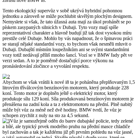
zbrusu nové BMW i8.
Tento ekologický supervůz v sobě ukrývá hybridní pohonnou
jednotku a zároveň se může pochlubit skvělým plochým designem.
Nemyslete si však, že tato úžasná auta mají za úkol prohánět se po
pískem zasypaných silnicích v Dubaji. Tyto vozy mají spíše
reprezentativní charakter a hlavně budují již tak dost vysokou míru
prestiže celé Dubaje. Mohlo by vás napadnout, že o špinavou práci
se starají nějaké standardní vozy, to bychom však nesměli mluvit o
Dubaji. Dubajští místním loupežníkům ani se svými standardními
vozy totiž nedávají příliš mnoho šancí. Vozí se v BMW řady pět ve
verzi sedan. A to je poměrně dostačující porce výkonu na
pronásledování zločince a vyvolání respektu.
Abychom se však vrátili k nové i8 ta je poháněna přeplňovaným 1,5
litrovým tříválcovým benzínovým motorem, který produkuje 228
koní. Tento motor je doplněn ještě o elektrický motor, který
produkuje sílu 129 koní. Síla produkovaná benzínovým motorem je
přenášena na zadní kola a ta z elektromotoru na přední. Plně nabitý
může být vůz za méně než dvě hodiny. BMW tvrdí, že vůz je
schopen zrychlit z nuly na sto za 4,5 sekund.
Vůz je samozřejmě oděn do barev dubajské policie, tedy zelené
a bílé, ale typický prvek modrého pruhu na přední masce chladiče
byl zachován a tak je každému již při prvním pohledu na vůz jasné,
o jaký automobil se jedná. Skvěle působí i dveře vozu, které se