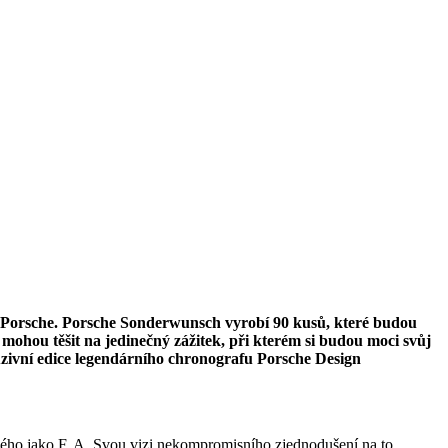
 A. Porsche. Porsche Sonderwunsch vyrobí 90 kusů, které budou
mohou těšit na jedinečný zážitek, při kterém si budou moci svůj
uzivní edice legendárního chronografu Porsche Design
ého jako F. A. Svou vizi nekompromisního zjednodušení na to