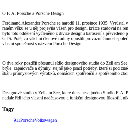
O F. A. Porsche a Porsche Design
Ferdinand Alexander Porsche se narodil 11. prosince 1935. Vyrůstal v
raném věku se u něj projevila vášeň pro design, krátce studoval na 
bylo toto oddělení vyčleněno z divize designu karoserií a převeden
GTS. Poté, co všichni členové rodiny opustili provozní činnost spol
vlastní společnost s názvem Porsche Design.
O dva roky později přesunul sídlo designového studia do Zell am See
brýle, zapalovače a dýmky, stejně jako psací potřeby, které si pod z
škálu průmyslových výrobků, domácích spotřebičů a spotřebního zbož
Designové studio v Zell am See, které dnes nese jméno Studio F. A. 
nadále řídí jeho vlastní nadčasovou a funkční designovou filozofií, ni
Tagy
911
Porsche
Volkswagen