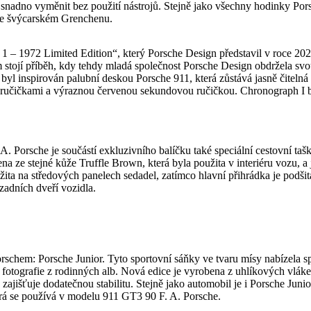
snadno vyměnit bez použití nástrojů. Stejně jako všechny hodinky Pors
 ve švýcarském Grenchenu.
– 1972 Limited Edition“, který Porsche Design představil v roce 2022 u
kem stojí příběh, kdy tehdy mladá společnost Porsche Design obdržela 
n byl inspirován palubní deskou Porsche 911, která zůstává jasně čitelná
ručičkami a výraznou červenou sekundovou ručičkou. Chronograph I byl
orsche je součástí exkluzivního balíčku také speciální cestovní taška
ena ze stejné kůže Truffle Brown, která byla použita v interiéru vozu
žita na středových panelech sedadel, zatímco hlavní přihrádka je podši
zadních dveří vozidla.
orschem: Porsche Junior. Tyto sportovní sáňky ve tvaru mísy nabízela sp
jí fotografie z rodinných alb. Nová edice je vyrobena z uhlíkových vlá
ajišťuje dodatečnou stabilitu. Stejně jako automobil je i Porsche Junior
erá se používá v modelu 911 GT3 90 F. A. Porsche.