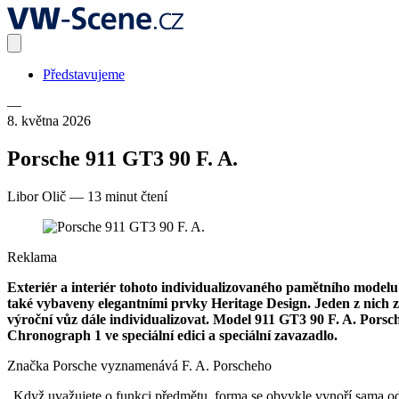
Představujeme
—
8. května 2026
Porsche 911 GT3 90 F. A.
Libor Olič
—
13 minut čtení
Reklama
Exteriér a interiér tohoto individualizovaného pamětního modelu
také vybaveny elegantními prvky Heritage Design. Jeden z nich z
výroční vůz dále individualizovat. Model 911 GT3 90 F. A. Pors
Chronograph 1 ve speciální edici a speciální zavazadlo.
Značka Porsche vyznamenává F. A. Porscheho
„Když uvažujete o funkci předmětu, forma se obvykle vynoří sama o