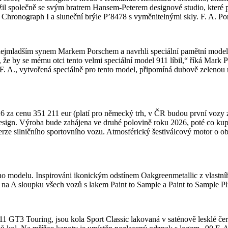
žil společně se svým bratrem Hansem-Peterem designové studio, které p
hronograph I a sluneční brýle P’8478 s vyměnitelnými skly. F. A. Pors
jeho nejmladším synem Markem Porschem a navrhli speciální pamětní mod
ý, že by se mému otci tento velmi speciální model 911 líbil,“ říká Mark
F. A., vytvořená speciálně pro tento model, připomíná dubově zelenou
 cenu 351 211 eur (platí pro německý trh, v ČR budou první vozy za z
esign. Výroba bude zahájena ve druhé polovině roku 2026, poté co kupuj
erze silničního sportovního vozu. Atmosférický šestiválcový motor o o
o modelu. Inspirováni ikonickým odstínem Oakgreenmetallic z vlastníh
na A sloupku všech vozů s lakem Paint to Sample a Paint to Sample Pl
11 GT3 Touring, jsou kola Sport Classic lakovaná v saténově lesklé čer