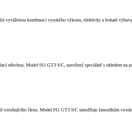
í vyváženou kombinaci vysokého výkonu, efektivity a bohaté výbavy.
cí střechou. Model 911 GT3 S/C, navržený speciálně s ohledem na potě
tě vzrušujícího člena. Model 911 GT3 S/C umožňuje fanouškům vysoko