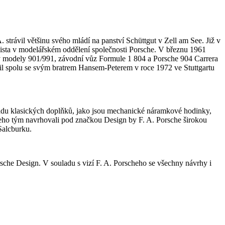
strávil většinu svého mládí na panství Schüttgut v Zell am See. Již v
žista v modelářském oddělení společnosti Porsche. V březnu 1961
ly modely 901/991, závodní vůz Formule 1 804 a Porsche 904 Carrera
žil spolu se svým bratrem Hansem-Peterem v roce 1972 ve Stuttgartu
 řadu klasických doplňků, jako jsou mechanické náramkové hodinky,
 jeho tým navrhovali pod značkou Design by F. A. Porsche širokou
Salcburku.
sche Design. V souladu s vizí F. A. Porscheho se všechny návrhy i