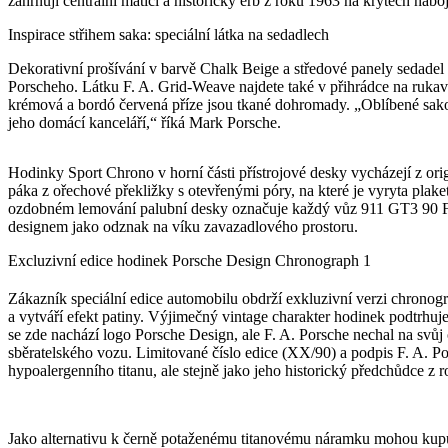
zahrnují centrální matici a historický erb z roku 1963 na krytech ná
Inspirace střihem saka: speciální látka na sedadlech
Dekorativní prošívání v barvě Chalk Beige a středové panely sedadel 
Porscheho. Látku F. A. Grid-Weave najdete také v přihrádce na rukavi
krémová a bordó červená příze jsou tkané dohromady. „Oblíbené sako m
jeho domácí kanceláří,“ říká Mark Porsche.
Hodinky Sport Chrono v horní části přístrojové desky vycházejí z ori
páka z ořechové překližky s otevřenými póry, na které je vyryta plake
ozdobném lemování palubní desky označuje každý vůz 911 GT3 90 F. A
designem jako odznak na víku zavazadlového prostoru.
Excluzivní edice hodinek Porsche Design Chronograph 1
Zákazník speciální edice automobilu obdrží exkluzivní verzi chronog
a vytváří efekt patiny. Výjimečný vintage charakter hodinek podtrhuj
se zde nachází logo Porsche Design, ale F. A. Porsche nechal na svůj o
sběratelského vozu. Limitované číslo edice (XX/90) a podpis F. A. Po
hypoalergenního titanu, ale stejně jako jeho historický předchůdce z
Jako alternativu k černě potaženému titanovému náramku mohou kupují