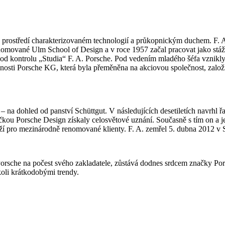
 prostředí charakterizovaném technologií a průkopnickým duchem. F. A. 
renomované Ulm School of Design a v roce 1957 začal pracovat jako stá
o pod kontrolu „Studia“ F. A. Porsche. Pod vedením mladého šéfa vznik
ečnosti Porsche KG, která byla přeměněna na akciovou společnost, zalo
 – na dohled od panství Schüttgut. V následujících desetiletích navrhl
načkou Porsche Design získaly celosvětové uznání. Současně s tím on a
í pro mezinárodně renomované klienty. F. A. zemřel 5. dubna 2012 v 
Porsche na počest svého zakladatele, zůstává dodnes srdcem značky Por
koli krátkodobými trendy.