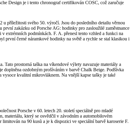
che Design je i tento chronograf certifikován COSC, což zaručuje
 příležitosti svého 50. výročí. Jsou do posledního detailu věrnou
svou první zakázku od Porsche AG: hodinky pro zasloužilé zaměstnance
 i v extrémních podmínkách. F. A. přenesl tento vzhled a funkci na
 první černé náramkové hodinky na světě a rychle se stal klasikou i
. Tato prostorná taška na víkendové výlety navazuje materiály a
, a je doplněna ozdobným prošíváním v barvě Chalk Beige. Podšívka
ta vysoce kvalitní mikrovláknem. Na vnější kapse tašky je také
olečnost Porsche v 60. letech 20. století speciálně pro mladé
ken, materiálu, který se osvědčil v závodním a automobilovém
 limitován na 90 kusů a je k dispozici ve speciální barvě karoserie F.