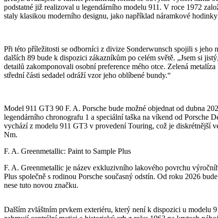
podstatné již realizoval u legendárního modelu 911. V roce 1972 zalo
staly klasikou moderního designu, jako například náramkové hodinky C
Při této příležitosti se odborníci z divize Sonderwunsch spojili s 
dalších 89 bude k dispozici zákazníkům po celém světě. „Jsem si jist
detailů zakomponovali osobní preference mého otce. Zelená metalíza 
střední části sedadel odráží vzor jeho oblíbené bundy.“
Model 911 GT3 90 F. A. Porsche bude možné objednat od dubna 2026 za
legendárního chronografu 1 a speciální taška na víkend od Porsche D
vychází z modelu 911 GT3 v provedení Touring, což je diskrétnější v
Nm.
F. A. Greenmetallic: Paint to Sample Plus
F. A. Greenmetallic je název exkluzivního lakového povrchu výročníh
Plus společně s rodinou Porsche současný odstín. Od roku 2026 bude 
nese tuto novou značku.
Dalším zvláštním prvkem exteriéru, který není k dispozici u modelu 9