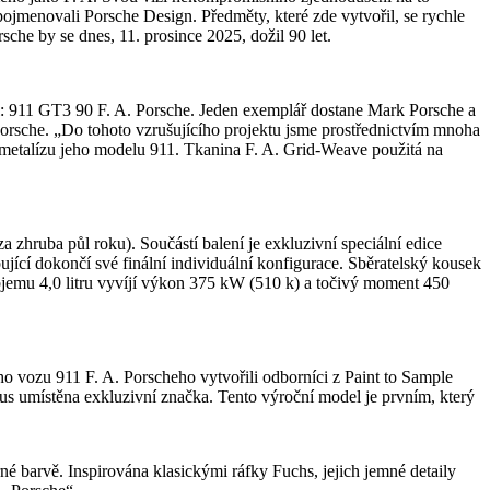
ojmenovali Porsche Design. Předměty, které zde vytvořil, se rychle
che by se dnes, 11. prosince 2025, dožil 90 let.
el: 911 GT3 90 F. A. Porsche. Jeden exemplář dostane Mark Porsche a
 Porsche. „Do tohoto vzrušujícího projektu jsme prostřednictvím mnoha
 metalízu jeho modelu 911. Tkanina F. A. Grid-Weave použitá na
hruba půl roku). Součástí balení je exkluzivní speciální edice
ící dokončí své finální individuální konfigurace. Sběratelský kousek
bjemu 4,0 litru vyvíjí výkon 375 kW (510 k) a točivý moment 450
o vozu 911 F. A. Porscheho vytvořili odborníci z Paint to Sample
us umístěna exkluzivní značka. Tento výroční model je prvním, který
né barvě. Inspirována klasickými ráfky Fuchs, jejich jemné detaily