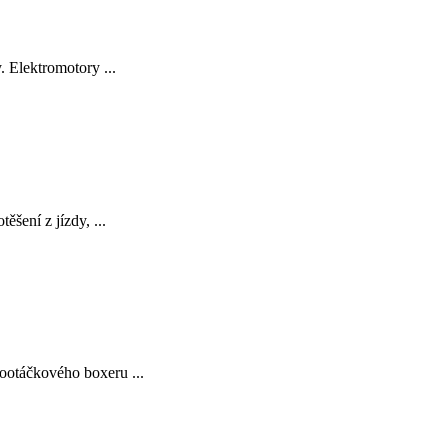
 Elektromotory ...
šení z jízdy, ...
otáčkového boxeru ...