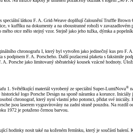
bojů kol. Na mřížce kapoty je umístěn pozlacený odznak s logem „90 F. 
s speciální látkou F. A. Grid-Weave doplňují čalounění Truffle Brown C
ce, v kufříku na dokumenty a na oboustranné rohoži v zavazadlovém pro
ého otce mělo stejný vzor. Stejně jako jeho tužka, dýmka a popelník, 
ginálního chronografu I, který byl vytvořen jako jedinečný kus pro F. 
ta s podpisem F. A. Porscheho. Další pozlacená plaketa s faksimile pod
. Porsche jako limitovaný sběratelský kousek vzácné hodnoty. Úložný 
®
rafu 1. Světélkující materiál vyrobený ze speciální Super-LumiNova
na
e historické logo Porsche Design na sponě náramku a korunce. Iniciály
sobní chronograf, který nyní vlastní jeho potomci, přidat své iniciály.
rsche jsou laserem vygravírovány na zadní straně pouzdra. Na rozdíl o
 roku 1972 je potaženo černou barvou.
cí hodinky nosit také na koženém řemínku, který je součástí balení. K