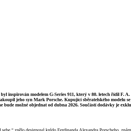
 byl inspirován modelem G-Series 911, který v 80. letech řídil F.
akoupil jeho syn Mark Porsche. Kupující sběratelského modelu se 
che bude možné objednat od dubna 2026. Součástí dodávky je exkl
d sebe,“ znělo designové krédo Ferdinanda Alexandra Porscheho, znám