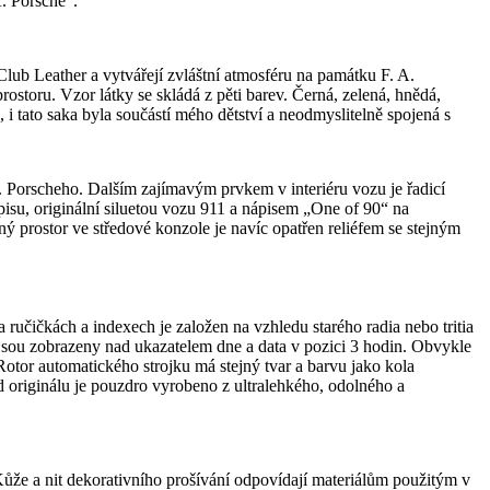
A. Porsche“.
lub Leather a vytvářejí zvláštní atmosféru na památku F. A.
storu. Vzor látky se skládá z pěti barev. Černá, zelená, hnědá,
i tato saka byla součástí mého dětství a neodmyslitelně spojená s
A. Porscheho. Dalším zajímavým prvkem v interiéru vozu je řadicí
pisu, originální siluetou vozu 911 a nápisem „One of 90“ na
prostor ve středové konzole je navíc opatřen reliéfem se stejným
 ručičkách a indexech je založen na vzhledu starého radia nebo tritia
 jsou zobrazeny nad ukazatelem dne a data v pozici 3 hodin. Obvykle
 Rotor automatického strojku má stejný tvar a barvu jako kola
d originálu je pouzdro vyrobeno z ultralehkého, odolného a
ůže a nit dekorativního prošívání odpovídají materiálům použitým v