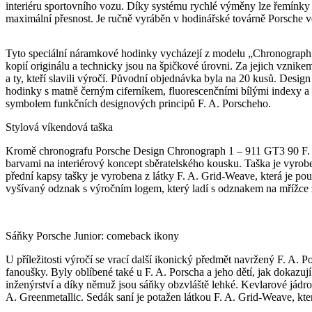
interiéru sportovního vozu. Díky systému rychlé výměny lze řemínky 
maximální přesnost. Je ručně vyráběn v hodinářské továrně Porsche
Tyto speciální náramkové hodinky vycházejí z modelu „Chronograph 1 
kopií originálu a technicky jsou na špičkové úrovni. Za jejich vzni
a ty, kteří slavili výročí. Původní objednávka byla na 20 kusů. Desig
hodinky s matně černým ciferníkem, fluorescenčními bílými indexy a 
symbolem funkčních designových principů F. A. Porscheho.
Stylová víkendová taška
Kromě chronografu Porsche Design Chronograph 1 – 911 GT3 90 F. A. P
barvami na interiérový koncept sběratelského kousku. Taška je vyrob
přední kapsy tašky je vyrobena z látky F. A. Grid-Weave, která je pou
vyšívaný odznak s výročním logem, který ladí s odznakem na mřížce 
Sáňky Porsche Junior: comeback ikony
U příležitosti výročí se vrací další ikonický předmět navržený F. A. P
fanoušky. Byly oblíbené také u F. A. Porscha a jeho dětí, jak dokazu
inženýrství a díky němuž jsou sáňky obzvláště lehké. Kevlarové jádro z
A. Greenmetallic. Sedák saní je potažen látkou F. A. Grid-Weave, kt