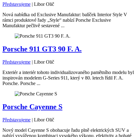
Představujeme
|
Libor Olič
Nová nabídka od Exclusive Manufaktur: balíček Interior Style V
rámci produktové řady „Style“ nabízí Porsche Exclusive
Manufaktur pečlivě sestavené ...
Porsche 911 GT3 90 F. A.
Představujeme
|
Libor Olič
Exteriér a interiér tohoto individualizovaného pamětního modelu byl
inspirován modelem G-Series 911, který v 80. letech řídil F. A.
Porsche. Porsche ...
Porsche Cayenne S
Představujeme
|
Libor Olič
Nový model Cayenne S obohacuje řadu plně elektrických SUV a
nabízí vyváženou kombinaci vysokého výkonu, efektivity a bohaté