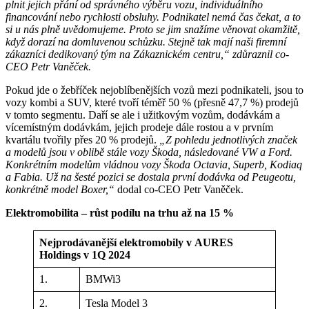
plnit jejich přání od správného výběru vozu, individuálního
financování nebo rychlosti obsluhy. Podnikatel nemá čas čekat, a to
si u nás plně uvědomujeme. Proto se jim snažíme věnovat okamžitě,
když dorazí na domluvenou schůzku. Stejně tak mají naši firemní
zákazníci dedikovaný tým na Zákaznickém centru,“ zdůraznil co-
CEO Petr Vaněček.
Pokud jde o žebříček nejoblíbenějších vozů mezi podnikateli, jsou to
vozy kombi a SUV, které tvoří téměř 50 % (přesně 47,7 %) prodejů
v tomto segmentu. Daří se ale i užitkovým vozům, dodávkám a
vícemístným dodávkám, jejich prodeje dále rostou a v prvním
kvartálu tvořily přes 20 % prodejů.
„Z pohledu jednotlivých značek
a modelů jsou v oblibě stále vozy Škoda, následované VW a Ford.
Konkrétním modelům vládnou vozy Škoda Octavia, Superb, Kodiaq
a Fabia. Už na šesté pozici se dostala první dodávka od Peugeotu,
konkrétně model Boxer,“
dodal co-CEO Petr Vaněček.
Elektromobilita – růst podílu na trhu až na 15 %
Nejprodávanější elektromobily v AURES
Holdings v 1Q 2024
1.
BMWi3
2.
Tesla Model 3