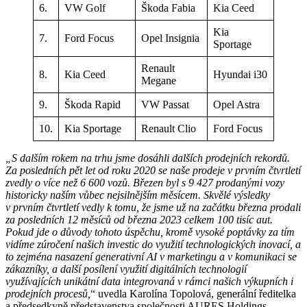
6.
VW Golf
Škoda Fabia
Kia Ceed
Kia
7.
Ford Focus
Opel Insignia
Sportage
Renault
8.
Kia Ceed
Hyundai i30
Megane
9.
Škoda Rapid
VW Passat
Opel Astra
10.
Kia Sportage
Renault Clio
Ford Focus
„S dalším rokem na trhu jsme dosáhli dalších prodejních rekordů.
Za posledních pět let od roku 2020 se naše prodeje v prvním čtvrtletí
zvedly o více než 6 600 vozů. Březen byl s 9 427 prodanými vozy
historicky naším vůbec nejsilnějším měsícem. Skvělé výsledky
v prvním čtvrtletí vedly k tomu, že jsme už na začátku března prodali
za posledních 12 měsíců od března 2023 celkem 100 tisíc aut.
Pokud jde o důvody tohoto úspěchu, kromě vysoké poptávky za tím
vidíme zúročení našich investic do využití technologických inovací, a
to zejména nasazení generativní AI v marketingu a v komunikaci se
zákazníky, a další posílení využití digitálních technologií
využívajících unikátní data integrovaná v rámci našich výkupních i
prodejních procesů,
“ uvedla Karolína Topolová, generální ředitelka
a předsedkyně představenstva společnosti AURES Holdings,