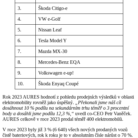
3.
Škoda Citigo-e
4.
VW e-Golf
5.
Nissan Leaf
6.
Tesla Model Y
7.
Mazda MX-30
8.
Mercedes-Benz EQA
9.
Volkswagen e-up!
10.
Škoda Enyaq Coupé
Rok 2023 AURES hodnotí z pohledu prodejních výsledků v oblasti
elektromobility rovněž jako úspěšný.
„Překonali jsme náš cíl
dosáhnout 10 % podílu na sekundárním trhu téměř o 3 procentní
body a dosáhli jsme podílu 12,3 %,“
uvedl co-CEO Petr Vaněček.
AURES celkově v roce 2023 prodal téměř 400 elektromobilů.
V roce 2023 byly již 3 % (6 640) všech nových prodaných vozů
čistě bateriových, rok k roku je to v absolutním čísle nárůst o 70 %.