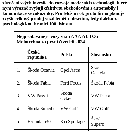
zúročení svých investic do rozvoje moderních technologií, které
nyní výrazně zvyšují efektivitu obchodování s automobily i
komunikace se zákazníky. Pro letošní rok proto firma plánuje
zvýšit celkový prodej vozů téměř o desetinu, tedy daleko za
psychologickou hranicí 100 tisíc aut.
Nejprodávanější vozy v síti AAA AUTO
a
Mototechna za první čtvrtletí 2024
Česká
Polsko
Slovensko
republika
Škoda
1.
Škoda Octavia
Opel Astra
Octavia
2.
Škoda Fabia
Ford Focus
Škoda Fabia
Škoda
3.
VW Passat
VW Passat
Octavia
4.
Škoda Superb
VW Golf
VW Golf
Škoda
5.
Hyundai i30
Kia Sportage
Superb