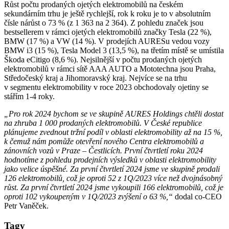
Růst počtu prodaných ojetých elektromobilů na českém
sekundárním trhu je ještě rychlejší, rok k roku je to v absolutním
čísle nárůst o 73 % (z 1 363 na 2 364). Z pohledu značek jsou
bestsellerem v rámci ojetých elektromobilů značky Tesla (22 %),
BMW (17 %) a VW (14 %). V prodejích AURESu vedou vozy
BMW i3 (15 %), Tesla Model 3 (13,5 %), na třetím místě se umístila
Škoda eCitigo (8,6 %). Nejsilnější v počtu prodaných ojetých
elektromobilů v rámci sítě AAA AUTO a Mototechna jsou Praha,
Středočeský kraj a Jihomoravský kraj. Nejvíce se na trhu
v segmentu elektromobility v roce 2023 obchodovaly ojetiny se
stářím 1-4 roky.
„Pro rok 2024 bychom se ve skupině AURES Holdings chtěli dostat
na zhruba 1 000 prodaných elektromobilů. V České republice
plánujeme zvednout tržní podíl v oblasti elektromobility až na 15 %,
k čemuž nám pomůže otevření nového Centra elektromobilů a
zánovních vozů v Praze – Čestlicích. První čtvrtletí roku 2024
hodnotíme z pohledu prodejních výsledků v oblasti elektromobility
jako velice úspěšné. Za první čtvrtletí 2024 jsme ve skupině prodali
126 elektromobilů, což je oproti 52 z 1Q/2023 více než dvojnásobný
růst. Za první čtvrtletí 2024 jsme vykoupili 166 elektromobilů, což je
oproti 102 vykoupeným v 1Q/2023 zvýšení o 63 %,“
dodal co-CEO
Petr Vaněček.
Tagy