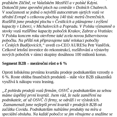
pražském Zličíně, ve Valašském Meziříčí a v polské Kdyni.
Dokončili jsme zpevnění ploch na centrále v Dolních Chabrech.
V současnosti se jedná o největší autocentrum ojetých vozů ve
střední Evropě s celkovou plochou 140 tisíc metrů čtverečních.
Rozšířili jsme prodejní plochu v Čestlicích a plánujeme i zvýšení
kapacity v Liberci, v Michalovcích a Popradu. V Polsku významně o
stovky vozů rozšíříme kapacity poboček Krakov, Zabrze a Vratislav.
V Polsku koncem roku otevřeme také zcela novou fullservisovou
pobočku. Na příští rok připravujeme také relokaci pobočky
v Českých Budějovicích,“
uvedl co-CEO AURESu Petr Vaněček.
Celkové letošní investice do rekonstrukcí, rozšiřování a výstavby
nových poboček v rámci skupiny dosáhnou 100 milionů korun.
Segment B2B – meziroční růst o 6 %
Oproti loňskému prvnímu kvartálu prodeje podnikatelům vzrostly o
6 %. Roste obliba finančních produktů – stále více B2B zákazníků
využívá k nákupu vozu leasing.
„Z pohledu prodejů vozů firmám, OSVČ a podnikatelům za sebou
máme úspěšný první kvartál. Jsem rád, že naše zaměření na
podnikatele, ať už OSVČ či firmy, se odráží i ve výsledcích.
Zaznamenali jsme nejlepší první kvartál v prodejích B2B od
začátku Covidu. Podnikatelům nabízíme produkty na míru a
speciální obsluhu. Na každé pobočce se jim věnujeme a snažíme se