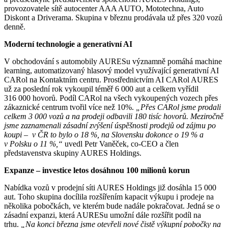
provozovatele sítě autocenter AAA AUTO, Mototechna, Auto
Diskont a Driverama. Skupina v březnu prodávala už přes 320 vozů
denně.
Moderní technologie a generativní AI
V obchodování s automobily AURESu významně pomáhá machine
learning, automatizovaný hlasový model využívající generativní AI
CARol na Kontaktním centru. Prostřednictvím AI CARol AURES
už za poslední rok vykoupil téměř 6 000 aut a celkem vyřídil
316 000 hovorů. Podíl CARol na všech vykoupených vozech přes
zákaznické centrum tvořil více než 10%.
„Přes CARol jsme prodali
celkem 3 000 vozů a na prodeji odbavili 180 tisíc hovorů. Meziročně
jsme zaznamenali zásadní zvýšení úspěšnosti prodejů od zájmu po
koupi – v ČR to bylo o 18 %, na Slovensku dokonce o 19 % a
v Polsku o 11 %,“
uvedl Petr Vaněček, co-CEO a člen
představenstva skupiny AURES Holdings.
Expanze – investice letos dosáhnou 100 milionů korun
Nabídka vozů v prodejní síti AURES Holdings již dosáhla 15 000
aut. Toho skupina docílila rozšířením kapacit výkupu i prodeje na
několika pobočkách, ve kterém bude nadále pokračovat. Jedná se o
zásadní expanzi, která AURESu umožní dále rozšířit podíl na
trhu.
„Na konci března jsme otevřeli nové čistě výkupní pobočky na