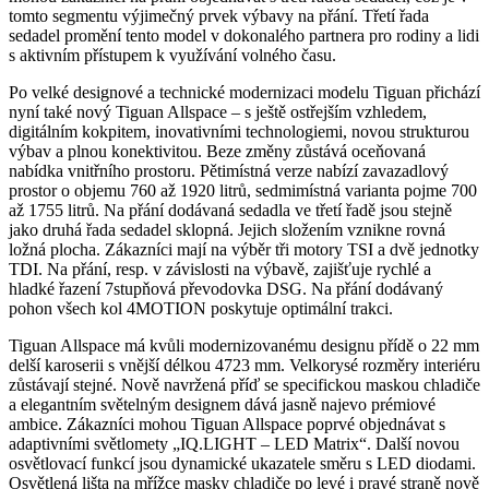
tomto segmentu výjimečný prvek výbavy na přání. Třetí řada
sedadel promění tento model v dokonalého partnera pro rodiny a lidi
s aktivním přístupem k využívání volného času.
Po velké designové a technické modernizaci modelu Tiguan přichází
nyní také nový Tiguan Allspace – s ještě ostřejším vzhledem,
digitálním kokpitem, inovativními technologiemi, novou strukturou
výbav a plnou konektivitou. Beze změny zůstává oceňovaná
nabídka vnitřního prostoru. Pětimístná verze nabízí zavazadlový
prostor o objemu 760 až 1920 litrů, sedmimístná varianta pojme 700
až 1755 litrů. Na přání dodávaná sedadla ve třetí řadě jsou stejně
jako druhá řada sedadel sklopná. Jejich složením vznikne rovná
ložná plocha. Zákazníci mají na výběr tři motory TSI a dvě jednotky
TDI. Na přání, resp. v závislosti na výbavě, zajišťuje rychlé a
hladké řazení 7stupňová převodovka DSG. Na přání dodávaný
pohon všech kol 4MOTION poskytuje optimální trakci.
Tiguan Allspace má kvůli modernizovanému designu přídě o 22 mm
delší karoserii s vnější délkou 4723 mm. Velkorysé rozměry interiéru
zůstávají stejné. Nově navržená příď se specifickou maskou chladiče
a elegantním světelným designem dává jasně najevo prémiové
ambice. Zákazníci mohou Tiguan Allspace poprvé objednávat s
adaptivními světlomety „IQ.LIGHT – LED Matrix“. Další novou
osvětlovací funkcí jsou dynamické ukazatele směru s LED diodami.
Osvětlená lišta na mřížce masky chladiče po levé i pravé straně nově