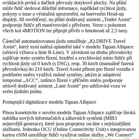
ovládacích prvků a tlačítek převzaly dotykové plochy. Na přání
může řidič sledovat důležité informace, například rychlost jízdy,
pokyny o trase a výstražná upozornění, na barevném Head-up
displeji. Již osvědčený, na přání dodávaný asistent „Trailer Assist“
podporuje řidiče při manévrování s přívěsem. Verze s pohonem
všech kol 4MOTION lze připojit přívěs o hmotnosti až 2,5 tuny.
Částečně automatizovanou jízdu umožňuje „IQ.DRIVE Travel
Assist“, který nyní nalézá uplatnění také v modelu Tiguan Allspace
(sériová výbava u linie R-Line). V závislosti na druhu převodovky
zajišťuje tento systém řízení, brzdění a zrychlování místo řidiče při
rychlosti jízdy od 0 km/h (s DSG), resp. 30 km/h (manuálně řazená
převodovka) do 210 km/h. Travel Assist přitom pro řízení vozidla v
podélném směru využívá známé systémy, jakým je adaptivní
tempomat „ACC“, zatímco řízení v příčném směru podporuje
sériově dodávaný asistent „Lane Assist“ pro udržování vozu ve
svém jízdním pruhu.
Postupující digitalizace modelu Tiguan Allspace
Plnou konektivitu v novém modelu Tiguan Allspace zajišťuje široká
nabídka nových informačních a zábavních systémů (MIB3
nejnovější generace), které jsou propojeny on-line s nejrůznějšími
službami. Jednotka OCU (Online Connectivity Unit) s integrovanou
kartou eSIM umožňuje řidiči využívat online služby „We Connect“