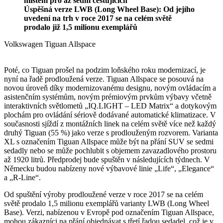
místem pro až sedm cestujících
Úspěšná verze LWB (Long Wheel Base): Od jejího
uvedení na trh v roce 2017 se na celém světě
prodalo již 1,5 milionu exemplářů
Volkswagen Tiguan Allspace
​​​​​​​Poté, co Tiguan prošel na podzim loňského roku modernizací, je
nyní na řadě prodloužená verze. Tiguan Allspace se posouvá na
novou úroveň díky modernizovanému designu, novým ovládacím a
asistenčním systémům, novým prémiovým prvkům výbavy včetně
interaktivních světlometů „IQ.LIGHT – LED Matrix“ a dotykovým
plochám pro ovládání sériově dodávané automatické klimatizace. V
současnosti sjíždí z montážních linek na celém světě více než každý
druhý Tiguan (55 %) jako verze s prodlouženým rozvorem. Varianta
XL s označením Tiguan Allspace může být na přání SUV se sedmi
sedadly nebo se může pochlubit s objemem zavazadlového prostoru
až 1920 litrů. Předprodej bude spuštěn v následujících týdnech. V
Německu budou nabízeny nové výbavové linie „Life“, „Elegance“
a „R-Line“.
Od spuštění výroby prodloužené verze v roce 2017 se na celém
světě prodalo 1,5 milionu exemplářů varianty LWB (Long Wheel
Base). Verzi, nabízenou v Evropě pod označením Tiguan Allspace,
mohou zákazníci na přání objednávat s třetí řadou sedadel, což je v