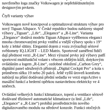
navrženého loga značky Volkswagen je nepřehlédnutelným
designovým prvkem.
Čtyři varianty výbav
Volkswagen nově koncipoval a optimalizoval strukturu výbav pro
nový Tiguan Allspace. V České republice budou nabízeny stupně
výbavy „Tiguan“, „Life“, „Elegance“ a „R-Line“. Varianta
„Elegance“ dodává modelu Tiguan Allspace vytříbenou eleganci
mnoha chromovanými prvky vnitřní a vnější výbavy spolu s 19“
koly z lehké slitiny. Elegantní dojem z vozu zvýrazňují sériové
světlomety IQ.LIGHT – LED Matrix. Sportovně zaměření řidiči
dají přednost verzi „R-Line“. Mezi výrazné prvky její výbavy patří
sportovní multifunkční volant s věncem obšitým kůží, dotykovým
ovládáním a logem „R-Line“, ozdobné obložení „Carbon Grey“,
digitální panel sdružených přístrojů „Digital Cockpit Pro“ a kola s
průměrem ráfku 19 nebo 20 palců. Ještě vyšší úroveň komfortu
nabízejí na přání dodávaná přední sedadla ve verzi ergoActive s
masážní funkcí a bederní opěrkou nastavitelnou elektricky ve 4
směrech.
Ovládání veškerých funkcí klimatizace, topení a ventilace sériově
dodávané třízónové automatické klimatizace (u linií „Life“,
„Elegance“ a „R-Line“) probíhá prostřednictvím nového
digitalizovaného modulu na středové konzole. Funkci otočných