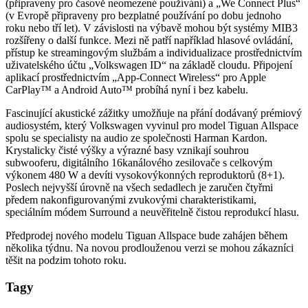
(připraveny pro časově neomezené používání) a „We Connect Plus“
(v Evropě připraveny pro bezplatné používání po dobu jednoho
roku nebo tří let). V závislosti na výbavě mohou být systémy MIB3
rozšířeny o další funkce. Mezi ně patří například hlasové ovládání,
přístup ke streamingovým službám a individualizace prostřednictvím
uživatelského účtu „Volkswagen ID“ na základě cloudu. Připojení
aplikací prostřednictvím „App-Connect Wireless“ pro Apple
CarPlay™ a Android Auto™ probíhá nyní i bez kabelu.
Fascinující akustické zážitky umožňuje na přání dodávaný prémiový
audiosystém, který Volkswagen vyvinul pro model Tiguan Allspace
spolu se specialisty na audio ze společnosti Harman Kardon.
Krystalicky čisté výšky a výrazné basy vznikají souhrou
subwooferu, digitálního 16kanálového zesilovače s celkovým
výkonem 480 W a devíti vysokovýkonných reproduktorů (8+1).
Poslech nejvyšší úrovně na všech sedadlech je zaručen čtyřmi
předem nakonfigurovanými zvukovými charakteristikami,
speciálním módem Surround a neuvěřitelně čistou reprodukcí hlasu.
Předprodej nového modelu Tiguan Allspace bude zahájen během
několika týdnu. Na novou prodlouženou verzi se mohou zákazníci
těšit na podzim tohoto roku.
Tagy