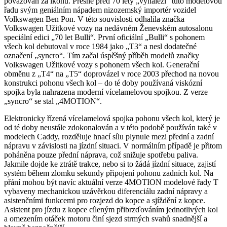
považován za ikonu. Přesně před 70 lety „vynalezl“ tuto modelovou
řadu svým geniálním nápadem nizozemský importér vozidel
Volkswagen Ben Pon. V této souvislosti odhalila značka
Volkswagen Užitkové vozy na nedávném Ženevském autosalonu
speciální edici „70 let Bulli“. První oficiální „Bulli“ s pohonem
všech kol debutoval v roce 1984 jako „T3“ a nesl dodatečné
označení „syncro“. Tím začal úspěšný příběh modelů značky
Volkswagen Užitkové vozy s pohonem všech kol. Generační
obměnu z „T4“ na „T5“ doprovázel v roce 2003 přechod na novou
konstrukci pohonu všech kol – do té doby používaná viskózní
spojka byla nahrazena moderní vícelamelovou spojkou. Z verze
„syncro“ se stal „4MOTION“.
Elektronicky řízená vícelamelová spojka pohonu všech kol, který je
od té doby neustále zdokonalován a v této podobě používán také v
modelech Caddy, rozděluje hnací sílu plynule mezi přední a zadní
nápravu v závislosti na jízdní situaci. V normálním případě je přitom
poháněna pouze přední náprava, což snižuje spotřebu paliva.
Jakmile dojde ke ztrátě trakce, nebo si to žádá jízdní situace, zajistí
systém během zlomku sekundy připojení pohonu zadních kol. Na
přání mohou být navíc aktuální verze 4MOTION modelové řady T
vybaveny mechanickou uzávěrkou diferenciálu zadní nápravy a
asistenčními funkcemi pro rozjezd do kopce a sjíždění z kopce.
Asistent pro jízdu z kopce cíleným přibrzďováním jednotlivých kol
a omezením otáček motoru činí sjezd strmých svahů snadnější a