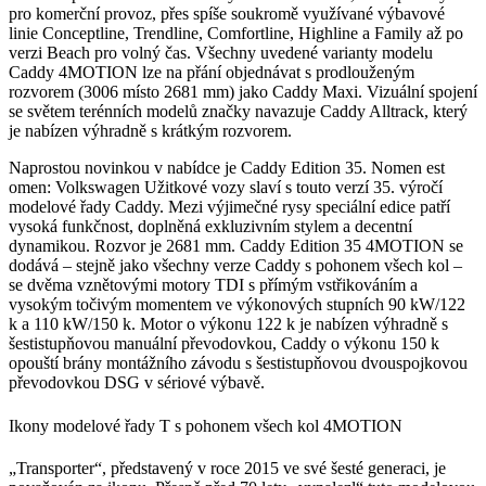
pro komerční provoz, přes spíše soukromě využívané výbavové
linie Conceptline, Trendline, Comfortline, Highline a Family až po
verzi Beach pro volný čas. Všechny uvedené varianty modelu
Caddy 4MOTION lze na přání objednávat s prodlouženým
rozvorem (3006 místo 2681 mm) jako Caddy Maxi. Vizuální spojení
se světem terénních modelů značky navazuje Caddy Alltrack, který
je nabízen výhradně s krátkým rozvorem.
Naprostou novinkou v nabídce je Caddy Edition 35. Nomen est
omen: Volkswagen Užitkové vozy slaví s touto verzí 35. výročí
modelové řady Caddy. Mezi výjimečné rysy speciální edice patří
vysoká funkčnost, doplněná exkluzivním stylem a decentní
dynamikou. Rozvor je 2681 mm. Caddy Edition 35 4MOTION se
dodává – stejně jako všechny verze Caddy s pohonem všech kol –
se dvěma vznětovými motory TDI s přímým vstřikováním a
vysokým točivým momentem ve výkonových stupních 90 kW/122
k a 110 kW/150 k. Motor o výkonu 122 k je nabízen výhradně s
šestistupňovou manuální převodovkou, Caddy o výkonu 150 k
opouští brány montážního závodu s šestistupňovou dvouspojkovou
převodovkou DSG v sériové výbavě.
Ikony modelové řady T s pohonem všech kol 4MOTION
„Transporter“, představený v roce 2015 ve své šesté generaci, je