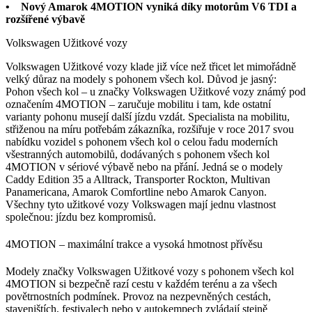
• Nový Amarok 4MOTION vyniká díky motorům V6 TDI a
rozšířené výbavě
Volkswagen Užitkové vozy
Volkswagen Užitkové vozy klade již více než třicet let mimořádně
velký důraz na modely s pohonem všech kol. Důvod je jasný:
Pohon všech kol – u značky Volkswagen Užitkové vozy známý pod
označením 4MOTION – zaručuje mobilitu i tam, kde ostatní
varianty pohonu musejí další jízdu vzdát. Specialista na mobilitu,
střiženou na míru potřebám zákazníka, rozšiřuje v roce 2017 svou
nabídku vozidel s pohonem všech kol o celou řadu moderních
všestranných automobilů, dodávaných s pohonem všech kol
4MOTION v sériové výbavě nebo na přání. Jedná se o modely
Caddy Edition 35 a Alltrack, Transporter Rockton, Multivan
Panamericana, Amarok Comfortline nebo Amarok Canyon.
Všechny tyto užitkové vozy Volkswagen mají jednu vlastnost
společnou: jízdu bez kompromisů.
4MOTION – maximální trakce a vysoká hmotnost přívěsu
Modely značky Volkswagen Užitkové vozy s pohonem všech kol
4MOTION si bezpečně razí cestu v každém terénu a za všech
povětrnostních podmínek. Provoz na nezpevněných cestách,
staveništích, festivalech nebo v autokempech zvládají stejně