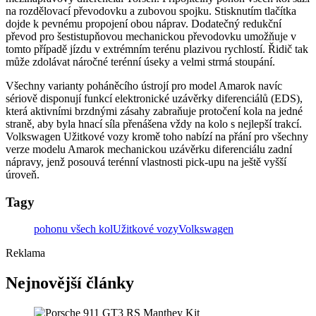
na rozdělovací převodovku a zubovou spojku. Stisknutím tlačítka
dojde k pevnému propojení obou náprav. Dodatečný redukční
převod pro šestistupňovou mechanickou převodovku umožňuje v
tomto případě jízdu v extrémním terénu plazivou rychlostí. Řidič tak
může zdolávat náročné terénní úseky a velmi strmá stoupání.
Všechny varianty poháněcího ústrojí pro model Amarok navíc
sériově disponují funkcí elektronické uzávěrky diferenciálů (EDS),
která aktivními brzdnými zásahy zabraňuje protočení kola na jedné
straně, aby byla hnací síla přenášena vždy na kolo s nejlepší trakcí.
Volkswagen Užitkové vozy kromě toho nabízí na přání pro všechny
verze modelu Amarok mechanickou uzávěrku diferenciálu zadní
nápravy, jenž posouvá terénní vlastnosti pick-upu na ještě vyšší
úroveň.
Tagy
pohonu všech kol
Užitkové vozy
Volkswagen
Reklama
Nejnovější články