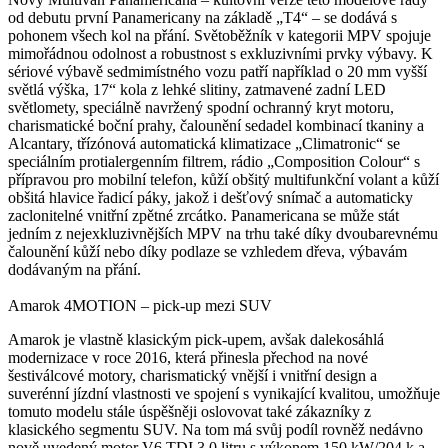
od debutu první Panamericany na základě „T4“ – se dodává s
pohonem všech kol na přání. Světoběžník v kategorii MPV spojuje
mimořádnou odolnost a robustnost s exkluzivními prvky výbavy. K
sériové výbavě sedmimístného vozu patří například o 20 mm vyšší
světlá výška, 17“ kola z lehké slitiny, zatmavené zadní LED
světlomety, speciálně navržený spodní ochranný kryt motoru,
charismatické boční prahy, čalounění sedadel kombinací tkaniny a
Alcantary, třízónová automatická klimatizace „Climatronic“ se
speciálním protialergenním filtrem, rádio „Composition Colour“ s
přípravou pro mobilní telefon, kůží obšitý multifunkční volant a kůží
obšitá hlavice řadicí páky, jakož i dešťový snímač a automaticky
zaclonitelné vnitřní zpětné zrcátko. Panamericana se může stát
jedním z nejexkluzivnějších MPV na trhu také díky dvoubarevnému
čalounění kůží nebo díky podlaze se vzhledem dřeva, výbavám
dodávaným na přání.
Amarok 4MOTION – pick-up mezi SUV
Amarok je vlastně klasickým pick-upem, avšak dalekosáhlá
modernizace v roce 2016, která přinesla přechod na nové
šestiválcové motory, charismatický vnější i vnitřní design a
suverénní jízdní vlastnosti ve spojení s vynikající kvalitou, umožňuje
tomuto modelu stále úspěšněji oslovovat také zákazníky z
klasického segmentu SUV. Na tom má svůj podíl rovněž nedávno
nově uvedený motor V6 TDI 3,0 litru s výkonem 150 kW/204 k a