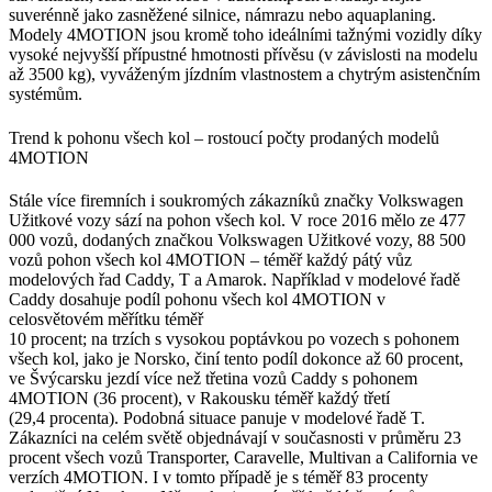
suverénně jako zasněžené silnice, námrazu nebo aquaplaning.
Modely 4MOTION jsou kromě toho ideálními tažnými vozidly díky
vysoké nejvyšší přípustné hmotnosti přívěsu (v závislosti na modelu
až 3500 kg), vyváženým jízdním vlastnostem a chytrým asistenčním
systémům.
Trend k pohonu všech kol – rostoucí počty prodaných modelů
4MOTION
Stále více firemních i soukromých zákazníků značky Volkswagen
Užitkové vozy sází na pohon všech kol. V roce 2016 mělo ze 477
000 vozů, dodaných značkou Volkswagen Užitkové vozy, 88 500
vozů pohon všech kol 4MOTION – téměř každý pátý vůz
modelových řad Caddy, T a Amarok. Například v modelové řadě
Caddy dosahuje podíl pohonu všech kol 4MOTION v
celosvětovém měřítku téměř
10 procent; na trzích s vysokou poptávkou po vozech s pohonem
všech kol, jako je Norsko, činí tento podíl dokonce až 60 procent,
ve Švýcarsku jezdí více než třetina vozů Caddy s pohonem
4MOTION (36 procent), v Rakousku téměř každý třetí
(29,4 procenta). Podobná situace panuje v modelové řadě T.
Zákazníci na celém světě objednávají v současnosti v průměru 23
procent všech vozů Transporter, Caravelle, Multivan a California ve
verzích 4MOTION. I v tomto případě je s téměř 83 procenty