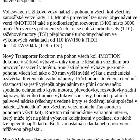
hlavně bezpečnější.
Volkswagen Užitkové vozy nabízí s pohonem všech kol všechny
karosářské verze řady T l. Mnohá provedení lze navíc objednávat ve
verzi 4MOTION také s prodlouženým rozvorem (3400 místo 3000
mm). Pro verze s pohonem všech kol se nabízí turbodiesely (TDI) a
zážehové motory (TSI) přeplňované turbodmychadlem ve
výkonových variantách od 110 kW/150 k (TDI)
do 150 kW/204 k (TDI a TSI).
Nový Transporter Rockton má pohon všech kol 4MOTION
dokonce v sériové výbavě – díky tomu je ideálním vozidlem pro
pracovní nasazení v terénu. Součástí sériové výbavy je kromě
pohonu všech kol také o 30 mm vyšší světlá výška a mechanická
uzávěrka diferenciálu zadní nápravy. Průchodnost terénem a terénní
vlastnosti lze ještě vylepšit objednáním na přání dodávaného
spodního ochranného krytu motoru, převodovky, rozvodovky zadní
nápravy, hlavního tlumiče výfukové soustavy, bočních prahů či
palivové nádrže (všechny uvedené kryty se dodávají také společně v
paketu „Protection“ pro všechny verze modelu Transporter s
pohonem všech kol). Rockton má mimořádně variabilní interiér,
který může být na přání vybaven kolejnicemi v podlaze, do nichž
lze upevnit například další tři samostatná sedadla nebo posuvnou
mřížovou přepážku.
Nový Multivan Panamericana – kultovní verze této modelové řady