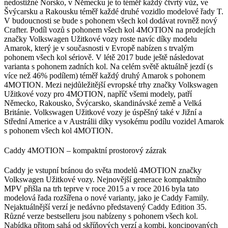
nedostižné Norsko, v Německu je to téměř každý čtvrtý vůz, ve
Švýcarsku a Rakousku téměř každé druhé vozidlo modelové řady T.
V budoucnosti se bude s pohonem všech kol dodávat rovněž nový
Crafter. Podíl vozů s pohonem všech kol 4MOTION na prodejích
značky Volkswagen Užitkové vozy roste navíc díky modelu
Amarok, který je v současnosti v Evropě nabízen s trvalým
pohonem všech kol sériově. V létě 2017 bude ještě následovat
varianta s pohonem zadních kol. Na celém světě aktuálně jezdí (s
více než 46% podílem) téměř každý druhý Amarok s pohonem
4MOTION. Mezi nejdůležitější evropské trhy značky Volkswagen
Užitkové vozy pro 4MOTION, napříč všemi modely, patří
Německo, Rakousko, Švýcarsko, skandinávské země a Velká
Británie. Volkswagen Užitkové vozy je úspěšný také v Jižní a
Střední Americe a v Austrálii díky vysokému podílu vozidel Amarok
s pohonem všech kol 4MOTION.
Caddy 4MOTION – kompaktní prostorový zázrak
Caddy je vstupní bránou do světa modelů 4MOTION značky
Volkswagen Užitkové vozy. Nejnovější generace kompaktního
MPV přišla na trh teprve v roce 2015 a v roce 2016 byla tato
modelová řada rozšířena o nové varianty, jako je Caddy Family.
Nejaktuálnější verzí je nedávno představený Caddy Edition 35.
Různé verze bestselleru jsou nabízeny s pohonem všech kol.
Nabídka přitom sahá od skříňových verzí a kombi, koncipovaných