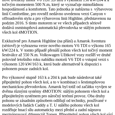
točivým momentem 500 N.m, který se vyznačuje mimořádnou
hospodárností a komfortem. Tato jednotka je nabízena s výbavovou
linií Comfortline, pro rovněž nedávno uvedenou verzi Canyon v
offroadovém stylu a pro výbavovou linii Highline, představenou na
podzim 2016. S tímto motorem se ve všech případech sériově
dodává osmistupňová automatická převodovka se stálým pohonem
všech kol 4MOTION.
Exkluzivně pro Amarok Highline (na přání) a Amarok Aventura
(sériově) je vyhrazena verze nového motoru V6 TDI o výkonu 165
kW/224 k. V tomto případě přenáší pohon všech kol točivý moment
šestiválce až 550 N.m. Volkswagen Užitkové vozy rozšíří ve druhé
polovině letošního roku nabídku motorů V6 TDI o vstupní verzi s
výkonem 120 kW/163 k, která bude alternativně k dispozici s
pohonem pouze zadních kol.
Pro výkonové stupně 163 k a 204 k pak bude následovat také
připojitelný pohon všech kol, a to v kombinaci s šestistupňovou
mechanickou převodovkou. Amarok byl totiž od začátku vyvíjen se
dvěma různými systémy 4MOTION: stálým pohonem všech kol a
připojitelným systémem pro náročný terénní provoz. Oba druhy
pohonu se zásadním způsobem odlišují od techniky, používané v
modelových řadách Caddy a T. U stálého pohonu všech kol
rozděluje hnací sílu automaticky mezi přední a zadní nápravu
mezinápravový diferenciál Torsen. Připojitelný pohon všech kol sází