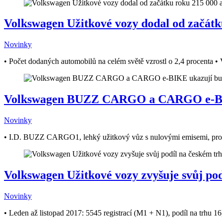
Volkswagen Užitkové vozy dodal od začátk
Novinky
• Počet dodaných automobilů na celém světě vzrostl o 2,4 procenta • V
Volkswagen BUZZ CARGO a CARGO e-BIK
Novinky
• I.D. BUZZ CARGO1, lehký užitkový vůz s nulovými emisemi, promí
Volkswagen Užitkové vozy zvyšuje svůj pod
Novinky
• Leden až listopad 2017: 5545 registrací (M1 + N1), podíl na trhu 16