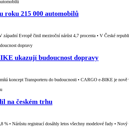
u roku 215 000 automobilů
 západní Evropě činil meziroční nárůst 4,7 procenta • V České republic
E ukazují budoucnost dopravy
tá koncept Transporteru do budoucnosti • CARGO e-BIKE je nově vyv
íl na českém trhu
,8 % • Nárůstu registrací dosáhly letos všechny modelové řady • Nový C