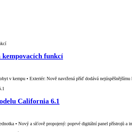
m kempovacích funkcí
e pobyt v kempu • Exteriér: Nově navržená příď dodává nejúspěšnějším
odelu California 6.1
ednotka • Nový a síťově propojený: poprvé digitální panel přístrojů a in