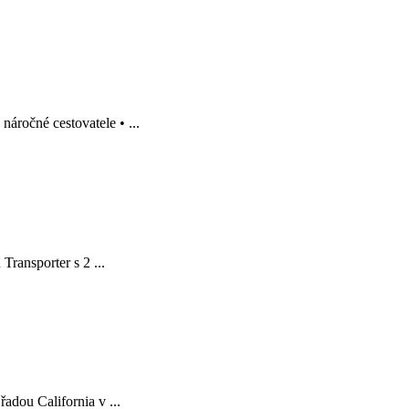
ročné cestovatele • ...
Transporter s 2 ...
adou California v ...