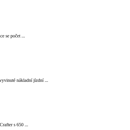
e se počet ...
inuté nákladní jízdní ...
rafter s 650 ...