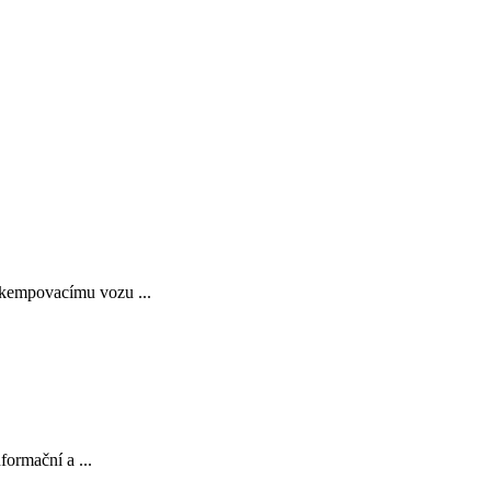
u kempovacímu vozu ...
formační a ...