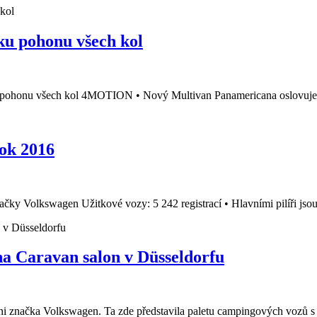
ku pohonu všech kol
 pohonu všech kol 4MOTION • Nový Multivan Panamericana oslovuje ná
rok 2016
čky Volkswagen Užitkové vozy: 5 242 registrací • Hlavními pilíři jsou 
na Caravan salon v Düsseldorfu
ni značka Volkswagen. Ta zde představila paletu campingových vozů s ř