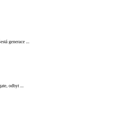
está generace ...
ate, odbyt ...