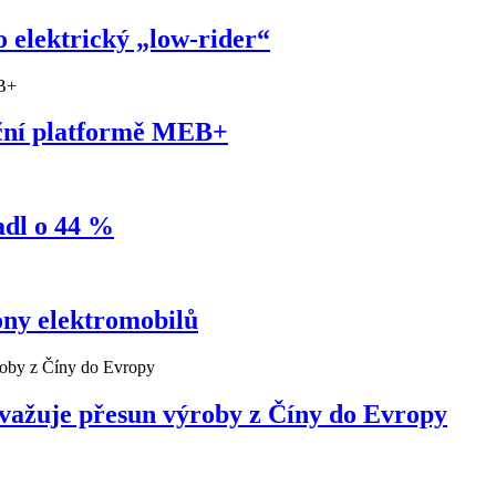
 elektrický „low-rider“
uční platformě MEB+
adl o 44 %
ony elektromobilů
ažuje přesun výroby z Číny do Evropy