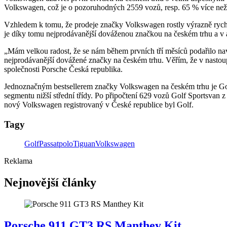
Volkswagen, což je o pozoruhodných 2559 vozů, resp. 65 % více než
Vzhledem k tomu, že prodeje značky Volkswagen rostly výrazně rychle
je díky tomu nejprodávanější dováženou značkou na českém trhu a v 
„Mám velkou radost, že se nám během prvních tří měsíců podařilo na
nejprodávanější dovážené značky na českém trhu. Věřím, že v nastou
společnosti Porsche Česká republika.
Jednoznačným bestsellerem značky Volkswagen na českém trhu je Gol
segmentu nižší střední třídy. Po připočtení 629 vozů Golf Sportsva
nový Volkswagen registrovaný v České republice byl Golf.
Tagy
Golf
Passat
polo
Tiguan
Volkswagen
Reklama
Nejnovější články
Porsche 911 GT3 RS Manthey Kit