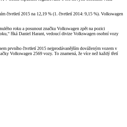
m čtvrtletí 2015 na 12,19 % (1. čtvrtletí 2014: 9,15 %). Volkswagen
inulého roku a posunout značku Volkswagen zpět na pozici
roku,“ říká Daniel Harant, vedoucí divize Volkswagen osobní vozy
ěhem prvního čtvrtletí 2015 nejprodávanějším dováženým vozem v
značky Volkswagen 2569 vozy. To znamená, že více než každý třetí