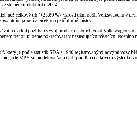
 ve stejném období roku 2014.
ji než celkový trh (+23,89 %), vzrostl tržní podíl Volkswagenu v první
absolutním pořadí značek mu patří druhé místo.
vázat na velmi pozitivní vývoj prodeje osobních vozů Volkswagen z m
peném trendu budeme pokračovat i v následujících měsících letošního 
f, který je podle statistik SDA s 1940 registrovanými novými vozy b
n z kategorie MPV se modelová řada Golf podílí na celkovém výsledku 