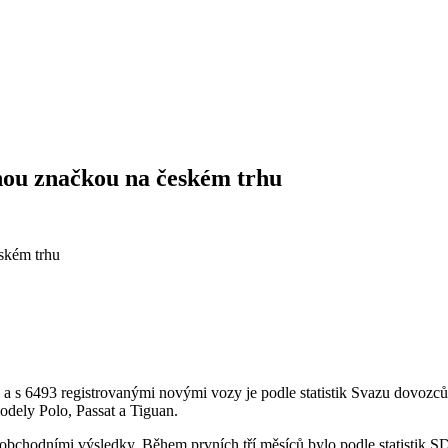
nou značkou na českém trhu
u a s 6493 registrovanými novými vozy je podle statistik Svazu dovo
odely Polo, Passat a Tiguan.
i obchodními výsledky. Během prvních tří měsíců bylo podle statistik