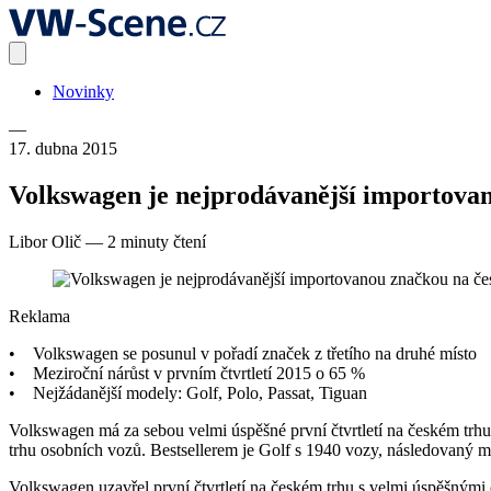
Novinky
—
17. dubna 2015
Volkswagen je nejprodávanější importova
Libor Olič
—
2 minuty čtení
Reklama
• Volkswagen se posunul v pořadí značek z třetího na druhé místo
• Meziroční nárůst v prvním čtvrtletí 2015 o 65 %
• Nejžádanější modely: Golf, Polo, Passat, Tiguan
Volkswagen má za sebou velmi úspěšné první čtvrtletí na českém trh
trhu osobních vozů. Bestsellerem je Golf s 1940 vozy, následovaný m
Volkswagen uzavřel první čtvrtletí na českém trhu s velmi úspěšným