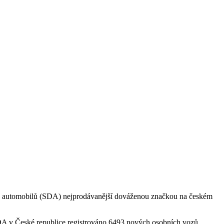
zců automobilů (SDA) nejprodávanější dováženou značkou na českém
 SDA v České republice registrováno 6493 nových osobních vozů