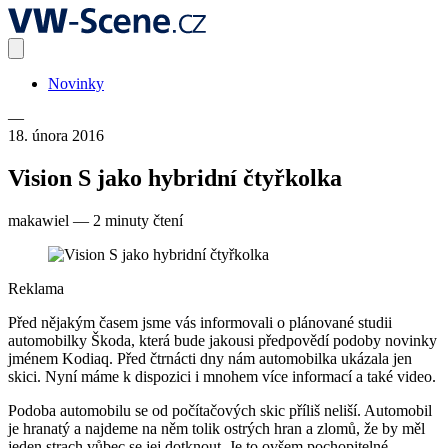
Novinky
—
18. února 2016
Vision S jako hybridní čtyřkolka
makawiel
—
2 minuty čtení
Reklama
Před nějakým časem jsme vás informovali o plánované studii
automobilky Škoda, která bude jakousi předpovědí podoby novinky
jménem Kodiaq. Před čtrnácti dny nám automobilka ukázala jen
skici. Nyní máme k dispozici i mnohem více informací a také video.
Podoba automobilu se od počítačových skic příliš neliší. Automobil
je hranatý a najdeme na něm tolik ostrých hran a zlomů, že by měl
jeden strach vůbec se jej dotknout. Je to ovšem pochopitelné,