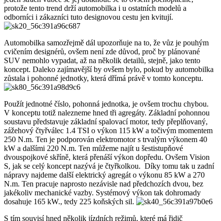
protože tento trend drží automobilka i u ostatních modelů a
odborníci i zákazníci tuto designovou cestu jen kvitují.
Automobilka samozřejmě dál upozorňuje na to, že vůz je pouhým
cvičením designérů, ovšem není zde důvod, proč by plánované
SUV nemohlo vypadat, až na několik detailů, stejně, jako tento
koncept. Daleko zajímavější by ovšem bylo, pokud by automobilka
zůstala i pohonné jednotky, která dřímá právě v tomto konceptu.
Použít jednotné číslo, pohonná jednotka, je ovšem trochu chybou.
V konceptu totiž nalezneme hned tři agregáty. Základní pohonnou
soustavu představuje základní spalovací motor, tedy přeplňovaný,
zážehový čtyřválec 1.4 TSI o výkon 115 kW a točivým momentem
250 N.m. Ten je podporován elektromotor s trvalým výkonem 40
kW a dalšími 220 N.m. Ten můžeme najít u šestistupňové
dvouspojkové skříně, která přenáší výkon dopředu. Ovšem Vision
S, jak se celý koncept nazývá je čtyřkolkou. Díky tomu tak u zadní
nápravy najdeme další elektrický agregát o výkonu 85 kW a 270
N.m. Ten pracuje naprosto nezávisle nad předchozích dvou, bez
jakékoliv mechanické vazby. Systémový výkon tak dohromady
dosahuje 165 kW., tedy 225 koňských sil.
S tím souvisí hned několik jízdních režimů, které má řidič