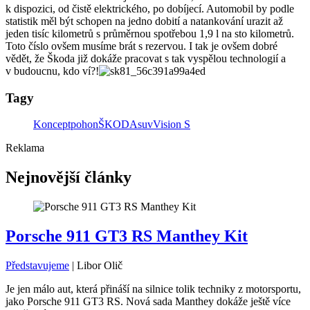
k dispozici, od čistě elektrického, po dobíjecí. Automobil by podle
statistik měl být schopen na jedno dobití a natankování urazit až
jeden tisíc kilometrů s průměrnou spotřebou 1,9 l na sto kilometrů.
Toto číslo ovšem musíme brát s rezervou. I tak je ovšem dobré
vědět, že Škoda již dokáže pracovat s tak vyspělou technologií a
v budoucnu, kdo ví?!
Tagy
Koncept
pohon
ŠKODA
suv
Vision S
Reklama
Nejnovější články
Porsche 911 GT3 RS Manthey Kit
Představujeme
|
Libor Olič
Je jen málo aut, která přináší na silnice tolik techniky z motorsportu,
jako Porsche 911 GT3 RS. Nová sada Manthey dokáže ještě více