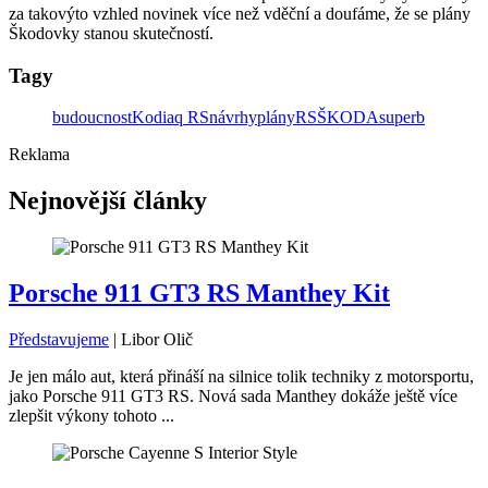
za takovýto vzhled novinek více než vděční a doufáme, že se plány
Škodovky stanou skutečností.
Tagy
budoucnost
Kodiaq RS
návrhy
plány
RS
ŠKODA
superb
Reklama
Nejnovější články
Porsche 911 GT3 RS Manthey Kit
Představujeme
|
Libor Olič
Je jen málo aut, která přináší na silnice tolik techniky z motorsportu,
jako Porsche 911 GT3 RS. Nová sada Manthey dokáže ještě více
zlepšit výkony tohoto ...