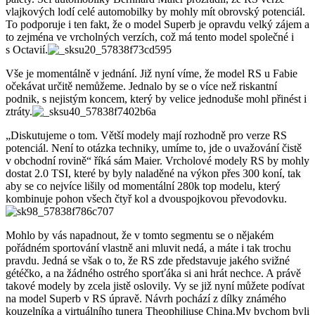
vlajkových lodí celé automobilky by mohly mít obrovský potenciál.
To podporuje i ten fakt, že o model Superb je opravdu velký zájem a
to zejména ve vrcholných verzích, což má tento model společné i
s Octavií.
Vše je momentálně v jednání. Již nyní víme, že model RS u Fabie
očekávat určitě nemůžeme. Jednalo by se o více než riskantní
podnik, s nejistým koncem, který by velice jednoduše mohl přinést i
ztráty.
„Diskutujeme o tom. Větší modely mají rozhodně pro verze RS
potenciál. Není to otázka techniky, umíme to, jde o uvažování čistě
v obchodní rovině“ říká sám Maier. Vrcholové modely RS by mohly
dostat 2.0 TSI, které by byly naladěné na výkon přes 300 koní, tak
aby se co nejvíce lišily od momentální 280k top modelu, který
kombinuje pohon všech čtyř kol a dvouspojkovou převodovku.
Mohlo by vás napadnout, že v tomto segmentu se o nějakém
pořádném sportování vlastně ani mluvit nedá, a máte i tak trochu
pravdu. Jedná se však o to, že RS zde představuje jakého svižné
gétéčko, a na žádného ostrého sporťáka si ani hrát nechce. A právě
takové modely by zcela jistě oslovily. Vy se již nyní můžete podívat
na model Superb v RS úpravě. Návrh pochází z dílky známého
kouzelníka a virtuálního tunera Theophiliuse China.My bychom byli