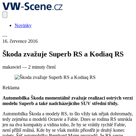
Novinky
—
16. července 2016
Škoda zvažuje Superb RS a Kodiaq RS
makawiel
—
2 minuty čtení
Reklama
Automobilka Škoda momentálně zvažuje realizaci ostrých verzí
modelu Superb a také nadcházejícího SUV střední třídy.
Automobilka Škoda a modely RS, to šlo vždy tak nějak dohromady,
tedy zejména u modelů Octavie a Fabie. Dnes se rodina RS smrskla
jen na dva kompakty a vidina toho, že by se vrátily rychlé Fabie,
není příliš reálná. Kde by se však mohlo přiostřit je druhý konec
palety. Šéf automobilky Bernhard Maier prozradil, že RS verze