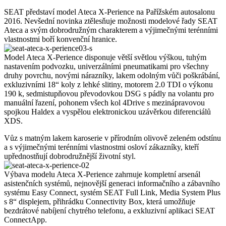
SEAT představí model Ateca X-Perience na Pařížském autosalonu
2016. Nevšední novinka ztělesňuje možnosti modelové řady SEAT
Ateca a svým dobrodružným charakterem a výjimečnými terénními
vlastnostmi boří konvenční hranice.
Model Ateca X-Perience disponuje větší světlou výškou, tuhým
nastavením podvozku, univerzálními pneumatikami pro všechny
druhy povrchu, novými nárazníky, lakem odolným vůči poškrábání,
exkluzivními 18“ koly z lehké slitiny, motorem 2.0 TDI o výkonu
190 k, sedmistupňovou převodovkou DSG s pádly na volantu pro
manuální řazení, pohonem všech kol 4Drive s mezinápravovou
spojkou Haldex a vyspělou elektronickou uzávěrkou diferenciálů
XDS.
Vůz s matným lakem karoserie v přírodním olivově zeleném odstínu
a s výjimečnými terénními vlastnostmi osloví zákazníky, kteří
upřednostňují dobrodružnější životní styl.
Výbava modelu Ateca X-Perience zahrnuje kompletní arsenál
asistenčních systémů, nejnovější generaci informačního a zábavního
systému Easy Connect, systém SEAT Full Link, Media System Plus
s 8“ displejem, přihrádku Connectivity Box, která umožňuje
bezdrátové nabíjení chytrého telefonu, a exkluzivní aplikaci SEAT
ConnectApp.