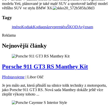
modelu Yeti, plánované je také malé SUV a sportovně laděný model
většího SUV ve stylu BMW X6.
Tagy
jméno
Kodiak
Kodiaq
název
premiéra
ŠKODA
význam
Reklama
Nejnovější články
Porsche 911 GT3 RS Manthey Kit
Představujeme
|
Libor Olič
Je jen málo aut, která přináší na silnice tolik techniky z motorsportu,
jako Porsche 911 GT3 RS. Nová sada Manthey dokáže ještě více
zlepšit výkony tohoto ...