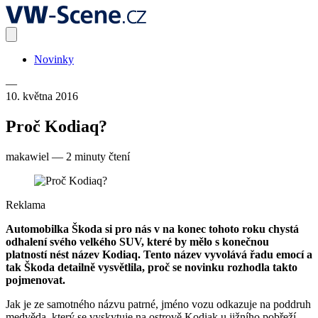
Novinky
—
10. května 2016
Proč Kodiaq?
makawiel
—
2 minuty čtení
Reklama
Automobilka Škoda si pro nás v na konec tohoto roku chystá
odhalení svého velkého SUV, které by mělo s konečnou
platností nést název Kodiaq. Tento název vyvolává řadu emocí a
tak Škoda detailně vysvětlila, proč se novinku rozhodla takto
pojmenovat.
Jak je ze samotného názvu patrné, jméno vozu odkazuje na poddruh
medvěda, který se vyskytuje na ostrově Kodiak u jižního pobřeží