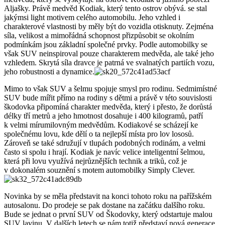
Aljašky. Právě medvěd Kodiak, který tento ostrov obývá. se stal
jakýmsi light motivem celého automobilu. Jeho vzhled i
charakterové vlastnosti by měly být do vozidla otisknuty. Zejména
síla, velikost a mimořádná schopnost přizpůsobit se okolním
podmínkám jsou základní společné prvky. Podle automobilky se
však SUV neinspiroval pouze charakterem medvěda, ale také jeho
vzhledem. Skrytá síla dravce je patrná ve svalnatých partiích vozu,
jeho robustnosti a dynamice.
Mimo to však SUV a šelmu spojuje smysl pro rodinu. Sedmimístné
SUV bude mířit přímo na rodiny s dětmi a právě v této souvislosti
škodovka připomíná charakter medvěda, který i přesto, že dorůstá
délky tří metrů a jeho hmotnost dosahuje i 400 kilogramů, patří
k velmi mírumilovným medvědům. Kodiakové se scházejí ke
společnému lovu, kde dělí o ta nejlepší místa pro lov lososů.
Zároveň se také sdružují v tlupách podobných rodinám, a velmi
často si spolu i hrají. Kodiak je navíc velice inteligentní šelmou,
která při lovu využívá nejrůznějších technik a triků, což je
v dokonalém souznění s motem automobilky Simply Clever.
Novinka by se měla představit na konci tohoto roku na pařížském
autosalonu. Do prodeje se pak dostane na začátku dalšího roku.
Bude se jednat o první SUV od Škodovky, který odstartuje malou
SUV lavinu. V dalších letech se nám totiž představí nová generace