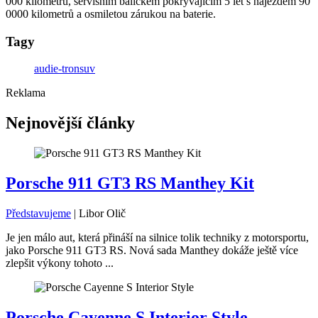
000 kilometrů, servisním balíčkem pokrývajícím 5 let s nájezdem 90
0000 kilometrů a osmiletou zárukou na baterie.
Tagy
audi
e-tron
suv
Reklama
Nejnovější články
Porsche 911 GT3 RS Manthey Kit
Představujeme
|
Libor Olič
Je jen málo aut, která přináší na silnice tolik techniky z motorsportu,
jako Porsche 911 GT3 RS. Nová sada Manthey dokáže ještě více
zlepšit výkony tohoto ...
Porsche Cayenne S Interior Style