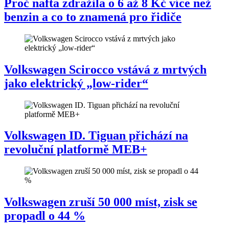
Proč nafta zdražila o 6 až 8 Kč více než
benzin a co to znamená pro řidiče
Volkswagen Scirocco vstává z mrtvých
jako elektrický „low-rider“
Volkswagen ID. Tiguan přichází na
revoluční platformě MEB+
Volkswagen zruší 50 000 míst, zisk se
propadl o 44 %