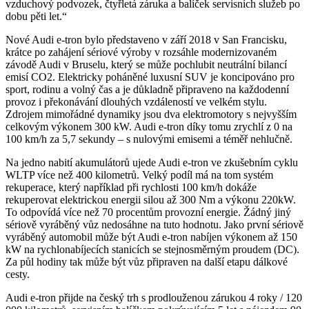
vzduchový podvozek, čtyřletá záruka a balíček servisních služeb po
dobu pěti let.“
Nové Audi e-tron bylo představeno v září 2018 v San Francisku,
krátce po zahájení sériové výroby v rozsáhle modernizovaném
závodě Audi v Bruselu, který se může pochlubit neutrální bilancí
emisí CO2. Elektricky poháněné luxusní SUV je koncipováno pro
sport, rodinu a volný čas a je důkladně připraveno na každodenní
provoz i překonávání dlouhých vzdáleností ve velkém stylu.
Zdrojem mimořádné dynamiky jsou dva elektromotory s nejvyšším
celkovým výkonem 300 kW. Audi e-tron díky tomu zrychlí z 0 na
100 km/h za 5,7 sekundy – s nulovými emisemi a téměř nehlučně.
Na jedno nabití akumulátorů ujede Audi e-tron ve zkušebním cyklu
WLTP více než 400 kilometrů. Velký podíl má na tom systém
rekuperace, který například při rychlosti 100 km/h dokáže
rekuperovat elektrickou energii silou až 300 Nm a výkonu 220kW.
To odpovídá více než 70 procentům provozní energie. Žádný jiný
sériově vyráběný vůz nedosáhne na tuto hodnotu. Jako první sériově
vyráběný automobil může být Audi e-tron nabíjen výkonem až 150
kW na rychlonabíjecích stanicích se stejnosměrným proudem (DC).
Za půl hodiny tak může být vůz připraven na další etapu dálkové
cesty.
Audi e-tron přijde na český trh s prodlouženou zárukou 4 roky / 120