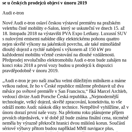
se u českých prodejců objeví v únoru 2019
Audi e-tron
Nové Audi e-tron oslaví českou výstavní premiéru na pražském
veletrhu čisté mobility e-Salon, který se uskuteční ve dnech 15. až
18. listopadu 2018 na výstavišti PVA Expo Letňany. Luxusní SUV
s nulovými emisemi nabídne díky elektrickému pohonu quattro
nejen skvělé výkony na jakémkoli povrchu, ale také mimořádně
dlouhý dojezd a rychlé nabíjení s výkonem až 150 kW pro
každodenní mobilitu včetně cestování na dlouhé vzdálenosti.
Předprodej revolučního elektromobilu Audi e-tron bude zahájen na
konci roku 2018 a první vozy budou u prodejců k dispozici
pravděpodobně v únoru 2019.
„Audi e-tron je pro naši značku velmi důležitým milníkem a máme
velkou radost, že ho v České republice můžeme představit už dva
měsíce po světové premiéře v San Franciscu,“ říká Marcel Archleb,
vedoucí divize Audi Porsche Česká republika. „Nejmodernější
technologie, velký dojezd, skvělé zpracování, konektivita, to vše
odráží motto Audi: náskok díky technice. Netrpělivě vyhlížíme, až v
únoru dorazí první naše vozy. Na přelomu roku plánujeme příjem
prvních objednávek, v té době již bude známa finální cena, nicméně
neměla by výrazně překročit hranici dvou miliónů korun. Součástí
sériové výbavy přitom budou například MMI navigace plus,