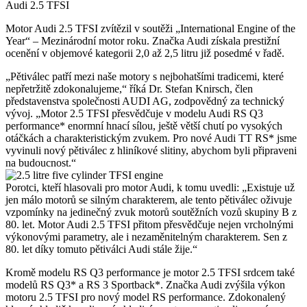
Audi 2.5 TFSI
Motor Audi 2.5 TFSI zvítězil v soutěži „International Engine of the
Year“ – Mezinárodní motor roku. Značka Audi získala prestižní
ocenění v objemové kategorii 2,0 až 2,5 litru již posedmé v řadě.
„Pětiválec patří mezi naše motory s nejbohatšími tradicemi, které
nepřetržitě zdokonalujeme,“ říká Dr. Stefan Knirsch, člen
představenstva společnosti AUDI AG, zodpovědný za technický
vývoj. „Motor 2.5 TFSI přesvědčuje v modelu Audi RS Q3
performance* enormní hnací sílou, ještě větší chutí po vysokých
otáčkách a charakteristickým zvukem. Pro nové Audi TT RS* jsme
vyvinuli nový pětiválec z hliníkové slitiny, abychom byli připraveni
na budoucnost.“
Porotci, kteří hlasovali pro motor Audi, k tomu uvedli: „Existuje už
jen málo motorů se silným charakterem, ale tento pětiválec oživuje
vzpomínky na jedinečný zvuk motorů soutěžních vozů skupiny B z
80. let. Motor Audi 2.5 TFSI přitom přesvědčuje nejen vrcholnými
výkonovými parametry, ale i nezaměnitelným charakterem. Sen z
80. let díky tomuto pětiválci Audi stále žije.“
Kromě modelu RS Q3 performance je motor 2.5 TFSI srdcem také
modelů RS Q3* a RS 3 Sportback*. Značka Audi zvýšila výkon
motoru 2.5 TFSI pro nový model RS performance. Zdokonalený