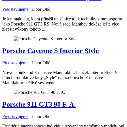
Představujeme
|
Libor Olič
Je jen málo aut, která přináší na silnice tolik techniky z motorsportu,
jako Porsche 911 GT3 RS. Nová sada Manthey dokáže ještě více
zlepšit výkony tohoto ...
Porsche Cayenne S Interior Style
Představujeme
|
Libor Olič
Nová nabídka od Exclusive Manufaktur: balíček Interior Style V
rámci produktové řady „Style“ nabízí Porsche Exclusive
Manufaktur pečlivě sestavené ...
Porsche 911 GT3 90 F. A.
Představujeme
|
Libor Olič
Exteriér a interiér tohoto individualizovaného pamětního modelu byl