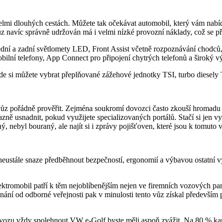
elmi dlouhých cestách. Můžete tak očekávat automobil, který vám nab
 navíc správně udržován má i velmi nízké provozní náklady, což se př
přední a zadní světlomety LED, Front Assist včetně rozpoznávání chodc
bilní telefony, App Connect pro připojení chytrých telefonů a široký v
e si můžete vybrat přeplňované zážehové jednotky TSI, turbo diesely
 vůz pořádně prověřit. Zejména soukromí dovozci často zkouší hromadu t
azně usnadnit, pokud využijete specializovaných portálů. Stačí si jen v
ný, nebyl bouraný, ale najít si i zprávy pojišťoven, které jsou k tomuto
neustále snaze předběhnout bezpečností, ergonomií a výbavou ostatní vý
ktromobil patří k těm nejoblíbenějším nejen ve firemních vozových parc
ání od odborné veřejnosti pak v minulosti tento vůz získal především 
vozu vždy spolehnout VW e-Golf byste měli aspoň zvážit. Na 80 % kapac