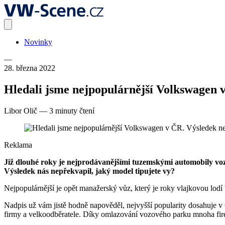
Novinky
—
28. března 2022
Hledali jsme nejpopulárnější Volkswagen 
Libor Olič
—
3 minuty čtení
Reklama
Již dlouhé roky je nejprodávanějšími tuzemskými automobily vozy
Výsledek nás nepřekvapil, jaký model tipujete vy?
Nejpopulárnější je opět manažerský vůz, který je roky vlajkovou lod
Nadpis už vám jistě hodně napověděl, nejvyšší popularity dosahuje v
firmy a velkoodběratele. Díky omlazování vozového parku mnoha fire