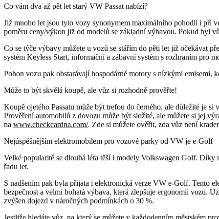
Co vám dva až pět let starý VW Passat nabízí?
Již mnoho let jsou tyto vozy synonymem maximálního pohodlí i při v
poměru ceny/výkon již od modelů se základní výbavou. Pokud byl vůz
Co se týče výbavy můžete u vozů se stářím do pěti let již očekávat 
systém Keyless Start, informační a zábavní systém s rozhraním pro mo
Pohon vozu pak obstarávají hospodárné motory s nízkými emisemi, kd
Může to být skvělá koupě, ale vůz si rozhodně prověřte!
Koupě ojetého Passatu může být trefou do černého, ale důležité je si
Prověření automobilů z dovozu může být složité, ale můžete si jej výr
na
www.checkcardna.com/
. Zde si můžete ověřit, zda vůz není krade
Nejúspěšnějším elektromobilem pro vozové parky od VW je e-Golf
Velké popularitě se dlouhá léta těší i modely Volkswagen Golf. Díky 
řadu let.
S nadšením pak byla přijata i elektronická verze VW e-Golf. Tento ele
bezpečnost a velmi bohatá výbava, která zlepšuje ergonomii vozu. Uzn
zvýšen dojezd v náročných podmínkách o 30 %.
Jestliže hledáte vůz, na který se můžete v každodenním městském pro