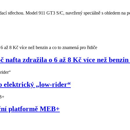
cí střechou. Model 911 GT3 S/C, navržený speciálně s ohledem na potě
nafta zdražila o 6 až 8 Kč více než benzin
 elektrický „low-rider“
uční platformě MEB+