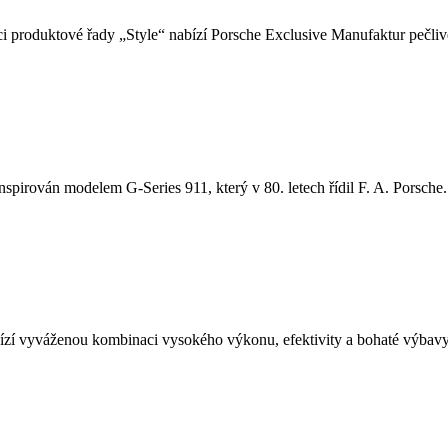
i produktové řady „Style“ nabízí Porsche Exclusive Manufaktur pečlivě
nspirován modelem G-Series 911, který v 80. letech řídil F. A. Porsche. 
í vyváženou kombinaci vysokého výkonu, efektivity a bohaté výbavy.