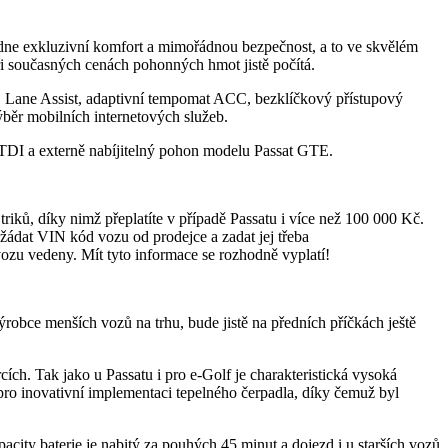
ídne exkluzivní komfort a mimořádnou bezpečnost, a to ve skvělém
i současných cenách pohonných hmot jistě počítá.
ů, Lane Assist, adaptivní tempomat ACC, bezklíčkový přístupový
ýběr mobilních internetových služeb.
 TDI a externě nabíjitelný pohon modelu Passat GTE.
riků, díky nimž přeplatíte v případě Passatu i více než 100 000 Kč.
yžádat VIN kód vozu od prodejce a zadat jej třeba
 vozu vedeny. Mít tyto informace se rozhodně vyplatí!
robce menších vozů na trhu, bude jistě na předních příčkách ještě
ích. Tak jako u Passatu i pro e-Golf je charakteristická vysoká
pro inovativní implementaci tepelného čerpadla, díky čemuž byl
ity baterie je nabitý za pouhých 45 minut a dojezd i u starších vozů