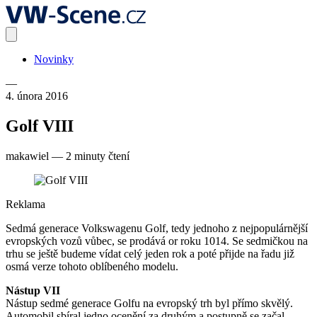
Novinky
—
4. února 2016
Golf VIII
makawiel
—
2 minuty čtení
Reklama
Sedmá generace Volkswagenu Golf, tedy jednoho z nejpopulárnější
evropských vozů vůbec, se prodává or roku 1014. Se sedmičkou na
trhu se ještě budeme vídat celý jeden rok a poté přijde na řadu již
osmá verze tohoto oblíbeného modelu.
Nástup VII
Nástup sedmé generace Golfu na evropský trh byl přímo skvělý.
Automobil sbíral jedno ocenění za druhým a postupně se začal