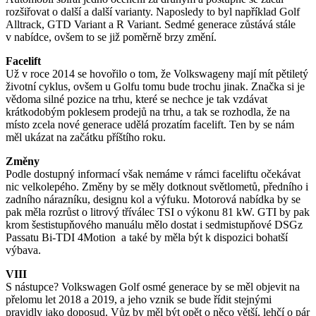
rozšiřovat o další a další varianty. Naposledy to byl například Golf
Alltrack, GTD Variant a R Variant. Sedmé generace zůstává stále
v nabídce, ovšem to se již poměrně brzy změní.
Facelift
Už v roce 2014 se hovořilo o tom, že Volkswageny mají mít pětiletý
životní cyklus, ovšem u Golfu tomu bude trochu jinak. Značka si je
vědoma silné pozice na trhu, které se nechce je tak vzdávat
krátkodobým poklesem prodejů na trhu, a tak se rozhodla, že na
místo zcela nové generace udělá prozatím facelift. Ten by se nám
měl ukázat na začátku příštího roku.
Změny
Podle dostupný informací však nemáme v rámci faceliftu očekávat
nic velkolepého. Změny by se měly dotknout světlometů, předního i
zadního nárazníku, designu kol a výfuku. Motorová nabídka by se
pak měla rozrůst o litrový tříválec TSI o výkonu 81 kW. GTI by pak
krom šestistupňového manuálu mělo dostat i sedmistupňové DSGz
Passatu Bi-TDI 4Motion a také by měla být k dispozici bohatší
výbava.
VIII
S nástupce? Volkswagen Golf osmé generace by se měl objevit na
přelomu let 2018 a 2019, a jeho vznik se bude řídit stejnými
pravidly jako doposud. Vůz by měl být opět o něco větší, lehčí o pár