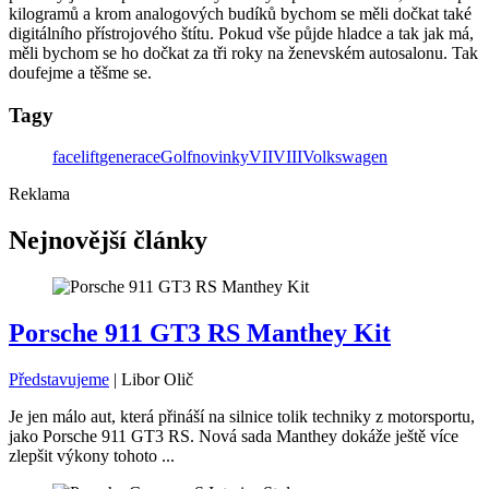
kilogramů a krom analogových budíků bychom se měli dočkat také
digitálního přístrojového štítu. Pokud vše půjde hladce a tak jak má,
měli bychom se ho dočkat za tři roky na ženevském autosalonu. Tak
doufejme a těšme se.
Tagy
facelift
generace
Golf
novinky
VII
VIII
Volkswagen
Reklama
Nejnovější články
Porsche 911 GT3 RS Manthey Kit
Představujeme
|
Libor Olič
Je jen málo aut, která přináší na silnice tolik techniky z motorsportu,
jako Porsche 911 GT3 RS. Nová sada Manthey dokáže ještě více
zlepšit výkony tohoto ...