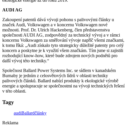
ekologické energie až do roku 2019.
AUDI AG
Zakoupení patentů dává vývoji pohonu s palivovými články u
značek Audi, Volkswagen a v koncernu Volkswagen nové
možnosti. Prof. Dr. Ulrich Hackenberg, člen představenstva
společnosti AUDI AG, zodpovědný za technický vývoj a v rámci
koncernu Volkswagen za směřování vývoje napříč všemi značkami,
k tomu říká: „Audi získalo tyto strategicky důležité patenty pro celý
koncern a poskytne je k využití všem značkám. Tím jsme si zajistili
rozhodující know-how, které bude zdrojem nových podnětů pro
další vývoj této techniky.“
Společnost Ballard Power Systems Inc. se sídlem v kanadském
Burnaby je jedním z celosvětových lídrů v oblasti techniky
palivových článků. Ballard nabízí produkty k ekologické výrobě
energie a spolupracuje se společnostmi na vývoji technických řešení
v této oblasti.
Tagy
audi
Ballard
články
Reklama