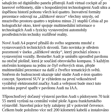
sahajícím od digitálního panelu přístrojů Audi virtual cockpit až po
laserové světlomety, dále s hospodárnými technologiemi Audi ultra a
úspěšnou historií pohonu všech kol quattro. Inovativní formáty
prezentace oslovují na „zážitkové stezce“ všechny smysly, od
mrazivého prostoru quattro s teplotou minus 21 stupňů Celsia až po
holografické okno, které spojuje multimediální informace o
technologiích Audi s fyzicky vystavenými automobily
prostřednictvím techniky rozšířené reality.
Nové Audi A4 poprvé přináší do svého segmentu mnohé z
vystavovaných technických skvostů. Tato novinka je středem
pozornosti v úseku „zážitkové stezky“, který prochází zónou s
vystavenými vozidly. Bestseller Audi je umístěn uprostřed pavilonu
na otočné plošině, která je součástí obrovského kompasu. S každým
otočením kompasu na jednu ze čtyř světových stran, přejde
multimediální prezentace na další z čtveřice tematických světů.
Směrem do budoucnosti ukazuje také studie Audi e-tron quattro
concept. Sportovní SUV je výhledem na první velkosériově
vyráběný elektromobil značky Audi a veřejnost bude moci tuto
novinku poprvé spatřit v pavilonu Audi na IAA.
Tříposchoďový dočasný výstavní pavilon Audi s půdorysem 70 krát
55 metrů vyrůstá na centrální volné ploše Agora frankfurtského
výstaviště. Stavební práce byly zahájeny již v polovině července.
Celkem bude položeno více než 200 kilometrů kabelů a instalováno