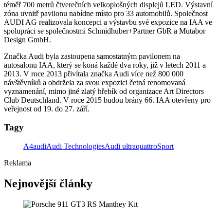
téměř 700 metrů čtverečních velkoplošných displejů LED. Výstavní
zóna uvnitř pavilonu nabídne místo pro 33 automobilů. Společnost
AUDI AG realizovala koncepci a výstavbu své expozice na IAA ve
spolupráci se společnostmi Schmidhuber+Partner GbR a Mutabor
Design GmbH.
Značka Audi byla zastoupena samostatným pavilonem na
autosalonu IAA, který se koná každé dva roky, již v letech 2011 a
2013. V roce 2013 přivítala značka Audi více než 800 000
návštěvníků a obdržela za svou expozici četná renomovaná
vyznamenání, mimo jiné zlatý hřebík od organizace Art Directors
Club Deutschland. V roce 2015 budou brány 66. IAA otevřeny pro
veřejnost od 19. do 27. září.
Tagy
A4
audi
Audi Technologies
Audi ultra
quattro
Sport
Reklama
Nejnovější články