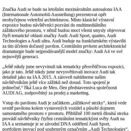
Značka Audi se bude na letošním mezinárodním autosalonu IAA
(Internationale Automobil-Ausstellung) prezentovat opět
neobyčejnou veletržní architekturou. Místo klasické výstavní
expozice budou návštěvníci pozváni do multimediálního
zážitkového prostoru, v němž budou moct všemi smysly objevovat
čtyři tematické oblasti značky Audi: Audi Sport, quattro, Audi
Technologies a Audi ultra. Audi buduje na frankfurtském výstavišti
za tím účelem dočasný pavilon. Centrálním prvkem architektonické
dramaturgie bude nejprodávanější model značky: Audi A4 ve své
nejnovější generaci.
„Ještě nikdy jsme nevyvinuli tak tematicky přesvědčivou expozici,
jako je tato. Ještě nikdy jsme nevysvětlovali inovace Audi tak
detailně jako na IAA 2015. A zároveň nabídneme našim
návštěvníkům ještě více zážitků než dosud. Toto spojení je
jedinečné,“ říká Luca de Meo, člen představenstva společnosti
AUDI AG, zodpovědný za prodej a marketing.
Vstup do pavilonu Audi je začátkem „zážitkové stezky“, která vede
uvnitř pavilonu kolem vystavených vozidel a působí dojmem
samostatného prostoru v prostoru. Přibližně 100 metrů dlouhá stezka
provádí návštěvníky čtyřmi centrálními tematickými světy Audi na
IAA a seznamuje je se závodní DNA oddělení Audi Sport,
portfoliem inovací pod souhrnným označením „Audi Technologies“,