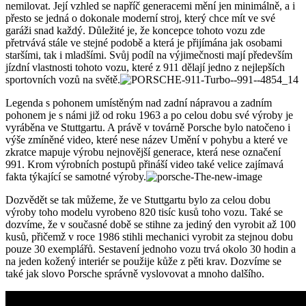
nemilovat. Její vzhled se napříč generacemi mění jen minimálně, a i
přesto se jedná o dokonale moderní stroj, který chce mít ve své
garáži snad každý. Důležité je, že koncepce tohoto vozu zde
přetrvává stále ve stejné podobě a která je přijímána jak osobami
staršími, tak i mladšími. Svůj podíl na výjimečnosti mají především
jízdní vlastnosti tohoto vozu, které z 911 dělají jedno z nejlepších
sportovních vozů na světě.
Legenda s pohonem umístěným nad zadní nápravou a zadním
pohonem je s námi již od roku 1963 a po celou dobu své výroby je
vyráběna ve Stuttgartu. A právě v továrně Porsche bylo natočeno i
výše zmíněné video, které nese název Umění v pohybu a které ve
zkratce mapuje výrobu nejnovější generace, která nese označení
991. Krom výrobních postupů přináší video také velice zajímavá
fakta týkající se samotné výroby.
Dozvědět se tak můžeme, že ve Stuttgartu bylo za celou dobu
výroby toho modelu vyrobeno 820 tisíc kusů toho vozu. Také se
dozvíme, že v současné době se stihne za jediný den vyrobit až 100
kusů, přičemž v roce 1986 stihli mechanici vyrobit za stejnou dobu
pouze 30 exemplářů. Sestavení jednoho vozu trvá okolo 30 hodin a
na jeden kožený interiér se použije kůže z pěti krav. Dozvíme se
také jak slovo Porsche správně vyslovovat a mnoho dalšího.