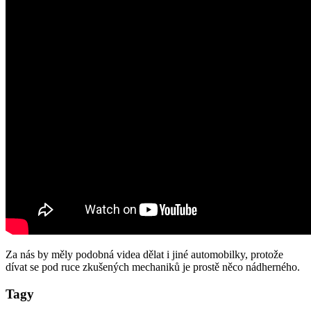
Za nás by měly podobná videa dělat i jiné automobilky, protože
dívat se pod ruce zkušených mechaniků je prostě něco nádherného.
Tagy