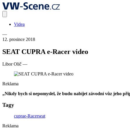
Videa
—
12. prosince 2018
SEAT CUPRA e-Racer video
Libor Olič
—
Reklama
„Nikdy bych si nepomyslel, že budu nabíjet závodní vůz jeho př
Tagy
cupra
e-Racer
seat
Reklama