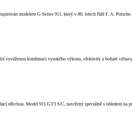
nspirován modelem G-Series 911, který v 80. letech řídil F. A. Porsche. 
í vyváženou kombinaci vysokého výkonu, efektivity a bohaté výbavy.
cí střechou. Model 911 GT3 S/C, navržený speciálně s ohledem na potě