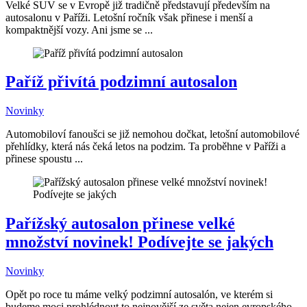
Velké SUV se v Evropě již tradičně představují především na
autosalonu v Paříži. Letošní ročník však přinese i menší a
kompaktnější vozy. Ani jsme se ...
Paříž přivítá podzimní autosalon
Novinky
Automobiloví fanoušci se již nemohou dočkat, letošní automobilové
přehlídky, která nás čeká letos na podzim. Ta proběhne v Paříži a
přinese spoustu ...
Pařížský autosalon přinese velké
množství novinek! Podívejte se jakých
Novinky
Opět po roce tu máme velký podzimní autosalón, ve kterém si
budeme moci prohlédnout to nejnovější ze světa nejen evropského