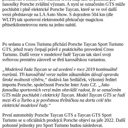
fanoušky Porsche zvláštní význam. A nyní se označením GTS může
pochlubit i plně elektrické Porsche Taycan, které se ve své další
verzi představuje na LA Auto Show. S dojezdem 504 km (dle
WLTP) tak sportovní elektromobil překračuje magickou
pětisetkilometrovou metu na jedno nabití.
Po sedanu a Cross Turismu přichází Porsche Taycan Sport Turismo
GTS, jehož tvary čerpají právě z praktického provedení Cross
Turismo. Další verze v modelové řadě Taycan tak slaví svoji
světovou premiéru zároveň se třetí karosářskou variantou.
„Modelová řada Taycan se od uvedení v roce 2019 kontinuálně
rozrůstá. Tři karosářské verze našim zákazníkům dávají opravdu
široké možnosti výběru,“
dodává Jan Sedláček, výkonný ředitel
importu Porsche, společnosti Porsche Inter Auto CZ.
„Jako
fanouška sportovních verzí mám obzvlášť radost, že se označením
GTS může pochlubit i elektrický Taycan. Model Taycan GTS se řadí
mezi 4S a Turbo a je pověstnou třešničkou na dortu celé této
elektrické modelové řady.“
První automobily Porsche Taycan GTS a Taycan GTS Sport
Turismo se u oficiálních prodejců Porsche objeví na jaře 2022. Další
pohonné jednotky pro Sport Turismo budou následovat.