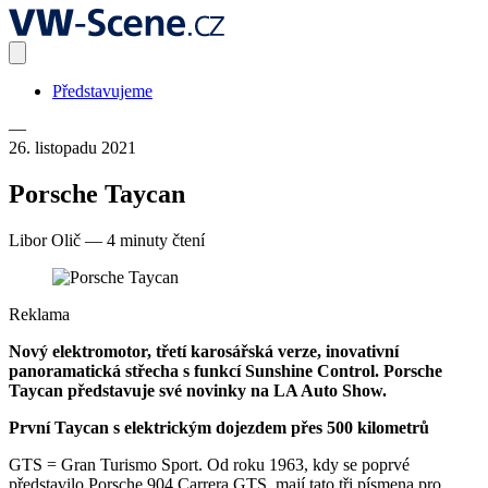
Představujeme
—
26. listopadu 2021
Porsche Taycan
Libor Olič
—
4 minuty čtení
Reklama
Nový elektromotor, třetí karosářská verze, inovativní
panoramatická střecha s funkcí Sunshine Control. Porsche
Taycan představuje své novinky na LA Auto Show.
První Taycan s elektrickým dojezdem přes 500 kilometrů
GTS = Gran Turismo Sport. Od roku 1963, kdy se poprvé
představilo Porsche 904 Carrera GTS, mají tato tři písmena pro