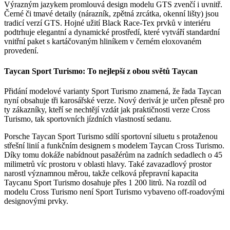
Výrazným jazykem promlouvá design modelu GTS zvenčí i uvnitř.
Černé či tmavé detaily (nárazník, zpětná zrcátka, okenní lišty) jsou
tradicí verzí GTS. Hojné užití Black Race-Tex prvků v interiéru
podtrhuje elegantní a dynamické prostředí, které vytváří standardní
vnitřní paket s kartáčovaným hliníkem v černém eloxovaném
provedení.
Taycan Sport Turismo: To nejlepší z obou světů Taycan
Přidání modelové varianty Sport Turismo znamená, že řada Taycan
nyní obsahuje tři karosářské verze. Nový derivát je určen přesně pro
ty zákazníky, kteří se nechtějí vzdát jak praktičnosti verze Cross
Turismo, tak sportovních jízdních vlastností sedanu.
Porsche Taycan Sport Turismo sdílí sportovní siluetu s protaženou
střešní linií a funkčním designem s modelem Taycan Cross Turismo.
Díky tomu dokáže nabídnout pasažérům na zadních sedadlech o 45
milimetrů víc prostoru v oblasti hlavy. Také zavazadlový prostor
narostl významnou měrou, takže celková přepravní kapacita
Taycanu Sport Turismo dosahuje přes 1 200 litrů. Na rozdíl od
modelu Cross Turismo není Sport Turismo vybaveno off-roadovými
designovými prvky.