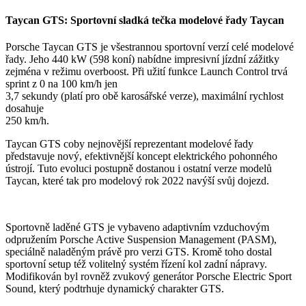
Taycan GTS: Sportovní sladká tečka modelové řady Taycan
Porsche Taycan GTS je všestrannou sportovní verzí celé modelové
řady. Jeho 440 kW (598 koní) nabídne impresivní jízdní zážitky
zejména v režimu overboost. Při užití funkce Launch Control trvá
sprint z 0 na 100 km/h jen
3,7 sekundy (platí pro obě karosářské verze), maximální rychlost
dosahuje
250 km/h.
Taycan GTS coby nejnovější reprezentant modelové řady
představuje nový, efektivnější koncept elektrického pohonného
ústrojí. Tuto evoluci postupně dostanou i ostatní verze modelů
Taycan, které tak pro modelový rok 2022 navýší svůj dojezd.
Sportovně laděné GTS je vybaveno adaptivním vzduchovým
odpružením Porsche Active Suspension Management (PASM),
speciálně naladěným právě pro verzi GTS. Kromě toho dostal
sportovní setup též volitelný systém řízení kol zadní nápravy.
Modifikován byl rovněž zvukový generátor Porsche Electric Sport
Sound, který podtrhuje dynamický charakter GTS.