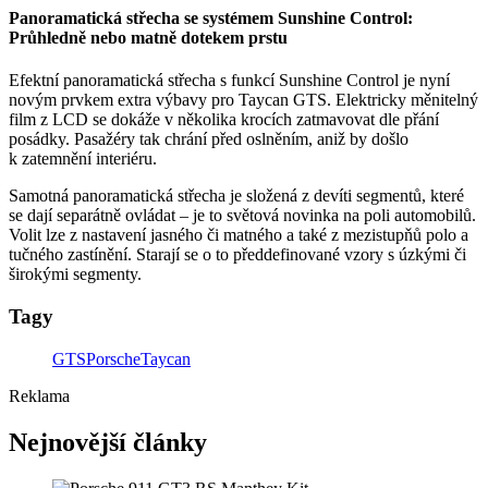
Panoramatická střecha se systémem Sunshine Control:
Průhledně nebo matně dotekem prstu
Efektní panoramatická střecha s funkcí Sunshine Control je nyní
novým prvkem extra výbavy pro Taycan GTS. Elektricky měnitelný
film z LCD se dokáže v několika krocích zatmavovat dle přání
posádky. Pasažéry tak chrání před oslněním, aniž by došlo
k zatemnění interiéru.
Samotná panoramatická střecha je složená z devíti segmentů, které
se dají separátně ovládat – je to světová novinka na poli automobilů.
Volit lze z nastavení jasného či matného a také z mezistupňů polo a
tučného zastínění. Starají se o to předdefinované vzory s úzkými či
širokými segmenty.
Tagy
GTS
Porsche
Taycan
Reklama
Nejnovější články