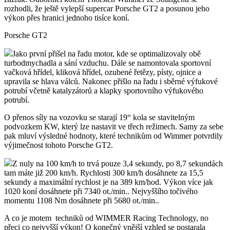
rozhodli, že ještě vylepší supercar Porsche GT2 a posunou jeho
výkon přes hranici jednoho tisíce koní.
Porsche GT2
Jako první přišel na řadu motor, kde se optimalizovaly obě
turbodmychadla a sání vzduchu. Dále se namontovala sportovní
vačková hřídel, kliková hřídel, ozubené řetězy, písty, ojnice a
upravila se hlava válců. Nakonec přišlo na řadu i sběrné výfukové
potrubí včetně katalyzátorů a klapky sportovního výfukového
potrubí.
O přenos síly na vozovku se starají 19“ kola se stavitelným
podvozkem KW, který lze nastavit ve třech režimech. Samy za sebe
pak mluví výsledné hodnoty, které technikům od Wimmer potvrdily
výjimečnost tohoto Porsche GT2.
Z nuly na 100 km/h to trvá pouze 3,4 sekundy, po 8,7 sekundách
tam máte již 200 km/h. Rychlosti 300 km/h dosáhnete za 15,5
sekundy a maximální rychlost je na 389 km/hod. Výkon více jak
1020 koní dosáhnete při 7340 ot./min.. Nejvyššího točivého
momentu 1108 Nm dosáhnete při 5680 ot./min..
A co je motem techniků od WIMMER Racing Technology, no
přeci co nejvyšší výkon! O konečný vnější vzhled se postarala