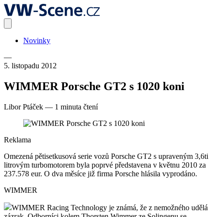
Novinky
—
5. listopadu 2012
WIMMER Porsche GT2 s 1020 koni
Libor Ptáček
—
1 minuta čtení
Reklama
Omezená pětisetkusová serie vozů Porsche GT2 s upraveným 3,6ti
litrovým turbomotorem byla poprvé představena v květnu 2010 za
237.578 eur. O dva měsíce již firma Porsche hlásila vyprodáno.
WIMMER
WIMMER Racing Technology je známá, že z nemožného udělá
zázrak. Odborníci kolem Thorsten Wimmer ze Solingenu se