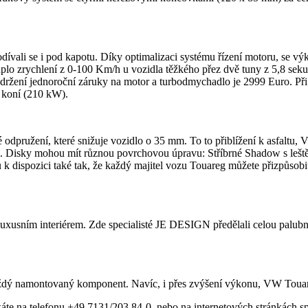
odívali se i pod kapotu. Díky optimalizaci systému řízení motoru, se 
plo zrychlení z 0-100 Km/h u vozidla těžkého přez dvě tuny z 5,8 sek
dodržení jednoroční záruky na motor a turbodmychadlo je 2999 Euro. Při
 koní (210 kW).
cké odpružení, které snižuje vozidlo o 35 mm. To to přiblížení k asfalt
0. Disky mohou mít různou povrchovou úpravu: Stříbrné Shadow s leštěn
sou k dispozici také tak, že každý majitel vozu Touareg můžete přizpůs
usním interiérem. Zde specialisté JE DESIGN předělali celou palubní d
dý namontovaný komponent. Navíc, i přes zvýšení výkonu, VW Touareg 
e na telefonu +49 7131/203 84-0, nebo na internetových stránkách sp