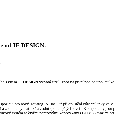
ne od JE DESIGN.
ně s kitem JE DESIGN vypadá širší. Hned na první pohled upoutají kola 
 dispozici i pro nový Touareg R-Line. Již při opuštění výrobní linky
í a zadní lemy blatníků a zadní spoiler pátých dveří. Komponenty jsou 
ýfukový systém se čtyřmi nerezovými koncovkami (120 x 85 mm) za ce