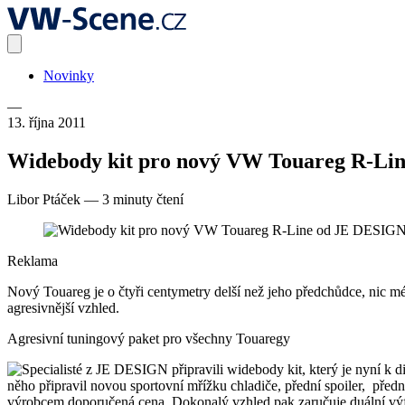
Novinky
—
13. října 2011
Widebody kit pro nový VW Touareg R-Li
Libor Ptáček
—
3 minuty čtení
Reklama
Nový Touareg je o čtyři centymetry delší než jeho předchůdce, nic mé
agresivnější vzhled.
Agresivní tuningový paket pro všechny Touaregy
Specialisté z JE DESIGN připravili widebody kit, který je nyní k
něho připravil novou sportovní mřížku chladiče, přední spoiler, předn
výrobcem doporučená cena. Dokonalý vzhled pak zaručuje duální v