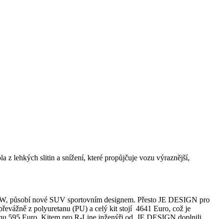
z lehkých slitin a snížení, které propůjčuje vozu výraznější,
 ve VW, působí nové SUV sportovním designem. Přesto JE DESIGN pro
převážně z polyuretanu (PU) a celý kit stojí 4641 Euro, což je
nu 595 Euro. Kitem pro R-Line inženýři od JE DESIGN doplnili