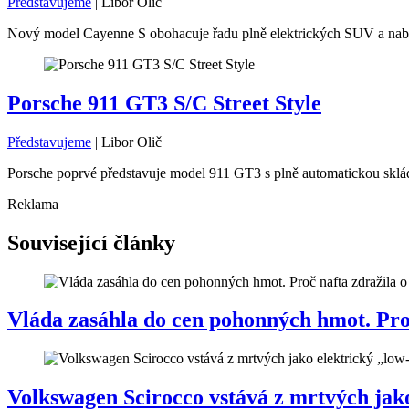
Představujeme
|
Libor Olič
Nový model Cayenne S obohacuje řadu plně elektrických SUV a nabíz
Porsche 911 GT3 S/C Street Style
Představujeme
|
Libor Olič
Porsche poprvé představuje model 911 GT3 s plně automatickou skláda
Reklama
Související články
Vláda zasáhla do cen pohonných hmot. Proč 
Volkswagen Scirocco vstává z mrtvých jako