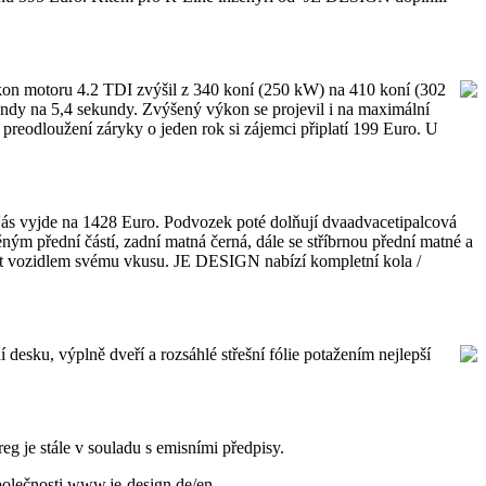
výkon motoru 4.2 TDI zvýšil z 340 koní (250 kW) na 410 koní (302
undy na 5,4 sekundy. Zvýšený výkon se projevil i na maximální
 preodloužení záryky o jeden rok si zájemci připlatí 199 Euro. U
u, Vás vyjde na 1428 Euro. Podvozek poté dolňují dvaadvacetipalcová
ým přední částí, zadní matná černá, dále se stříbrnou přední matné a
obit vozidlem svému vkusu. JE DESIGN nabízí kompletní kola /
esku, výplně dveří a rozsáhlé střešní fólie potažením nejlepší
je stále v souladu s emisními předpisy.
olečnosti www.je-design.de/en