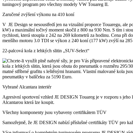
tuningový program pro všechny modely VW Touareg II.
Zaručené zvýšení výkonu na 410 koní
V JE Design se nesoustředí jen na vizuální proporce Touaregu, ale p
kW) a maximální točivý moment skočil z 800 na 930 Nm. S tím i stou
rychlosti, která stoupla z 242 na 269 kilometrů za hodinu. Cena při 
menšího motoru 3.0 TDI se výkon z 240 koní (177 kW) zvýší na 285
22-palcová kola z lehkých slitin „SUV-Select“
Chcete-li využít plně nabyté síly, je pro Vás připravené elektroni
kola z lehkých slitin, která jsou obuta do pneumatik o rozměru 295/3
matné stříbrné grafitu s leštěnými hranami. Vlastní malované kola j
pneumatiky v balíčeku za 5190 Euro.
Vybrané Alcantara interiér
Agresivní sportovní vzhled JE DESIGN Touareg je v rozporu s jeho lux
Alcantarou která lze koupit.
Všechny komponenty jsou vybaveny certifikátem TÜV
Samozřejmě, že JE DESIGN nabízí příslušné certifikáty TÜV pro kaž
Více informací o kompletním tuningovém programu JE DESIGN získát