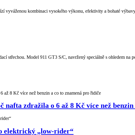
í vyváženou kombinaci vysokého výkonu, efektivity a bohaté výbavy.
cí střechou. Model 911 GT3 S/C, navržený speciálně s ohledem na potě
nafta zdražila o 6 až 8 Kč více než benzin
 elektrický „low-rider“