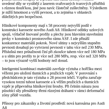
uvedené díly se vyrábějí z laserem svařovaných tvarových přístřihů
s různou tloušťkou, jiné jsou navíc částečně zušlechtěny. Výsledkem
je nižší hmotnost a vyšší pevnost, a to zejména v oblastech
důležitých pro bezpečnost.
Hliníkové komponenty mají s 58 procenty nejvyšší podíl v
konstrukci karoserie nového Audi A8. Hliníkové odlitky uzlových
spojů, výtlačně lisované profily a plechy jsou hlavními stavebními
prvky v konstrukci prostorového rámu ASF. I zde přináší
konkurence materiálů pokrok. Nové slitiny s nejvyšším stupněm
pevnosti dosahují po vytvrzení pevnosti v tahu více než 230 MPa.
Příslušná mez průtažnosti činí při zkoušce tahem více než 180 MPa
a u slitin pro profily to je více než 280 MPa, resp. více než 320 MPa
– to jsou výrazně vyšší hodnoty než dosud.
Inteligentní kombinaci materiálů završuje výztuha z hořčíku mezi
věžemi pro uložení tlumicích a pružicích vzpěr. V porovnání s
předchůdcem je tato výztuha o 28 procent lehčí. Vzpěra zaručuje
vysokou torzní tuhost karoserie a k věžím pružicích a tlumicích
vzpěr je připevněna hliníkovými šrouby. Při čelním nárazu jsou
působící síly přenášeny třemi různými dráhami v rámci deformační
zóny přídě vozidla.
Přínosy pro zákazníky a životní prostředí: nová karosárna pro Audi
A8