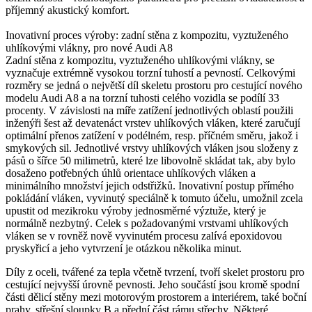
příjemný akustický komfort.
Inovativní proces výroby: zadní stěna z kompozitu, vyztuženého
uhlíkovými vlákny, pro nové Audi A8
Zadní stěna z kompozitu, vyztuženého uhlíkovými vlákny, se
vyznačuje extrémně vysokou torzní tuhostí a pevností. Celkovými
rozměry se jedná o největší díl skeletu prostoru pro cestující nového
modelu Audi A8 a na torzní tuhosti celého vozidla se podílí 33
procenty. V závislosti na míře zatížení jednotlivých oblastí použili
inženýři šest až devatenáct vrstev uhlíkových vláken, které zaručují
optimální přenos zatížení v podélném, resp. příčném směru, jakož i
smykových sil. Jednotlivé vrstvy uhlíkových vláken jsou složeny z
pásů o šířce 50 milimetrů, které lze libovolně skládat tak, aby bylo
dosaženo potřebných úhlů orientace uhlíkových vláken a
minimálního množství jejich odstřižků. Inovativní postup přímého
pokládání vláken, vyvinutý speciálně k tomuto účelu, umožnil zcela
upustit od mezikroku výroby jednosměrné výztuže, který je
normálně nezbytný. Celek s požadovanými vrstvami uhlíkových
vláken se v rovněž nově vyvinutém procesu zalívá epoxidovou
pryskyřicí a jeho vytvrzení je otázkou několika minut.
Díly z oceli, tvářené za tepla včetně tvrzení, tvoří skelet prostoru pro
cestující nejvyšší úrovně pevnosti. Jeho součástí jsou kromě spodní
části dělicí stěny mezi motorovým prostorem a interiérem, také boční
prahy, střešní sloupky B a přední část rámu střechy. Některé