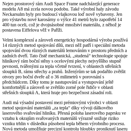
Nejen prostorový rám Audi Space Frame nadcházející generace
modelu A8 má zcela novou podobu. Také výrobní haly závodu
Neckarsulm byly pro budoucí vlajkovou loď nově vybaveny. Jen
pro výstavbu nové karosárny o výšce 41 metrů bylo zapotřebí 14
400 tun oceli, což je dvojnásobné množství materiálu, z něhož je
postavena Eiffelova věž v Paříži.
Velmi komplexní a zároveň energeticky hospodárná výroba používá
14 různých metod spojování dílů, mezi něž patří i speciální metoda
spojování dvou různých materiálů lemováním v prostoru předních a
zadních dveří. Tato čistě mechanická, „studená“ technologie spojuje
hliníkový rám boční stěny s ocelovými plechy nejvyššího stupně
pevnosti, tvářenými za tepla včetně tvrzení, v oblastech střešních
sloupků B, rámu střechy a prahů. Inženýrům se tak podařilo zvětšit
otvory pro boční dveře až o 36 milimetrů v porovnání s
předchůdcem. Díky tomu je nastupování a vystupování ještě
komfortnější a zároveň se zvětšilo zorné pole řidiče v oblasti
střešních sloupků A, která hraje pro bezpečnost zásadní roli.
Audi má výsadní postavení mezi prémiovými výrobci v oblasti
metod spojování materiálů „za tepla“ díky vývoji dálkového
laserového svařování hliníku. Přesná poloha laserového paprsku ve
vztahu k okrajům svařovaných materiálů výrazně snižuje riziko
vzniku trhlin v důsledku působení tepla během výrobního procesu.
Nová metoda umožňuje precizní kontrolu hloubky proniknutí laseru