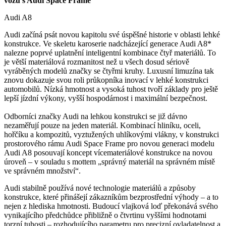
vozů s Audi Space Frame
Audi A8
Audi začíná psát novou kapitolu své úspěšné historie v oblasti lehké
konstrukce. Ve skeletu karoserie nadcházející generace Audi A8*
nalezne poprvé uplatnění inteligentní kombinace čtyř materiálů. To
je větší materiálová rozmanitost než u všech dosud sériově
vyráběných modelů značky se čtyřmi kruhy. Luxusní limuzína tak
znovu dokazuje svou roli průkopníka inovací v lehké konstrukci
automobilů. Nízká hmotnost a vysoká tuhost tvoří základy pro ještě
lepší jízdní výkony, vyšší hospodárnost i maximální bezpečnost.
Odborníci značky Audi na lehkou konstrukci se již dávno
nezaměřují pouze na jeden materiál. Kombinací hliníku, oceli,
hořčíku a kompozitů, vyztužených uhlíkovými vlákny, v konstrukci
prostorového rámu Audi Space Frame pro novou generaci modelu
Audi A8 posouvají koncept vícemateriálové konstrukce na novou
úroveň – v souladu s mottem „správný materiál na správném místě
ve správném množství“.
Audi stabilně používá nové technologie materiálů a způsoby
konstrukce, které přinášejí zákazníkům bezprostřední výhody – a to
nejen z hlediska hmotnosti. Budoucí vlajková loď překonává svého
vynikajícího předchůdce přibližně o čtvrtinu vyššími hodnotami
torzní tuhosti – rozhodujícího parametru pro precizní ovladatelnost a