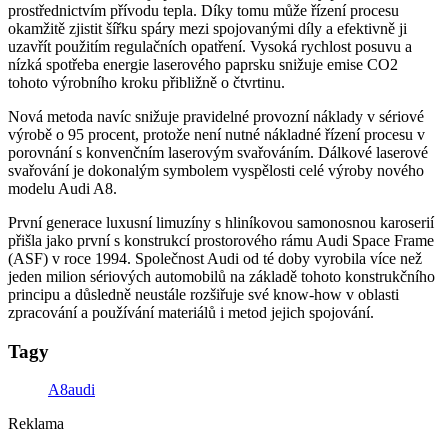
prostřednictvím přívodu tepla. Díky tomu může řízení procesu
okamžitě zjistit šířku spáry mezi spojovanými díly a efektivně ji
uzavřít použitím regulačních opatření. Vysoká rychlost posuvu a
nízká spotřeba energie laserového paprsku snižuje emise CO2
tohoto výrobního kroku přibližně o čtvrtinu.
Nová metoda navíc snižuje pravidelné provozní náklady v sériové
výrobě o 95 procent, protože není nutné nákladné řízení procesu v
porovnání s konvenčním laserovým svařováním. Dálkové laserové
svařování je dokonalým symbolem vyspělosti celé výroby nového
modelu Audi A8.
První generace luxusní limuzíny s hliníkovou samonosnou karoserií
přišla jako první s konstrukcí prostorového rámu Audi Space Frame
(ASF) v roce 1994. Společnost Audi od té doby vyrobila více než
jeden milion sériových automobilů na základě tohoto konstrukčního
principu a důsledně neustále rozšiřuje své know-how v oblasti
zpracování a používání materiálů i metod jejich spojování.
Tagy
A8
audi
Reklama