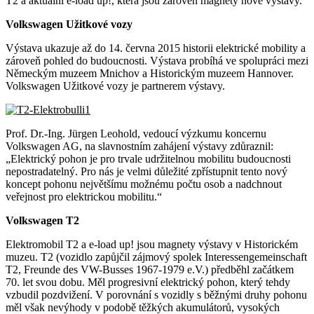
T2 a aktuální e-load up!, která jsou zároveň magnety nové výstavy.
Volkswagen Užitkové vozy
Výstava ukazuje až do 14. června 2015 historii elektrické mobility a
zároveň pohled do budoucnosti. Výstava probíhá ve spolupráci mezi
Německým muzeem Mnichov a Historickým muzeem Hannover.
Volkswagen Užitkové vozy je partnerem výstavy.
Prof. Dr.-Ing. Jürgen Leohold, vedoucí výzkumu koncernu
Volkswagen AG, na slavnostním zahájení výstavy zdůraznil:
„Elektrický pohon je pro trvale udržitelnou mobilitu budoucnosti
nepostradatelný. Pro nás je velmi důležité zpřístupnit tento nový
koncept pohonu největšímu možnému počtu osob a nadchnout
veřejnost pro elektrickou mobilitu.“
Volkswagen T2
Elektromobil T2 a e-load up! jsou magnety výstavy v Historickém
muzeu. T2 (vozidlo zapůjčil zájmový spolek Interessengemeinschaft
T2, Freunde des VW-Busses 1967-1979 e.V.) předběhl začátkem
70. let svou dobu. Měl progresivní elektrický pohon, který tehdy
vzbudil pozdvižení. V porovnání s vozidly s běžnými druhy pohonu
měl však nevýhody v podobě těžkých akumulátorů, vysokých