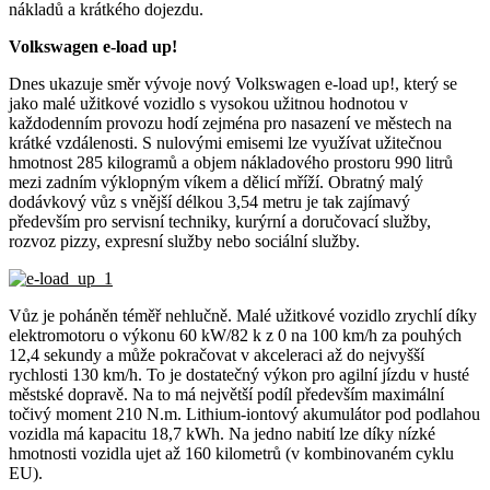
nákladů a krátkého dojezdu.
Volkswagen e-load up!
Dnes ukazuje směr vývoje nový Volkswagen e-load up!, který se
jako malé užitkové vozidlo s vysokou užitnou hodnotou v
každodenním provozu hodí zejména pro nasazení ve městech na
krátké vzdálenosti. S nulovými emisemi lze využívat užitečnou
hmotnost 285 kilogramů a objem nákladového prostoru 990 litrů
mezi zadním výklopným víkem a dělicí mříží. Obratný malý
dodávkový vůz s vnější délkou 3,54 metru je tak zajímavý
především pro servisní techniky, kurýrní a doručovací služby,
rozvoz pizzy, expresní služby nebo sociální služby.
Vůz je poháněn téměř nehlučně. Malé užitkové vozidlo zrychlí díky
elektromotoru o výkonu 60 kW/82 k z 0 na 100 km/h za pouhých
12,4 sekundy a může pokračovat v akceleraci až do nejvyšší
rychlosti 130 km/h. To je dostatečný výkon pro agilní jízdu v husté
městské dopravě. Na to má největší podíl především maximální
točivý moment 210 N.m. Lithium-iontový akumulátor pod podlahou
vozidla má kapacitu 18,7 kWh. Na jedno nabití lze díky nízké
hmotnosti vozidla ujet až 160 kilometrů (v kombinovaném cyklu
EU).