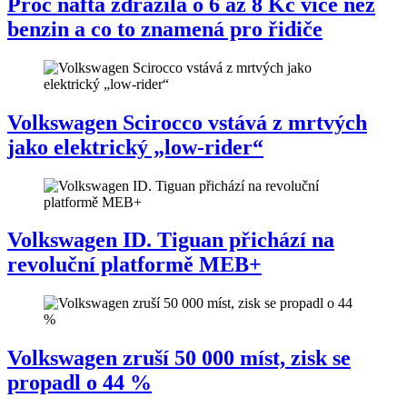
Proč nafta zdražila o 6 až 8 Kč více než
benzin a co to znamená pro řidiče
Volkswagen Scirocco vstává z mrtvých
jako elektrický „low-rider“
Volkswagen ID. Tiguan přichází na
revoluční platformě MEB+
Volkswagen zruší 50 000 míst, zisk se
propadl o 44 %