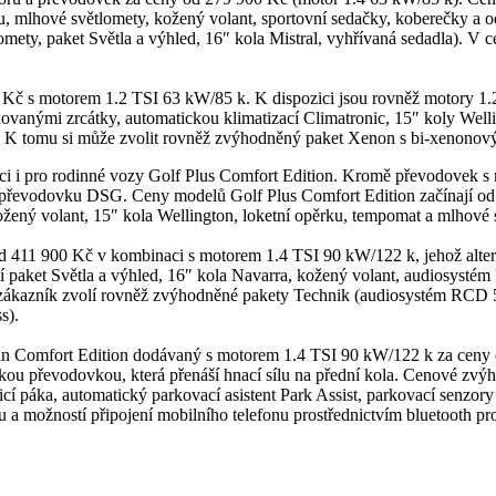
u, mlhové světlomety, kožený volant, sportovní sedačky, koberečky a 
tlomety, paket Světla a výhled, 16″ kola Mistral, vyhřívaná sedadla).
00 Kč s motorem 1.2 TSI 63 kW/85 k. K dispozici jsou rovněž motory 
kovanými zrcátky, automatickou klimatizací Climatronic, 15″ koly Wel
. K tomu si může zvolit rovněž zvýhodněný paket Xenon s bi-xenonov
ici i pro rodinné vozy Golf Plus Comfort Edition. Kromě převodovek s 
řevodovku DSG. Ceny modelů Golf Plus Comfort Edition začínají od 3
žený volant, 15″ kola Wellington, loketní opěrku, tempomat a mlhové 
ž od 411 900 Kč v kombinaci s motorem 1.4 TSI 90 kW/122 k, jehož alte
 paket Světla a výhled, 16″ kola Navarra, kožený volant, audiosystém
 zákazník zvolí rovněž zvýhodněné pakety Technik (audiosystém RCD 510
s).
uan Comfort Edition dodávaný s motorem 1.4 TSI 90 kW/122 k za ceny 
u převodovkou, která přenáší hnací sílu na přední kola. Cenové zvýh
adicí páka, automatický parkovací asistent Park Assist, parkovací senzo
možností připojení mobilního telefonu prostřednictvím bluetooth pro