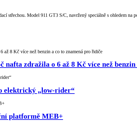
cí střechou. Model 911 GT3 S/C, navržený speciálně s ohledem na potě
nafta zdražila o 6 až 8 Kč více než benzin
 elektrický „low-rider“
uční platformě MEB+