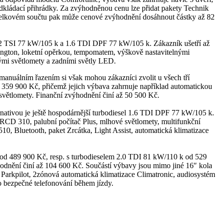
odkládací přihrádky. Za zvýhodněnou cenu lze přidat pakety Technik
 V celkovém součtu pak může cenové zvýhodnění dosáhnout částky až 82
1.2 TSI 77 kW/105 k a 1.6 TDI DPF 77 kW/105 k. Zákazník ušetří až
lington, loketní opěrkou, tempomatem, výškově nastavitelnými
ými světlomety a zadními světly LED.
manuálním řazením si však mohou zákazníci zvolit u všech tří
59 900 Kč, přičemž jejich výbava zahrnuje například automatickou
světlomety. Finanční zvýhodnění činí až 50 500 Kč.
rnativou je ještě hospodárnější turbodiesel 1.6 TDI DPF 77 kW/105 k.
 RCD 310, palubní počítač Plus, mlhové světlomety, multifunkční
, Bluetooth, paket Zrcátka, Light Assist, automatická klimatizace
od 489 900 Kč, resp. s turbodieselem 2.0 TDI 81 kW/110 k od 529
odnění činí až 104 600 Kč. Součástí výbavy jsou mimo jiné 16″ kola
ry Parkpilot, 2zónová automatická klimatizace Climatronic, audiosystém
 bezpečné telefonování během jízdy.