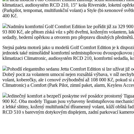
klimatizaci, audiosystém RCD 210, 15″ kola Riverside, loketní opěrk
(Parkpilot, tempomat, multifunkční volant) a Style (bi-xenonové svě
400 Kč.
Nadmíru komfortní Golf Comfort Edition lze pořídit již za 329 9
93 800 Kč, ale přitom získá vůz s pěti dveřmi, koženým volantem, la
sedadly, bederní opěrkou a otvorem pro přepravu dlouhých předmětů
Stejná paleta motorů jako u modelů Golf Comfort Edition je k dispoz
jednotek také mimořádně komfortní sedmistupňovou dvouspojkovou p
klimatizaci Climatronic, audiosystém RCD 210, komfortní sedadla, ko
Pohodlí elegantního sedanu Jetta Comfort Edition si lze užívat ji
Dobrý pocit za volantem umocní nejen rozsáhlá výbava, v níž nechybí
volant, koberečky, ale i cenové zvýhodnění až 108 000 Kč, pokud si
Climatronic) a Comfort (Park Pilot, zimní paket, alarm, Keyless Acces
Jedinečný komfort a bezpečí poskytne své posádce prostorný Tig
900 Kč. Oba modely Tiguan jsou vybaveny šestistupňovou mechanicko
z lehké slitiny, kožený multifunkční tříramenný volant, kůží obšitá ř
RCD 510 s barevným dotykovým displejem, zadní parkovací kamerou a 