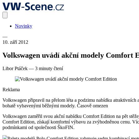
Novinky
—
10. září 2012
Volkswagen uvádí akční modely Comfort E
Libor Ptáček
—
3 minuty čtení
Reklama
Volkswagen připravil na přelom léta a podzimu nabídku atraktivních a
bohatě vybavenými běžnými modely. Časově omezen
Volkswagen zaměřil svou akční nabídku Comfort Edition na pět stěžejní
Comfort Edition, získají komfortní výbavu za zvýhodněnou cenu. Více 
podmínkami od společnosti ŠkoFIN.
Paleta modelů Polo Comfort Edition zahrnuje sedm kombinací mot