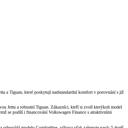
ta a Tiguan, které poskytují nadstandardní komfort v porovnání s již
u Jettu a robustní Tiguan. Zákazníci, kteří si zvolí kterýkoli model
emž se podílí i financování Volkswagen Finance s atraktivními
 odpovídá modelu Comfortline, výbava však zahrnuje navíc 5 dveří,