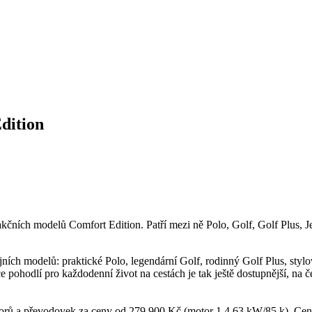
dition
kčních modelů Comfort Edition. Patří mezi ně Polo, Golf, Golf Plus, Jet
ch modelů: praktické Polo, legendární Golf, rodinný Golf Plus, stylovo
pohodlí pro každodenní život na cestách je tak ještě dostupnější, na č
orů a převodovek za ceny od 279 900 Kč (motor 1.4 63 kW/85 k). Cena