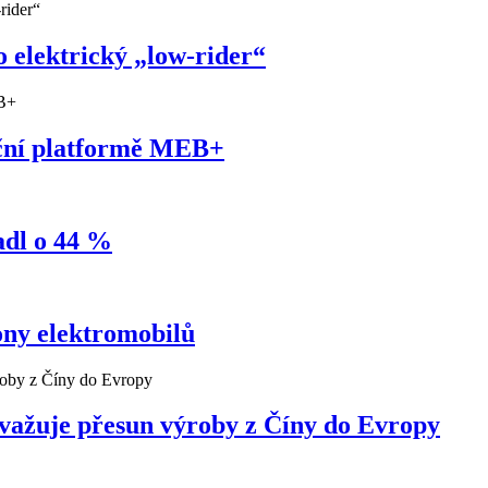
 elektrický „low-rider“
uční platformě MEB+
adl o 44 %
ony elektromobilů
ažuje přesun výroby z Číny do Evropy