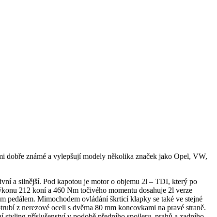
dobře známé a vylepšují modely několika značek jako Opel, VW,
 a silnější. Pod kapotou je motor o objemu 2l – TDI, který po
Výkonu 212 koní a 460 Nm točivého momentu dosahuje 2l verze
m pedálem. Mimochodem ovládání škrticí klapky se také ve stejné
bí z nerezové oceli s dvěma 80 mm koncovkami na pravé straně.
í styling příslušenství v podobě předního spoileru, prahů a zadního