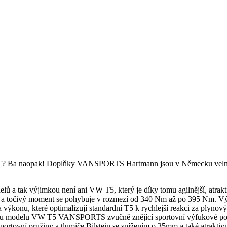
RT? Ba naopak! Doplňky VANSPORTS Hartmann jsou v Německu velmi 
ak výjimkou není ani VW T5, který je díky tomu agilnější, atraktivní
oní a točivý moment se pohybuje v rozmezí od 340 Nm až po 395 Nm. 
onu, které optimalizují standardní T5 k rychlejší reakci za plynový
 modelu VW T5 VANSPORTS zvučně znějící sportovní výfukové potru
portovní pružiny a tlumiče Bilstein se snížením o 35mm a také atraktivn