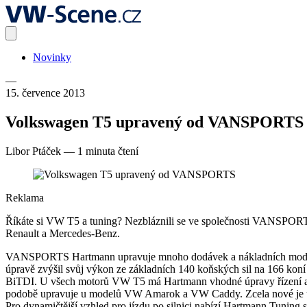
Novinky
—
15. července 2013
Volkswagen T5 upravený od VANSPORTS
Libor Ptáček
—
1 minuta čtení
Reklama
Říkáte si VW T5 a tuning? Nezbláznili se ve společnosti VANSPO
Renault a Mercedes-Benz.
VANSPORTS Hartmann upravuje mnoho dodávek a nákladních modelů a t
úpravě zvýšil svůj výkon ze základních 140 koňských sil na 166 k
BiTDI. U všech motorů VW T5 má Hartmann vhodné úpravy řízení a výk
podobě upravuje u modelů VW Amarok a VW Caddy. Zcela nové je u
Pro dynamičtější vzhled pro jízdu po silnici nabízí Hartmann Tuning s