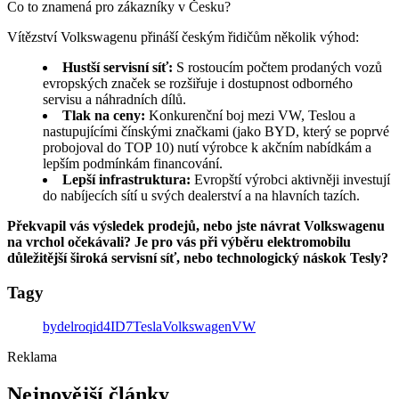
Co to znamená pro zákazníky v Česku?
Vítězství Volkswagenu přináší českým řidičům několik výhod:
Hustší servisní síť:
S rostoucím počtem prodaných vozů
evropských značek se rozšiřuje i dostupnost odborného
servisu a náhradních dílů.
Tlak na ceny:
Konkurenční boj mezi VW, Teslou a
nastupujícími čínskými značkami (jako BYD, který se poprvé
probojoval do TOP 10) nutí výrobce k akčním nabídkám a
lepším podmínkám financování.
Lepší infrastruktura:
Evropští výrobci aktivněji investují
do nabíjecích sítí u svých dealerství a na hlavních tazích.
Překvapil vás výsledek prodejů, nebo jste návrat Volkswagenu
na vrchol očekávali? Je pro vás při výběru elektromobilu
důležitější široká servisní síť, nebo technologický náskok Tesly?
Tagy
byd
elroq
id4
ID7
Tesla
Volkswagen
VW
Reklama
Nejnovější články