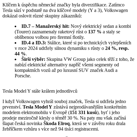
Klíčem k úspěchu německé značky byla diverzifikace. Zatímco
Tesla sází v podstatě na dva klíčové modely (Y a 3), Volkswagen
dokázal oslovit různé skupiny zákazníků:
ID.7 – Manažerský hit:
Nový elektrický sedan a kombi
(Tourer) zaznamenaly raketový růst o
137 %
a staly se
oblíbenou volbou pro firemní flotily.
ID.4 a ID.3:
Stálice, které si po technických vylepšeních
v roce 2024 udržely silnou dynamiku s růsty o
24 %, resp.
44 %
.
Širší výběr:
Skupina VW Group jako celek těží z toho, že
nabízí elektrické alternativy napříč všemi segmenty od
kompaktních vozů až po luxusní SUV značek Audi a
Porsche.
Tesla Model Y stále králem jednotlivců
I když Volkswagen vyhrál souboj značek, Tesla si udržela jedno
prvenství.
Tesla Model Y
zůstává nejprodávanějším konkrétním
modelem elektromobilu v Evropě (
151 331 kusů
), byť i jeho
prodeje meziročně klesly o téměř 30 %. Na paty mu však začíná
šlapat česká novinka
Škoda Elroq
, která se v závěru roku drala
žebříčkem vzhůru s více než 94 tisíci registracemi.