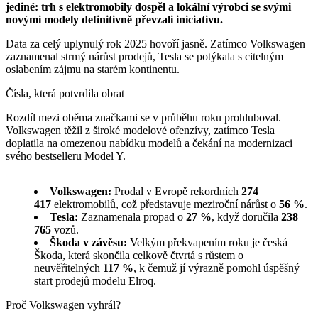
jediné: trh s elektromobily dospěl a lokální výrobci se svými
novými modely definitivně převzali iniciativu.
Data za celý uplynulý rok 2025 hovoří jasně. Zatímco Volkswagen
zaznamenal strmý nárůst prodejů, Tesla se potýkala s citelným
oslabením zájmu na starém kontinentu.
Čísla, která potvrdila obrat
Rozdíl mezi oběma značkami se v průběhu roku prohluboval.
Volkswagen těžil z široké modelové ofenzívy, zatímco Tesla
doplatila na omezenou nabídku modelů a čekání na modernizaci
svého bestselleru Model Y.
Volkswagen:
Prodal v Evropě rekordních
274
417
elektromobilů, což představuje meziroční nárůst o
56 %
.
Tesla:
Zaznamenala propad o
27 %
, když doručila
238
765
vozů.
Škoda v závěsu:
Velkým překvapením roku je česká
Škoda, která skončila celkově čtvrtá s růstem o
neuvěřitelných
117 %
, k čemuž jí výrazně pomohl úspěšný
start prodejů modelu Elroq.
Proč Volkswagen vyhrál?