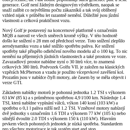
generace. Golf není žádným designovým výstřelkem, naopak se
snaží zalíbit co největšímu počtu zákazníků a tak svůj oblíbený
vzhled nijak v průběhu let razantně nemění. Důležité jsou jízdní
vlastnosti a celková praktičnost vozu.
Nový Golf je postavený na koncernové platformě s označením
MQB a narostl ve všech směrech kromě výšky. V této hodnotě
došlo ke snížení o 28 mm od předchozí verze. Toto snížení zlepšilo
aerodynamiku vozu a také snížilo spotřebu paliva. Ke snížení
spotřeby také přispělo odlehčení nového modelu až o 100 kg. To nic
nemění na příjemných jízdních vlastnostech a také prostoru ve voze.
Zavazadlový prostor nabídne nyní o 30 litrů více, to znamená
celkových 380 litrů. Podvozek Golfu VII. je založen na klasických
vzpěrách McPherson a vzadu je použito víceprvkové zavěšení kol.
Prozatím jsou v nabídce čtyři motory, ale časem by se měla objevit i
verze GTI.
Základem nabídky motorů je pohonná jednotka 1.2 TSI s výkonem
63 kW (85 k) a s průměrnou spotřebou 4,9 l/100 km. Následuje 1.4
TSI, která nabídne vypínání válců, výkon 140 koní (103 kW) a
spotřebu o 0,1 l paliva nižší než 1.2 TSI. Vznětové motory nabízejí
dvě jednotky s označením 1.6 TDI a výkonem 77 kW (105 k) nebo
silnější dvoulitr 2.0 TDI s výkonem 150 k (110 kW). Hlavním
prvkem všech pohonných jednotek je nízká spotřeba. Standardem
pro všechny motorizace je tak systém start and stop.