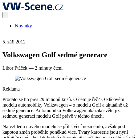
Novinky
—
5. září 2012
Volkswagen Golf sedmé generace
Libor Ptáček
—
2 minuty čtení
Reklama
Prodalo se ho přes 29 milionů kusů. O čem je řeč? O klíčovém
modelu automobilky Volkswagen – o modelu Golf a aktuálně už
sedmé generace. Automobilka Volkswagen ukázala světu již
sedmou generaci modelu Golf právě v těchto dnech.
Na vzhledu nového modelu se příliš věcí nezměnilo, avšak pod
kapotou změn proběhlo poněkud více. Tvary karoserie jsou nyní
ostřeji řezané, ale i tak hodně připomínají starší generace páté a šesté