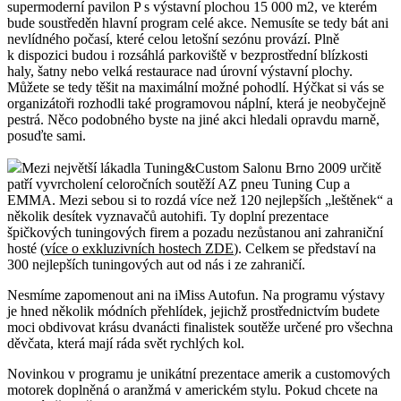
supermoderní pavilon P s výstavní plochou 15 000 m2, ve kterém
bude soustředěn hlavní program celé akce. Nemusíte se tedy bát ani
nevlídného počasí, které celou letošní sezónu provází. Plně
k dispozici budou i rozsáhlá parkoviště v bezprostřední blízkosti
haly, šatny nebo velká restaurace nad úrovní výstavní plochy.
Můžete se tedy těšit na maximální možné pohodlí. Hýčkat si vás se
organizátoři rozhodli také programovou náplní, která je neobyčejně
pestrá. Něco podobného byste na jiné akci hledali opravdu marně,
posuďte sami.
Mezi největší lákadla Tuning&Custom Salonu Brno 2009 určitě
patří vyvrcholení celoročních soutěží AZ pneu Tuning Cup a
EMMA. Mezi sebou si to rozdá více než 120 nejlepších „leštěnek“ a
několik desítek vyznavačů autohifi. Ty doplní prezentace
špičkových tuningových firem a pozadu nezůstanou ani zahraniční
hosté (
více o exkluzivních hostech ZDE
). Celkem se představí na
300 nejlepších tuningových aut od nás i ze zahraničí.
Nesmíme zapomenout ani na iMiss Autofun. Na programu výstavy
je hned několik módních přehlídek, jejichž prostřednictvím budete
moci obdivovat krásu dvanácti finalistek soutěže určené pro všechna
děvčata, která mají ráda svět rychlých kol.
Novinkou v programu je unikátní prezentace amerik a customových
motorek doplněná o aranžmá v americkém stylu. Pokud chcete na