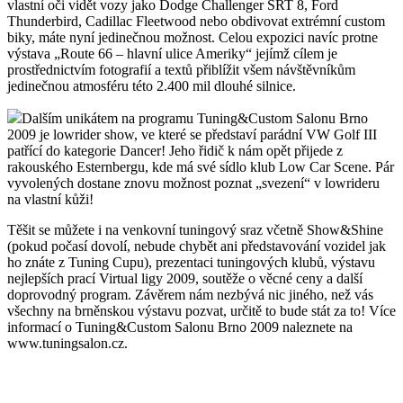
vlastní oči vidět vozy jako Dodge Challenger SRT 8, Ford
Thunderbird, Cadillac Fleetwood nebo obdivovat extrémní custom
biky, máte nyní jedinečnou možnost. Celou expozici navíc protne
výstava „Route 66 – hlavní ulice Ameriky“ jejímž cílem je
prostřednictvím fotografií a textů přiblížit všem návštěvníkům
jedinečnou atmosféru této 2.400 mil dlouhé silnice.
Dalším unikátem na programu Tuning&Custom Salonu Brno
2009 je lowrider show, ve které se představí parádní VW Golf III
patřící do kategorie Dancer! Jeho řidič k nám opět přijede z
rakouského Esternbergu, kde má své sídlo klub Low Car Scene. Pár
vyvolených dostane znovu možnost poznat „svezení“ v lowrideru
na vlastní kůži!
Těšit se můžete i na venkovní tuningový sraz včetně Show&Shine
(pokud počasí dovolí, nebude chybět ani představování vozidel jak
ho znáte z Tuning Cupu), prezentaci tuningových klubů, výstavu
nejlepších prací Virtual ligy 2009, soutěže o věcné ceny a další
doprovodný program. Závěrem nám nezbývá nic jiného, než vás
všechny na brněnskou výstavu pozvat, určitě to bude stát za to! Více
informací o Tuning&Custom Salonu Brno 2009 naleznete na
www.tuningsalon.cz.