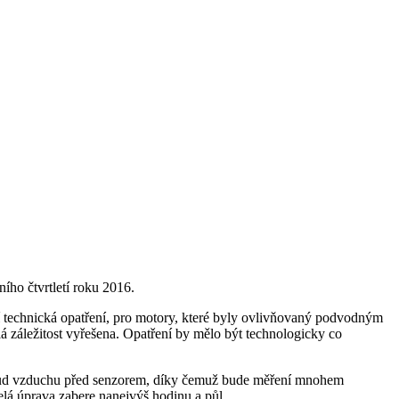
ího čtvrtletí roku 2016.
 technická opatření, pro motory, které byly ovlivňovaný podvodným
 záležitost vyřešena. Opatření by mělo být technologicky co
proud vzduchu před senzorem, díky čemuž bude měření mnohem
elá úprava zabere nanejvýš hodinu a půl.