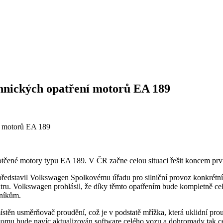
chnických opatření motorů EA 189
tčené motory typu EA 189. V ČR začne celou situaci řešit koncem prvn
představil Volkswagen Spolkovému úřadu pro silniční provoz konkrétní
ru. Volkswagen prohlásil, že díky těmto opatřením bude kompletně celá
zníkům.
místěn usměrňovač proudění, což je v podstatě mřížka, která uklidní 
K tomu bude navíc aktualizován software celého vozu a dohromady tak c