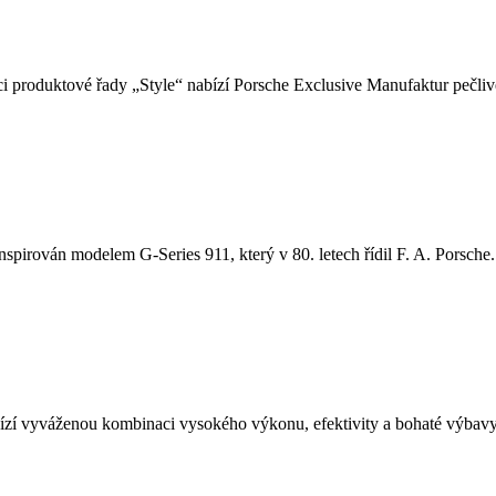
i produktové řady „Style“ nabízí Porsche Exclusive Manufaktur pečlivě
nspirován modelem G-Series 911, který v 80. letech řídil F. A. Porsche. 
í vyváženou kombinaci vysokého výkonu, efektivity a bohaté výbavy.