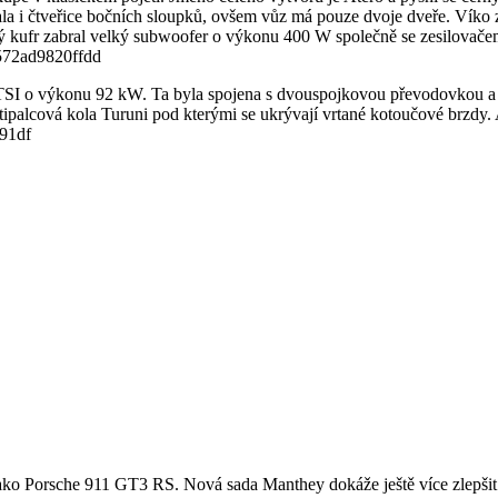
ala i čtveřice bočních sloupků, ovšem vůz má pouze dvoje dveře. Ví
elý kufr zabral velký subwoofer o výkonu 400 W společně se zesilovač
TSI o výkonu 92 kW. Ta byla spojena s dvouspojkovou převodovkou a ce
ipalcová kola Turuni pod kterými se ukrývají vrtané kotoučové brzdy.
u, jako Porsche 911 GT3 RS. Nová sada Manthey dokáže ještě více zlepšit