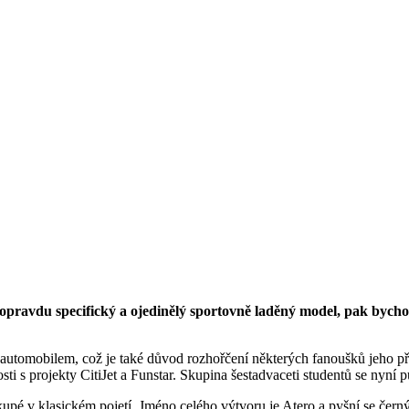
 opravdu specifický a ojedinělý sportovně laděný model, pak bycho
tomobilem, což je také důvod rozhořčení některých fanoušků jeho pře
nosti s projekty CitiJet a Funstar. Skupina šestadvaceti studentů se nyní
kupé v klasickém pojetí. Jméno celého výtvoru je Atero a pyšní se čern