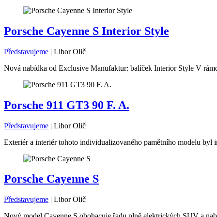
Porsche Cayenne S Interior Style
Představujeme
|
Libor Olič
Nová nabídka od Exclusive Manufaktur: balíček Interior Style V rámc
Porsche 911 GT3 90 F. A.
Představujeme
|
Libor Olič
Exteriér a interiér tohoto individualizovaného pamětního modelu byl i
Porsche Cayenne S
Představujeme
|
Libor Olič
Nový model Cayenne S obohacuje řadu plně elektrických SUV a nabíz