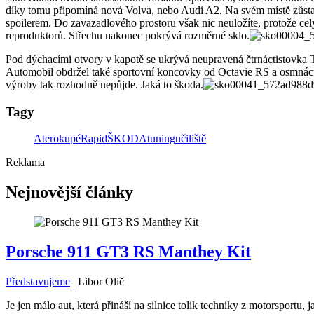
díky tomu připomíná nová Volva, nebo Audi A2. Na svém místě zůst
spoilerem. Do zavazadlového prostoru však nic neuložíte, protože c
reproduktorů. Střechu nakonec pokrývá rozměrné sklo.
Pod dýchacími otvory v kapotě se ukrývá neupravená čtrnáctistovka 
Automobil obdržel také sportovní koncovky od Octavie RS a osmnáct
výroby tak rozhodně nepůjde. Jaká to škoda.
Tagy
Atero
kupé
Rapid
ŠKODA
tuning
učiliště
Reklama
Nejnovější články
Porsche 911 GT3 RS Manthey Kit
Představujeme
|
Libor Olič
Je jen málo aut, která přináší na silnice tolik techniky z motorsport