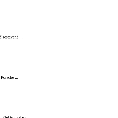
 sestavené ...
Porsche ...
 Elektromotory ...