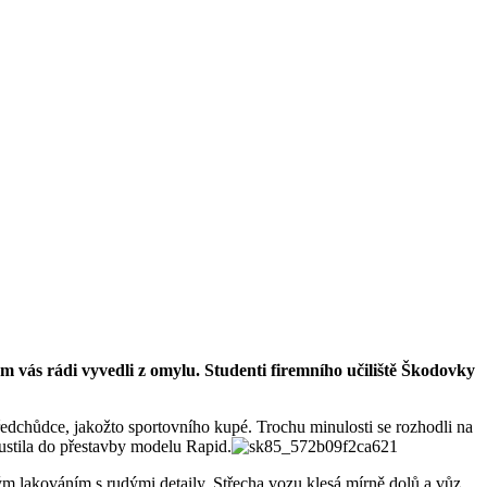
m vás rádi vyvedli z omylu. Studenti firemního učiliště Škodovky
dchůdce, jakožto sportovního kupé. Trochu minulosti se rozhodli na
 pustila do přestavby modelu Rapid.
ým lakováním s rudými detaily. Střecha vozu klesá mírně dolů a vůz