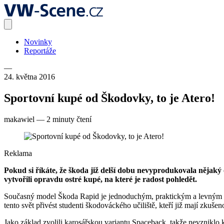
Novinky
Reportáže
—
24. května 2016
Sportovní kupé od Škodovky, to je Atero!
makawiel
—
2 minuty čtení
Reklama
Pokud si říkáte, že škoda již delší dobu nevyprodukovala nějaký
vytvořili opravdu ostré kupé, na které je radost pohledět.
Současný model Škoda Rapid je jednoduchým, praktickým a levným au
tento svět přivést studenti škodováckého učiliště, kteří již mají zkuše
Jako základ zvolili karosářskou variantu Spaceback, takže nevzniklo 