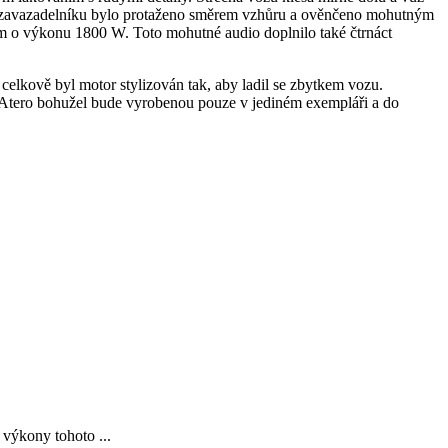
ko zavazadelníku bylo protaženo směrem vzhůru a ověnčeno mohutným
em o výkonu 1800 W. Toto mohutné audio doplnilo také čtrnáct
lkově byl motor stylizován tak, aby ladil se zbytkem vozu.
 Atero bohužel bude vyrobenou pouze v jediném exempláři a do
 výkony tohoto ...