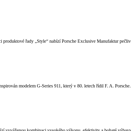
i produktové řady „Style“ nabízí Porsche Exclusive Manufaktur pečlivě
nspirován modelem G-Series 911, který v 80. letech řídil F. A. Porsche. 
í vyváženou kombinaci vysokého výkonu, efektivity a bohaté výbavy.