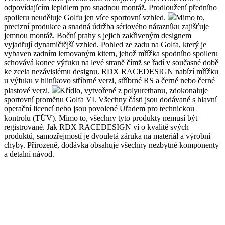
odpovídajícím lepidlem pro snadnou montáž. Prodloužení předního
spoileru neuděluje Golfu jen více sportovní vzhled.
Mimo to,
precizní produkce a snadná údržba sériového nárazníku zajišťuje
jemnou montáž. Boční prahy s jejich zakřiveným designem
vyjadřují dynamičtější vzhled. Pohled ze zadu na Golfa, který je
vybaven zadním lemovaným kitem, jehož mřížka spodního spoileru
schovává konec výfuku na levé straně čímž se řadí v současné době
ke zcela nezávislému designu. RDX RACEDESIGN nabízí mřížku
u výfuku v hliníkovo stříbrné verzi, stříbrné RS a černé nebo černé
plastové verzi.
Křídlo, vytvořené z polyurethanu, zdokonaluje
sportovní proměnu Golfa VI. Všechny části jsou dodávané s hlavní
operační licencí nebo jsou povolené Úřadem pro technickou
kontrolu (TÜV). Mimo to, všechny tyto produkty nemusí být
registrované. Jak RDX RACEDESIGN ví o kvalitě svých
produktů, samozřejmostí je dvouletá záruka na materiál a výrobní
chyby. Přirozeně, dodávka obsahuje všechny nezbytné komponenty
a detalní návod.