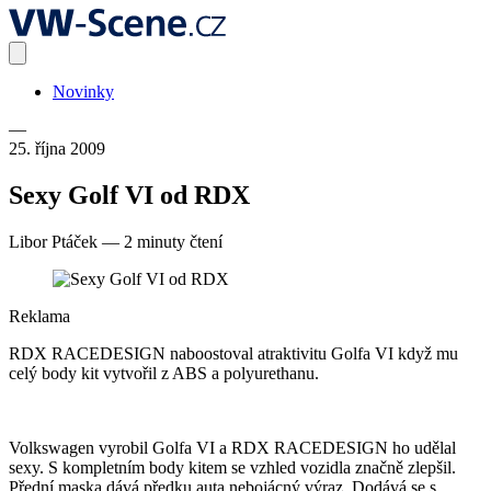
Novinky
—
25. října 2009
Sexy Golf VI od RDX
Libor Ptáček
—
2 minuty čtení
Reklama
RDX RACEDESIGN naboostoval atraktivitu Golfa VI když mu
celý body kit vytvořil z ABS a polyurethanu.
Volkswagen vyrobil Golfa VI a RDX RACEDESIGN ho udělal
sexy. S kompletním body kitem se vzhled vozidla značně zlepšil.
Přední maska dává předku auta nebojácný výraz. Dodává se s