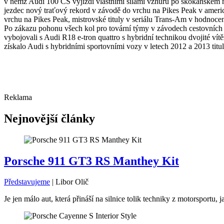
v němž Audi 100 CS vyjíždí vlastními silami vzhůru po skokanském mů
jezdec nový traťový rekord v závodě do vrchu na Pikes Peak v americké
vrchu na Pikes Peak, mistrovské tituly v seriálu Trans-Am v hodnoce
Po zákazu pohonu všech kol pro tovární týmy v závodech cestovních v
vybojovali s Audi R18 e-tron quattro s hybridní technikou dvojité v
získalo Audi s hybridními sportovními vozy v letech 2012 a 2013 titu
Reklama
Nejnovější články
Porsche 911 GT3 RS Manthey Kit
Představujeme
|
Libor Olič
Je jen málo aut, která přináší na silnice tolik techniky z motorsport