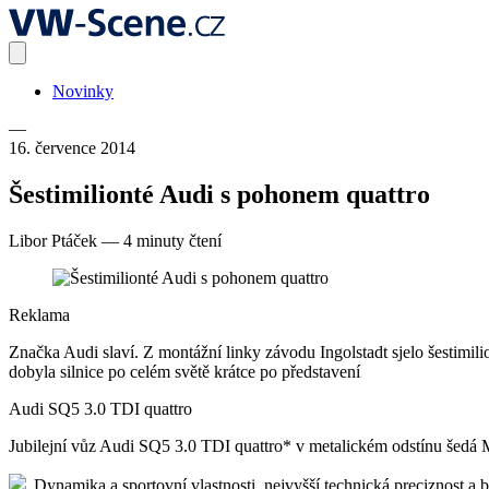
Novinky
—
16. července 2014
Šestimilionté Audi s pohonem quattro
Libor Ptáček
—
4 minuty čtení
Reklama
Značka Audi slaví. Z montážní linky závodu Ingolstadt sjelo šestimil
dobyla silnice po celém světě krátce po představení
Audi SQ5 3.0 TDI quattro
Jubilejní vůz Audi SQ5 3.0 TDI quattro* v metalickém odstínu šedá
„Dynamika a sportovní vlastnosti, nejvyšší technická preciznost a b