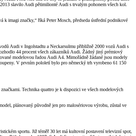
013 slavilo Audi pětimilionté Audi s trvalým pohonem všech kol.
á k imagi značky,“ říká Peter Mosch, předseda ústřední podnikové
vodů Audi v Ingolstadtu a Neckarsulmu přibližně 2000 vozů Audi s
rozhodlo 44 procent všech zákazníků Audi. Žádný jiný prémiový
edované modelovou řadou Audi A4. Mimořádně žádané jsou modely
upeny. V prvním pololetí bylo pro německý trh vyrobeno 61 150
 značkami. Technika quattro je k dispozici ve všech modelových
model, plánovaný původně jen pro malosériovou výrobu, zůstal ve
tickém sportu. Již téměř 30 let má kultovní postavení televizní spot,