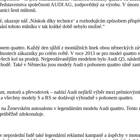
představenstva společnosti AUDI AG, zodpovědný za výrobu. V únoru 2
nici šesti milionů.
 ukazuje náš ‚Náskok díky technice‘ a rozhodujícím způsobem přispív
nání tohoto milníku v tak krátké době nebylo možné.“
nem quattro. Každý den sjíždí z montážních linek obou německých zá
nostech zákazníky po celém světě. V roce 2013 se pro model quattro 
všech kol na prodeji. Nejprodávanějším modelem bylo Audi Q5, násl
odě. Také v Německu jsou modely Audi s pohonem quattro silně zasto
ant, motorů a převodovek – nabízí Audi nejširší výběr mezi prémiovými
 a všechny modely S a RS se dodávají výhradně s pohonem quattro.
0 na Ženevském autosalonu v legendárním modelu Audi quattro. Tento 
průběžně zdokonaluje.
v neposlední řadě také legendární reklamní kampaně a úspěchy v motoris