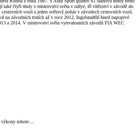
era Röhrla z roku 1987. S Audi Sport quattro S1 stanovil tehdy tento
 čtyři tituly v mistrovství světa v rallye, tři vítězství v závodě do
ch cestovních vozů a jeden světový pohár v závodech cestovních vozů.
 na závodních tratích až v roce 2012. Ingolstadtští hned napoprvé
 2013 a 2014. V mistrovství světa vytrvalostních závodů FIA WEC
 výkony tohoto ...