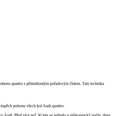
yrobeno quattro s pětimiliontým pořadovým číslem. Tato technika
 úspěch pohonu všech kol Audi quattro.
čky Audi. Před více než 30 lety se jednalo o průkopnický počin, dnes