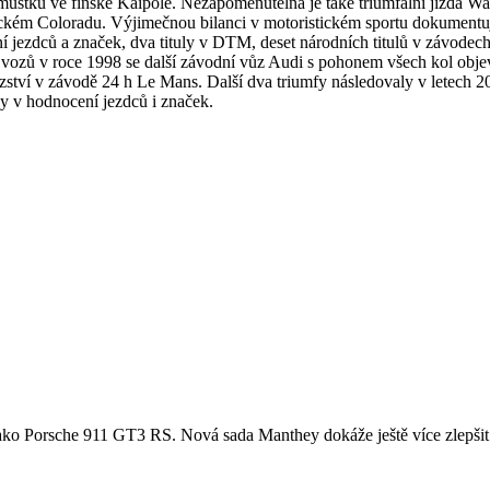
stku ve finské Kaipole. Nezapomenutelná je také triumfální jízda Walt
m Coloradu. Výjimečnou bilanci v motoristickém sportu dokumentují také
ní jezdců a značek, dva tituly v DTM, deset národních titulů v závode
ozů v roce 1998 se další závodní vůz Audi s pohonem všech kol objevil
ítězství v závodě 24 h Le Mans. Další dva triumfy následovaly v letech
ly v hodnocení jezdců i značek.
u, jako Porsche 911 GT3 RS. Nová sada Manthey dokáže ještě více zlepšit