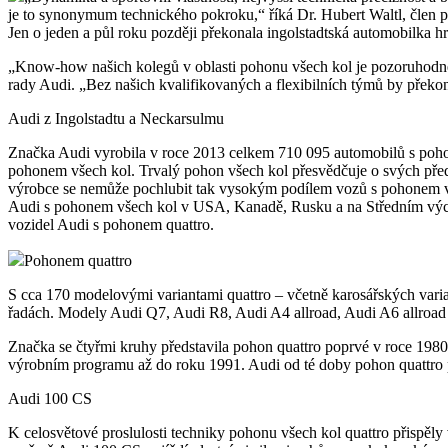
je to synonymum technického pokroku,“ říká Dr. Hubert Waltl, člen 
Jen o jeden a půl roku později překonala ingolstadtská automobilka hra
„Know-how našich kolegů v oblasti pohonu všech kol je pozoruhodné,
rady Audi. „Bez našich kvalifikovaných a flexibilních týmů by překo
Audi z Ingolstadtu a Neckarsulmu
Značka Audi vyrobila v roce 2013 celkem 710 095 automobilů s poho
pohonem všech kol. Trvalý pohon všech kol přesvědčuje o svých před
výrobce se nemůže pochlubit tak vysokým podílem vozů s pohonem 
Audi s pohonem všech kol v USA, Kanadě, Rusku a na Středním vých
vozidel Audi s pohonem quattro.
Pohonem quattro
S cca 170 modelovými variantami quattro – včetně karosářských vari
řadách. Modely Audi Q7, Audi R8, Audi A4 allroad, Audi A6 allroad
Značka se čtyřmi kruhy představila pohon quattro poprvé v roce 198
výrobním programu až do roku 1991. Audi od té doby pohon quattro 
Audi 100 CS
K celosvětové proslulosti techniky pohonu všech kol quattro přispěly 