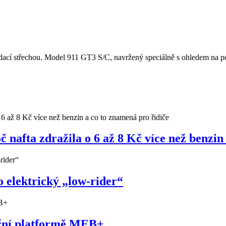
cí střechou. Model 911 GT3 S/C, navržený speciálně s ohledem na potě
nafta zdražila o 6 až 8 Kč více než benzin
 elektrický „low-rider“
uční platformě MEB+