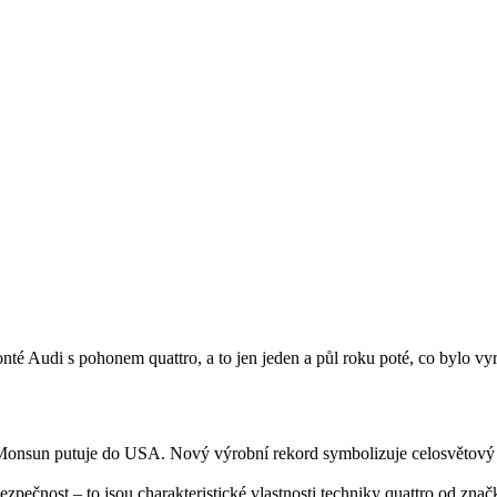
ionté Audi s pohonem quattro, a to jen jeden a půl roku poté, co bylo v
 Monsun putuje do USA. Nový výrobní rekord symbolizuje celosvětový
ezpečnost – to jsou charakteristické vlastnosti techniky quattro od zna