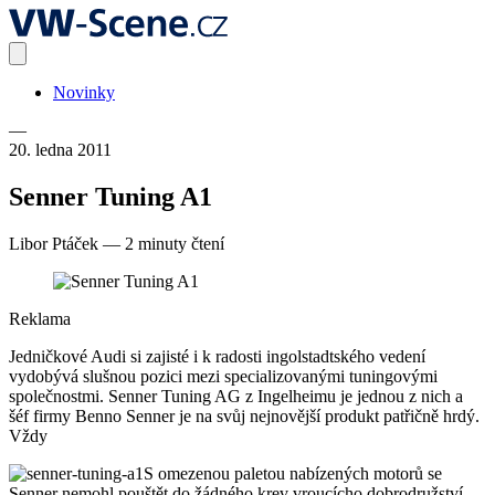
Novinky
—
20. ledna 2011
Senner Tuning A1
Libor Ptáček
—
2 minuty čtení
Reklama
Jedničkové Audi si zajisté i k radosti ingolstadtského vedení
vydobývá slušnou pozici mezi specializovanými tuningovými
společnostmi. Senner Tuning AG z Ingelheimu je jednou z nich a
šéf firmy Benno Senner je na svůj nejnovější produkt patřičně hrdý.
Vždy
S omezenou paletou nabízených motorů se
Senner nemohl pouštět do žádného krev vroucícho dobrodružství,