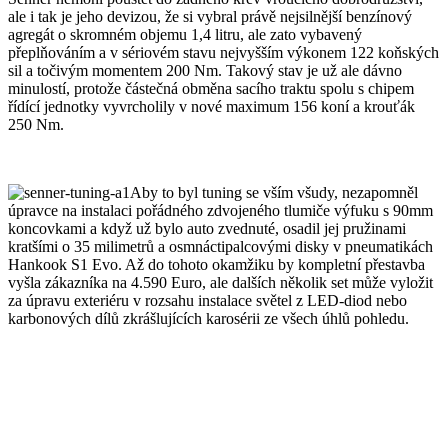
ale i tak je jeho devizou, že si vybral právě nejsilnější benzínový
agregát o skromném objemu 1,4 litru, ale zato vybavený
přeplňováním a v sériovém stavu nejvyšším výkonem 122 koňských
sil a točivým momentem 200 Nm. Takový stav je už ale dávno
minulostí, protože částečná obměna sacího traktu spolu s chipem
řídící jednotky vyvrcholily v nové maximum 156 koní a krouťák
250 Nm.
Aby to byl tuning se vším všudy, nezapomněl
úpravce na instalaci pořádného zdvojeného tlumiče výfuku s 90mm
koncovkami a když už bylo auto zvednuté, osadil jej pružinami
kratšími o 35 milimetrů a osmnáctipalcovými disky v pneumatikách
Hankook S1 Evo. Až do tohoto okamžiku by kompletní přestavba
vyšla zákazníka na 4.590 Euro, ale dalších několik set může vyložit
za úpravu exteriéru v rozsahu instalace světel z LED-diod nebo
karbonových dílů zkrášlujících karosérii ze všech úhlů pohledu.