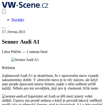
Novinky
—
17. června 2011
Senner Audi A1
Libor Ptáček
—
1 minuta čtení
Reklama
Zajímavostí Audi A1 je skutečnost, že v upraveném stavu vypadá
sakramentsky dobře. V sériovém stavu je to věc názoru, ale když
auto projde úpravami tunera Senner, najde v něm zalíbení určitě
každý. Někdo pro ten zevnějšek, jiný pro ty vlastnosti 165k moto
Supermini od Audi se těší mezi tunery velké
oblibě. Úpravy mu prostě sednou a když je provádí takový ostřílený
profík jako je německý Senner, platí to dvojnásob. A1 v jeho podání