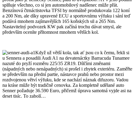
splňuje všechno, co si jen automobilový nadšenec může přát.
Benzínová čtrnáctistovka TFSI by normálně produkovala 122 koní
a 200 Nm, ale díky upravené ECU a sportovnímu výfuku i sání teď
podává mnohem zajímavějších 165 koňských sil a 265 Nm.
Nastavitelný podvozek KW pak začíná trochu dávat smysl, ale
především oceníte přítomnost mnohem větších kol.
Když už větší kola, tak ať jsou co k čemu, řekli si
u Sennera a posadili Audi A1 na devatenáctky Barracuda Tunamee
nazuté do pryží rozměru 225/35 ZR19. Dílčími změnami
(nápadných nebo nenápadných) si prošel i zbytek exteriéru. Zaměřte
se především na přední partie, nástavce prahů nebo prostor mezi
rozdvojenou větví výfuku, kde se nachází náznak difuzoru. Vadou
na kráse může být tradičně cenovka. Za kompletně udělané auto
Senner požaduje 36.590 Euro, přičemž úprava samotná vyjde asi na
deset tisíc. To zabolí…