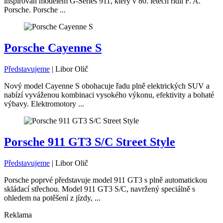
inspirován modelem G-Series 911, který v 80. letech řídil F. A.
Porsche. Porsche ...
Porsche Cayenne S
Představujeme
|
Libor Olič
Nový model Cayenne S obohacuje řadu plně elektrických SUV a
nabízí vyváženou kombinaci vysokého výkonu, efektivity a bohaté
výbavy. Elektromotory ...
Porsche 911 GT3 S/C Street Style
Představujeme
|
Libor Olič
Porsche poprvé představuje model 911 GT3 s plně automatickou
skládací střechou. Model 911 GT3 S/C, navržený speciálně s
ohledem na potěšení z jízdy, ...
Reklama