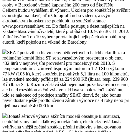
osoby v Barceloně včetně kapesného 200 euro od ŠkoFINu.
Celkem budou vyhlášeni tři výherci. Úkolem pro soutěžící je zvěčnit
svou stojku na hlavě, ať už fotografií nebo videem, a svým
akrobatickým kouskem se pochlubit na soutěžní stránce
www.postavsenahlavu.cz
. Do finále postupuje deset nejlepších na
základě hlasování uživatelů, které probíhá od 10. 9. do 30. 11. 2012.
Z finálového Top 10 vybere porota trojici nejlepších akrobatů, resp.
autorů, kteří pojedou na víkend do Barcelony.
SEAT postavil na hlavu ceny pětidveřového hatchbacku Ibiza a
rodinného kombi Ibiza ST se zavazadlovým prostorem o objemu
432 litrů v nejnovějším provedení pro modelový rok 2013. S
temperamentním a zároveň úsporným motorem 1.2 TSI o výkonu
77 kW (105 k), který spotřebuje pouhých 5,1 litru na 100 kilometrů,
lze uvedené modely pořídit již za 224 900 Kč (Ibiza), resp. 239 900
Kč (Ibiza ST). Rozum zůstává stát nejen nad požadovanými cenami,
ale i nad rozsáhlou akční výbavou. Hlava se pak zatočí každému,
kdo se nakonec od prodejce značky SEAT dozví, že jako bonus
navíc dostane ještě prodlouženou záruku výrobce na 4 roky nebo při
ujetí maximálně 40 000 km.
Bohatá sériová výbava akčních modelů obsahuje klimatizaci,
centrální zamykání s dálkovým ovládáním, elektricky ovládaná a
vyhřívaná vnější zpětná zrcátka, přední mlhovky s integrovanou