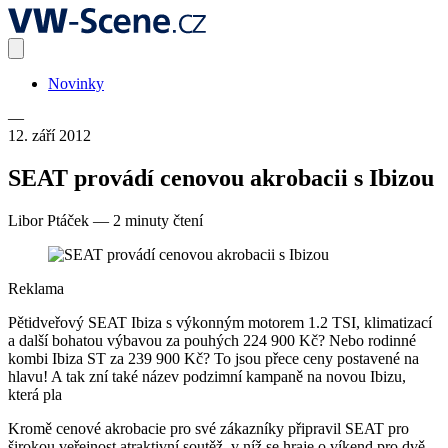
Novinky
—
12. září 2012
SEAT provádí cenovou akrobacii s Ibizou
Libor Ptáček
—
2 minuty čtení
Reklama
Pětidveřový SEAT Ibiza s výkonným motorem 1.2 TSI, klimatizací
a další bohatou výbavou za pouhých 224 900 Kč? Nebo rodinné
kombi Ibiza ST za 239 900 Kč? To jsou přece ceny postavené na
hlavu! A tak zní také název podzimní kampaně na novou Ibizu,
která pla
Kromě cenové akrobacie pro své zákazníky připravil SEAT pro
širokou veřejnost atraktivní soutěž, v níž se hraje o víkend pro dvě