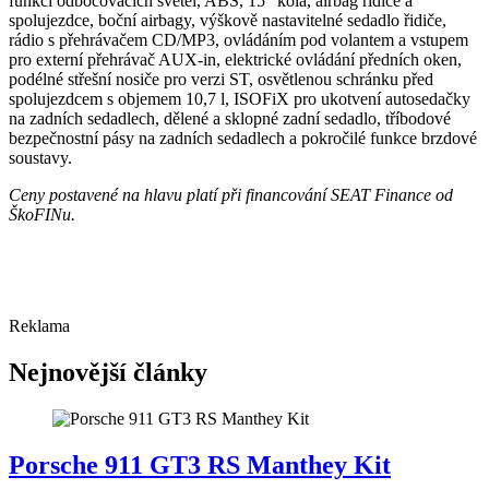
funkcí odbočovacích světel, ABS, 15″ kola, airbag řidiče a
spolujezdce, boční airbagy, výškově nastavitelné sedadlo řidiče,
rádio s přehrávačem CD/MP3, ovládáním pod volantem a vstupem
pro externí přehrávač AUX-in, elektrické ovládání předních oken,
podélné střešní nosiče pro verzi ST, osvětlenou schránku před
spolujezdcem s objemem 10,7 l, ISOFiX pro ukotvení autosedačky
na zadních sedadlech, dělené a sklopné zadní sedadlo, tříbodové
bezpečnostní pásy na zadních sedadlech a pokročilé funkce brzdové
soustavy.
Ceny postavené na hlavu platí při financování SEAT Finance od
ŠkoFINu.
Reklama
Nejnovější články
Porsche 911 GT3 RS Manthey Kit