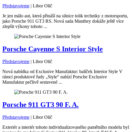
Představujeme
|
Libor Olič
Je jen málo aut, která přináší na silnice tolik techniky z motorsportu,
jako Porsche 911 GT3 RS. Nová sada Manthey dokáže ještě více
zlepšit výkony tohoto ...
Porsche Cayenne S Interior Style
Představujeme
|
Libor Olič
Nová nabídka od Exclusive Manufaktur: balíček Interior Style V
rámci produktové řady „Style“ nabízí Porsche Exclusive
Manufaktur pečlivě sestavené ...
Porsche 911 GT3 90 F. A.
Představujeme
|
Libor Olič
Exteriér a interiér tohoto individualizovaného pamětního modelu byl