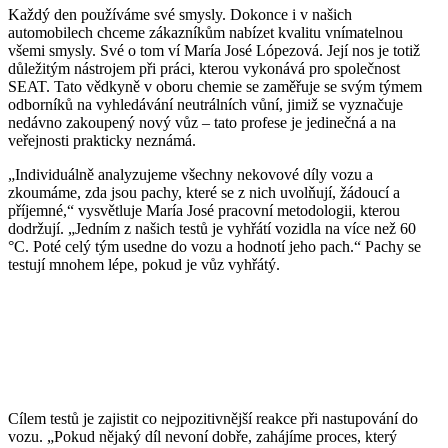
Každý den používáme své smysly. Dokonce i v našich
automobilech chceme zákazníkům nabízet kvalitu vnímatelnou
všemi smysly. Své o tom ví María José Lópezová. Její nos je totiž
důležitým nástrojem při práci, kterou vykonává pro společnost
SEAT. Tato vědkyně v oboru chemie se zaměřuje se svým týmem
odborníků na vyhledávání neutrálních vůní, jimiž se vyznačuje
nedávno zakoupený nový vůz – tato profese je jedinečná a na
veřejnosti prakticky neznámá.
„Individuálně analyzujeme všechny nekovové díly vozu a
zkoumáme, zda jsou pachy, které se z nich uvolňují, žádoucí a
příjemné,“ vysvětluje María José pracovní metodologii, kterou
dodržují. „Jedním z našich testů je vyhřátí vozidla na více než 60
°C. Poté celý tým usedne do vozu a hodnotí jeho pach.“ Pachy se
testují mnohem lépe, pokud je vůz vyhřátý.
Cílem testů je zajistit co nejpozitivnější reakce při nastupování do
vozu. „Pokud nějaký díl nevoní dobře, zahájíme proces, který