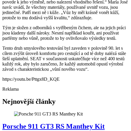
povede k jeho výměně, nebo nalezení vhodného řešení.“ María José
navíc uvádí, že všechny materiály, používané uvnitř vozu, jsou
jedinečné. Patří mezi ně i kůže. „Vůz by měl krásně vonět kůží,
protože to mu dodává vyšší kvalitu,“ zdůrazňuje.
Tým je složen z odborníků s vytříbeným čichem, ale na jejich práci
jsou kladeny další nároky. Nesmí například kouřit, ani používat
parfémy nebo vůně, protože to by ovlivňovalo výsledky testů.
Tento druh smyslového testování byl zaveden v polovině 90. let s
cílem zvýšit úroveň komfortu pro cestující a od té doby nalézá stále
širší uplatnění. SEAT v současnosti uskutečňuje více než 400 testů
každý rok, aby bylo zaručeno, že každý automobil opustí výrobní
závod s charakteristickou „vůní nového vozu“.
https://youtu.be/Pttgx8D_KQE
Reklama
Nejnovější články
Porsche 911 GT3 RS Manthey Kit