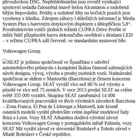
převodovkou DSG. Nepřehlédnutelná jsou rovněž vynikající
sportovní sedadla čalouněná tmavě šedou Alcantarou a ozdobená
bílým štepováním. Pedály a ozdobné lišty na bočních prazích jsou
vyrobeny z hliníku. Zdrojem zábavy i důležitých informací je Media
System Plus s barevným dotykovým displejem s úhlopříčkou 5,8“.
Prostřednictvím voliče jízdních režimů CUPRA Drive Profile si
může řidič přizpůsobit barvu dekoračního osvětlení s diodami LED
– v režimu CUPRA září červeně, ve standardním nastavení bíle.
Volkswagen Group
SEAT je jedinou společností ve Španělsku v odvětví
automobilového průmyslu s kompletní škálou činností zahrnujících
návrh designu, vývoj, výrobu a prodej osobních vozů. Nadnárodní
společnost se sídlem v Martorellu (Barcelona) je členem koncernu
Volkswagen Group. SEAT vyváží více než 80 % své výroby a
působí ve více než 75 zemích. V roce 2013 prodal SEAT na celém
světě 355 000 vozidel. Skupina SEAT zaměstnává 14 000
kvalifikovaných pracovníků ve třech výrobních závodech Barcelona
– Zona Franca, El Prat de Llobregat a Martorell, kde kromě
ostatních modelů vyrábí především velmi úspěšné modelové řady
Ibiza a Leon. Vozy SEAT Alhambra dodává výrobní závod
koncernu Volkswagen Group v portugalském městě Palmela, vozy
SEAT Mii vyrábí závod ve slovenské Bratislavě a Toledo závod v
Mladé Boleslavi v České republice.