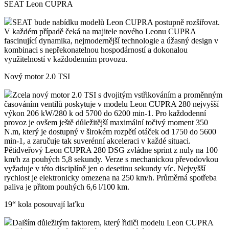
SEAT Leon CUPRA
SEAT bude nabídku modelů Leon CUPRA postupně rozšiřovat.
V každém případě čeká na majitele nového Leonu CUPRA
fascinující dynamika, nejmodernější technologie a úžasný design v
kombinaci s nepřekonatelnou hospodárností a dokonalou
využitelností v každodenním provozu.
Nový motor 2.0 TSI
Zcela nový motor 2.0 TSI s dvojitým vstřikováním a proměnným
časováním ventilů poskytuje v modelu Leon CUPRA 280 nejvyšší
výkon 206 kW/280 k od 5700 do 6200 min-1. Pro každodenní
provoz je ovšem ještě důležitější maximální točivý moment 350
N.m, který je dostupný v širokém rozpětí otáček od 1750 do 5600
min-1, a zaručuje tak suverénní akceleraci v každé situaci.
Pětidveřový Leon CUPRA 280 DSG zvládne sprint z nuly na 100
km/h za pouhých 5,8 sekundy. Verze s mechanickou převodovkou
vyžaduje v této disciplíně jen o desetinu sekundy víc. Nejvyšší
rychlost je elektronicky omezena na 250 km/h. Průměrná spotřeba
paliva je přitom pouhých 6,6 l/100 km.
19“ kola posouvají laťku
Dalším důležitým faktorem, který řidiči modelu Leon CUPRA