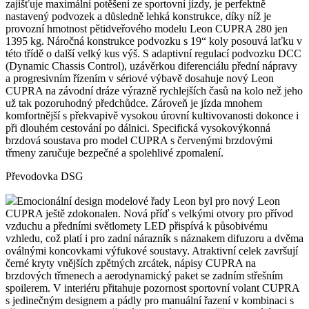
zajišťuje maximální potěšení ze sportovní jízdy, je perfektně
nastavený podvozek a důsledně lehká konstrukce, díky níž je
provozní hmotnost pětidveřového modelu Leon CUPRA 280 jen
1395 kg. Náročná konstrukce podvozku s 19“ koly posouvá laťku v
této třídě o další velký kus výš. S adaptivní regulací podvozku DCC
(Dynamic Chassis Control), uzávěrkou diferenciálu přední nápravy
a progresivním řízením v sériové výbavě dosahuje nový Leon
CUPRA na závodní dráze výrazně rychlejších časů na kolo než jeho
už tak pozoruhodný předchůdce. Zároveň je jízda mnohem
komfortnější s překvapivě vysokou úrovní kultivovanosti dokonce i
při dlouhém cestování po dálnici. Specifická vysokovýkonná
brzdová soustava pro model CUPRA s červenými brzdovými
třmeny zaručuje bezpečné a spolehlivé zpomalení.
Převodovka DSG
Emocionální design modelové řady Leon byl pro nový Leon
CUPRA ještě zdokonalen. Nová příď s velkými otvory pro přívod
vzduchu a předními světlomety LED přispívá k působivému
vzhledu, což platí i pro zadní nárazník s náznakem difuzoru a dvěma
oválnými koncovkami výfukové soustavy. Atraktivní celek završují
černé kryty vnějších zpětných zrcátek, nápisy CUPRA na
brzdových třmenech a aerodynamický paket se zadním střešním
spoilerem. V interiéru přitahuje pozornost sportovní volant CUPRA
s jedinečným designem a pádly pro manuální řazení v kombinaci s