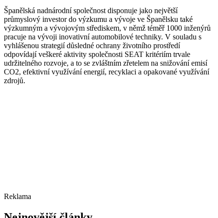
Španělská nadnárodní společnost disponuje jako největší
průmyslový investor do výzkumu a vývoje ve Španělsku také
výzkumným a vývojovým střediskem, v němž téměř 1000 inženýrů
pracuje na vývoji inovativní automobilové techniky. V souladu s
vyhlášenou strategií důsledné ochrany životního prostředí
odpovídají veškeré aktivity společnosti SEAT kritériím trvale
udržitelného rozvoje, a to se zvláštním zřetelem na snižování emisí
CO2, efektivní využívání energií, recyklaci a opakované využívání
zdrojů.
Reklama
Nejnovější články