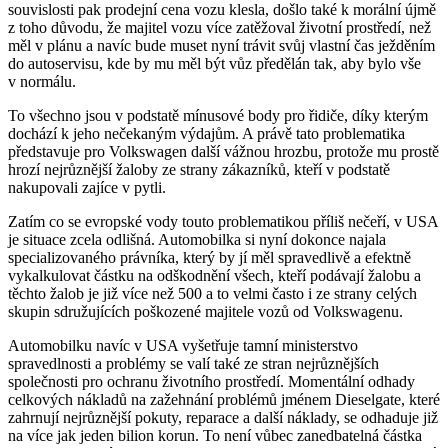
souvislosti pak prodejní cena vozu klesla, došlo také k morální újmě
z toho důvodu, že majitel vozu více zatěžoval životní prostředí, než
měl v plánu a navíc bude muset nyní trávit svůj vlastní čas ježděním
do autoservisu, kde by mu měl být vůz předělán tak, aby bylo vše
v normálu.
To všechno jsou v podstatě mínusové body pro řidiče, díky kterým
dochází k jeho nečekaným výdajům. A právě tato problematika
představuje pro Volkswagen další vážnou hrozbu, protože mu prostě
hrozí nejrůznější žaloby ze strany zákazníků, kteří v podstatě
nakupovali zajíce v pytli.
Zatím co se evropské vody touto problematikou příliš nečeří, v USA
je situace zcela odlišná. Automobilka si nyní dokonce najala
specializovaného právníka, který by jí měl spravedlivě a efektně
vykalkulovat částku na odškodnění všech, kteří podávají žalobu a
těchto žalob je již více než 500 a to velmi často i ze strany celých
skupin sdružujících poškozené majitele vozů od Volkswagenu.
Automobilku navíc v USA vyšetřuje tamní ministerstvo
spravedlnosti a problémy se valí také ze stran nejrůznějších
společnosti pro ochranu životního prostředí. Momentální odhady
celkových nákladů na zažehnání problémů jménem Dieselgate, které
zahrnují nejrůznější pokuty, reparace a další náklady, se odhaduje již
na více jak jeden bilion korun. To není vůbec zanedbatelná částka