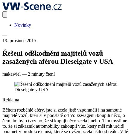
Novinky
—
19. prosince 2015
Řešení odškodnění majitelů vozů
zasažených aférou Dieselgate v USA
makawiel
—
2 minuty čtení
Reklama
Během rozběhlé aféry, jste si zcela jistě vzpomněli i na samotné
majitelé vozů, kteří si v podstatě od Volkswagenu koupili něco, o
čem jim bylo tvrzeno, že si kupují něco zcela jiného. Tím myslíme
to, že si zákazník automobilky zakoupil vůz, který měl mít určitě
parametry produkce emisí, které se ovšem zcela lišili od reálu. V té