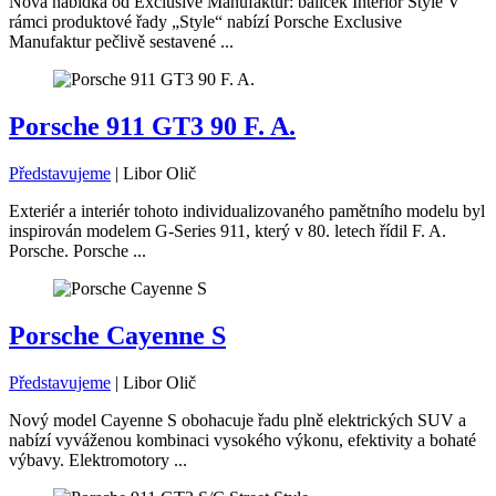
Nová nabídka od Exclusive Manufaktur: balíček Interior Style V
rámci produktové řady „Style“ nabízí Porsche Exclusive
Manufaktur pečlivě sestavené ...
Porsche 911 GT3 90 F. A.
Představujeme
|
Libor Olič
Exteriér a interiér tohoto individualizovaného pamětního modelu byl
inspirován modelem G-Series 911, který v 80. letech řídil F. A.
Porsche. Porsche ...
Porsche Cayenne S
Představujeme
|
Libor Olič
Nový model Cayenne S obohacuje řadu plně elektrických SUV a
nabízí vyváženou kombinaci vysokého výkonu, efektivity a bohaté
výbavy. Elektromotory ...