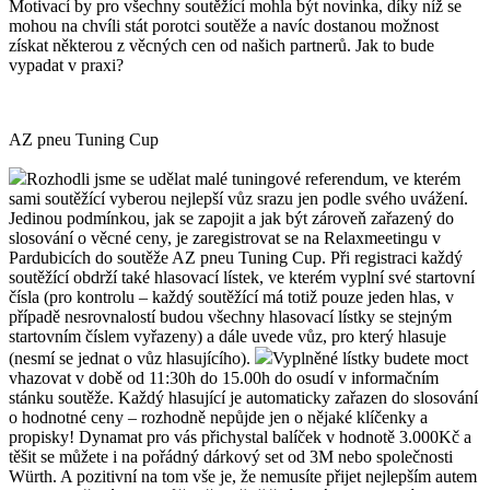
Motivací by pro všechny soutěžící mohla být novinka, díky níž se
mohou na chvíli stát porotci soutěže a navíc dostanou možnost
získat některou z věcných cen od našich partnerů. Jak to bude
vypadat v praxi?
AZ pneu Tuning Cup
Rozhodli jsme se udělat malé tuningové referendum, ve kterém
sami soutěžící vyberou nejlepší vůz srazu jen podle svého uvážení.
Jedinou podmínkou, jak se zapojit a jak být zároveň zařazený do
slosování o věcné ceny, je zaregistrovat se na Relaxmeetingu v
Pardubicích do soutěže AZ pneu Tuning Cup. Při registraci každý
soutěžící obdrží také hlasovací lístek, ve kterém vyplní své startovní
čísla (pro kontrolu – každý soutěžící má totiž pouze jeden hlas, v
případě nesrovnalostí budou všechny hlasovací lístky se stejným
startovním číslem vyřazeny) a dále uvede vůz, pro který hlasuje
(nesmí se jednat o vůz hlasujícího).
Vyplněné lístky budete moct
vhazovat v době od 11:30h do 15.00h do osudí v informačním
stánku soutěže. Každý hlasující je automaticky zařazen do slosování
o hodnotné ceny – rozhodně nepůjde jen o nějaké klíčenky a
propisky! Dynamat pro vás přichystal balíček v hodnotě 3.000Kč a
těšit se můžete i na pořádný dárkový set od 3M nebo společnosti
Würth. A pozitivní na tom vše je, že nemusíte přijet nejlepším autem