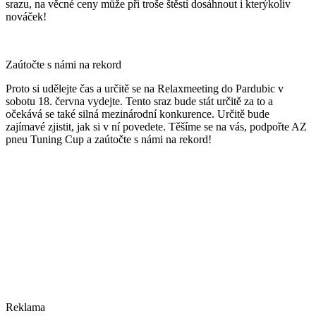
srazu, na věcné ceny může při troše štěstí dosáhnout i kterýkoliv
nováček!
Zaútočte s námi na rekord
Proto si udělejte čas a určitě se na Relaxmeeting do Pardubic v
sobotu 18. června vydejte. Tento sraz bude stát určitě za to a
očekává se také silná mezinárodní konkurence. Určitě bude
zajímavé zjistit, jak si v ní povedete. Těšíme se na vás, podpořte AZ
pneu Tuning Cup a zaútočte s námi na rekord!
Reklama