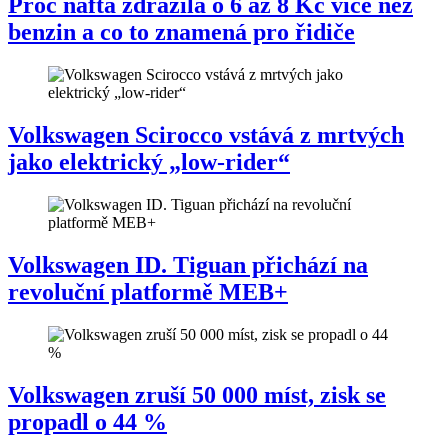
Proč nafta zdražila o 6 až 8 Kč více než
benzin a co to znamená pro řidiče
Volkswagen Scirocco vstává z mrtvých
jako elektrický „low-rider“
Volkswagen ID. Tiguan přichází na
revoluční platformě MEB+
Volkswagen zruší 50 000 míst, zisk se
propadl o 44 %