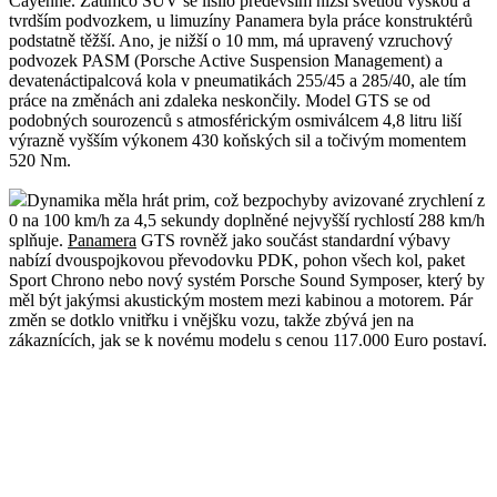
Cayenne. Zatímco SUV se lišilo především nižší světlou výškou a
tvrdším podvozkem, u limuzíny Panamera byla práce konstruktérů
podstatně těžší. Ano, je nižší o 10 mm, má upravený vzruchový
podvozek PASM (Porsche Active Suspension Management) a
devatenáctipalcová kola v pneumatikách 255/45 a 285/40, ale tím
práce na změnách ani zdaleka neskončily. Model GTS se od
podobných sourozenců s atmosférickým osmiválcem 4,8 litru liší
výrazně vyšším výkonem 430 koňských sil a točivým momentem
520 Nm.
Dynamika měla hrát prim, což bezpochyby avizované zrychlení z
0 na 100 km/h za 4,5 sekundy doplněné nejvyšší rychlostí 288 km/h
splňuje.
Panamera
GTS rovněž jako součást standardní výbavy
nabízí dvouspojkovou převodovku PDK, pohon všech kol, paket
Sport Chrono nebo nový systém Porsche Sound Symposer, který by
měl být jakýmsi akustickým mostem mezi kabinou a motorem. Pár
změn se dotklo vnitřku i vnějšku vozu, takže zbývá jen na
zákaznících, jak se k novému modelu s cenou 117.000 Euro postaví.