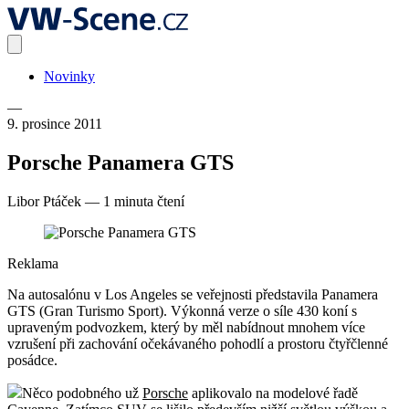
Novinky
—
9. prosince 2011
Porsche Panamera GTS
Libor Ptáček
—
1 minuta čtení
Reklama
Na autosalónu v Los Angeles se veřejnosti představila Panamera
GTS (Gran Turismo Sport). Výkonná verze o síle 430 koní s
upraveným podvozkem, který by měl nabídnout mnohem více
vzrušení při zachování očekávaného pohodlí a prostoru čtyřčlenné
posádce.
Něco podobného už
Porsche
aplikovalo na modelové řadě