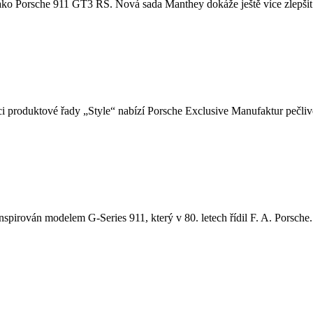
u, jako Porsche 911 GT3 RS. Nová sada Manthey dokáže ještě více zlepšit
i produktové řady „Style“ nabízí Porsche Exclusive Manufaktur pečlivě
nspirován modelem G-Series 911, který v 80. letech řídil F. A. Porsche. 