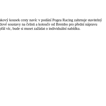
 Takový kousek cesty navíc v podání Pogea Racing zahrnuje stavitelný
vé soustavy na čelisti a kotouče od Brembo pro přední nápravu
ál víc, bude si muset zažádat o individuální nabídku.