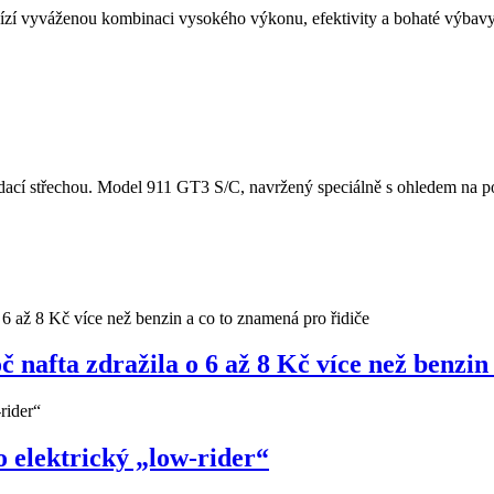
í vyváženou kombinaci vysokého výkonu, efektivity a bohaté výbavy.
cí střechou. Model 911 GT3 S/C, navržený speciálně s ohledem na potě
nafta zdražila o 6 až 8 Kč více než benzin
 elektrický „low-rider“