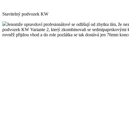
Stavitelný podvozek KW
Jenomže opravdoví profesionálové se odlišují od zbytku tím, že nez
podvozek KW Variante 2, který zkombinovali se sedmipaprskovými ko
rovněž přijdou vhod a do role pozlátka se tak dostává jen 76mm konco