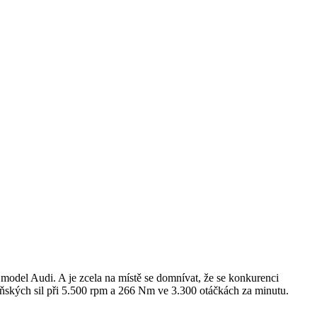
model Audi. A je zcela na místě se domnívat, že se konkurenci
koňských sil při 5.500 rpm a 266 Nm ve 3.300 otáčkách za minutu.