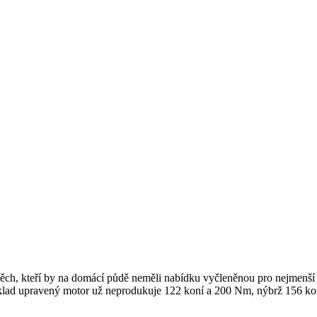
ěch, kteří by na domácí půdě neměli nabídku vyčleněnou pro nejmenší 
 například upravený motor už neprodukuje 122 koní a 200 Nm, nýbrž 156 