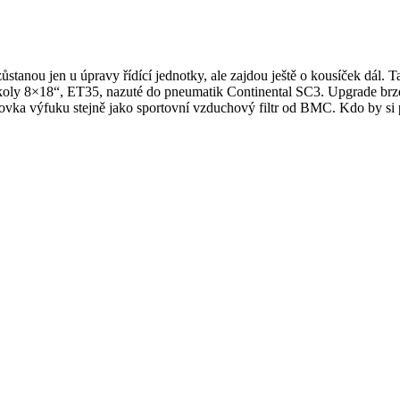
ůstanou jen u úpravy řídící jednotky, ale zajdou ještě o kousíček dál.
ly 8×18“, ET35, nazuté do pneumatik Continental SC3. Upgrade brzdo
vka výfuku stejně jako sportovní vzduchový filtr od BMC. Kdo by si př