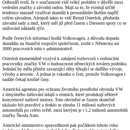
Odboráři tvrdí, že v současnosti vidí velký problém v důvěře mezi
vedením značky a závodní radou. Mají za to, že existují určité
tendence mazaně využívat skandál k personálním škrtům napříč
celým závodem. Alespoň takto to vidí Bernd Osterloh, předseda
závodní rady a muž, který měl již před časem s Diessem spory co se
snižování nákladů týče.
Podle čerstvých informací hodlá Volkswagen, z důvodu dopadu
skandálu na finanční rozpočet společnosti, zrušit v Německu asi
3000 pracovních míst v administrativě.
Osterloh momentálně vyzývá k zahájení rozhovorů s vedoucími
pracovníky značky VW o budoucnosti německých továren podniku.
Jednání by měla přinést zavazující sliby týkající se dalšího vývoje,
výroby a investic. A jednat je vskutku o čem, protože Volkswagen i
nadále čekají krušné časy.
Americká agentura pro ochranu životního prostřední obvinila VW
z úmyslného falšování údajů o emisích, které produkují některé
koncernové naftové motory. Toto obvinění se časem skutečně
ukázalo být pravdivé a dotklo se zhruba 11 milionů naftových
automobilů po celém světě, mezi kterými je i 1,2 milionů automobilů
značky Škoda Auto.
Americké ministerstvo spravedlnosti pak počátkem tohoto roku