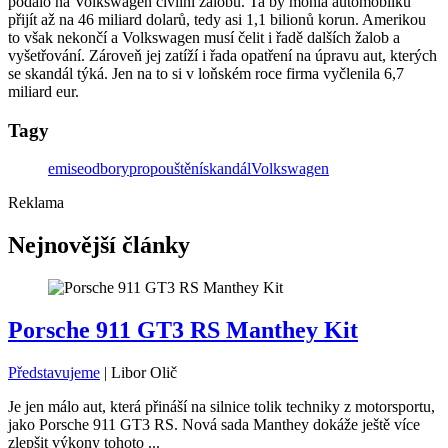
podalo na Volkswagen civilní žalobu. Ta by mohla automobilku
přijít až na 46 miliard dolarů, tedy asi 1,1 bilionů korun. Amerikou
to však nekončí a Volkswagen musí čelit i řadě dalších žalob a
vyšetřování. Zároveň jej zatíží i řada opatření na úpravu aut, kterých
se skandál týká. Jen na to si v loňském roce firma vyčlenila 6,7
miliard eur.
Tagy
emise
odbory
propouštění
skandál
Volkswagen
Reklama
Nejnovější články
Porsche 911 GT3 RS Manthey Kit
Představujeme
|
Libor Olič
Je jen málo aut, která přináší na silnice tolik techniky z motorsportu,
jako Porsche 911 GT3 RS. Nová sada Manthey dokáže ještě více
zlepšit výkony tohoto ...