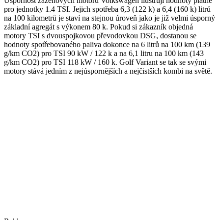
Úspornost zážehových motorů Volkswagen ilustrují hodnoty platné
pro jednotky 1.4 TSI. Jejich spotřeba 6,3 (122 k) a 6,4 (160 k) litrů
na 100 kilometrů je staví na stejnou úroveň jako je již velmi úsporný
základní agregát s výkonem 80 k. Pokud si zákazník objedná
motory TSI s dvouspojkovou převodovkou DSG, dostanou se
hodnoty spotřebovaného paliva dokonce na 6 litrů na 100 km (139
g/km CO2) pro TSI 90 kW / 122 k a na 6,1 litru na 100 km (143
g/km CO2) pro TSI 118 kW / 160 k. Golf Variant se tak se svými
motory stává jedním z nejúspornějších a nejčistších kombi na světě.