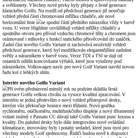
a světlomety. Všechny nové prvky byly přejaty z šesté generace
klasického Golfu. Na rozdíl od předchozí generace již neurčuje
vzhled přední části chromovaná mřížka chladiče, ale nové
horizontální linie
se spodní částí předního nárazníku vždy v barvě
vozu. U verze Highline ozvláštňují vzhled mřížky chladiče a
spodního otvoru pro přívod vzduchu chromové lišty a chromem jsou
orámované i mlhovky s funkcí statického přisvěcování do zatáček.
Zadní část nového Golfu Variant si zachovává nezávislý vzhled
předchozí generace, který byl modifikován elegantnějšími zadními
světly a nárazníkem v barvě vozu. Verze TDI a TSI se dají od
ostatních odlišit koncovkami výfuků, které jsou vytaženy pod
nárazníkem. Volkswagen navíc pro nový Golf Variant navrhl novou
řadu kol z lehkých slitin.
Interiér nového Golfu Variant
Při svém představení minulý rok na podzim sklidila šestá
generace Golfu velkou chválu za vysoce kvalitní zpracování. V
interiéru se jedná především o nový vzhled přístrojové desky,
kterým vůz překračuje hranice mezi třídami. Nová grafika
rychloměru, otáčkoměru, multifunkčního displeje a nový tříramenný
volant známý z Passatu CC dávají také Golfu Variant punc luxusu a
kvality. Do palubní desky bylo dále integrováno nové ovládání
klimatizace, inovovány byly i potahy sedadel, které jsou nyní pro
všechny modely Golf sjednoceny. Řidiči budou nově k dispozici