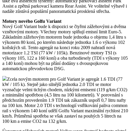
také dva asistenční systémy: automatický parkovací asistent Park
Assist a zpětná parkovací kamera Rear Assist. Ve volitelné výbavě i
nadále zůstává populární panoramatická prosklená střecha.
Motory nového Golfu Variant
Nový Golf Variant bude k dispozici se čtyřmi zážehovými a dvěma
vznětovými motory. Všechny motory splňují emisní limit Euro-5.
Základním zážehovým motorem bude jednotka o objemu 1,4 litru s
výkonem 80 koní, po kterém následuje jednotka 1.6 o výkonu 102
koňských sil. Tento agregát na konci roku 2009 nahradí nová
motorizace 1.2 TSI (77 kW / 105k). Benzinové motory TSI (s
výkony 105, 122 a 160 koní) a oba turbodiesely (TDI s výkony 105
a 140 koní) mohou být na přání dodány s dvouspojkovou
automatickou převodovkou DSG.
Zcela novým motorem pro Golf Variant je agregát 1.6 TDI (77
kW / 105 k). Stejně jako silnější jednotka 2.0 TDI se motor
vyznačuje velmi tichým chodem, nízkými emisemi (119 g/km CO2)
a minimální spotřebou (4,5 litru na 100 kilometrů). V porovnání s
předchozím provedením 1.9 TDI tak zákazník uspoří 0,7 litru nafty
na 100 km. Motor 2.0 TDI s technologií vstřikování paliva common
rail s výkonem 140 koní udělí Golfu Variant maximální rychlost 210
km/h. Průměrná spotřeba se však zastaví na pouhých 5 litrech na
100 km a emise CO2 na 132 g/km.