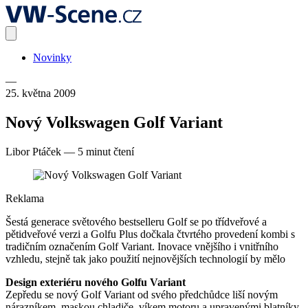
Novinky
—
25. května 2009
Nový Volkswagen Golf Variant
Libor Ptáček
—
5 minut čtení
Reklama
Šestá generace světového bestselleru Golf se po třídveřové a
pětidveřové verzi a Golfu Plus dočkala čtvrtého provedení kombi s
tradičním označením Golf Variant. Inovace vnějšího i vnitřního
vzhledu, stejně tak jako použití nejnovějších technologií by mělo
Design exteriéru nového Golfu Variant
Zepředu se nový Golf Variant od svého předchůdce liší novým
nárazníkem, maskou chladiče, víkem motoru a upravenými blatníky