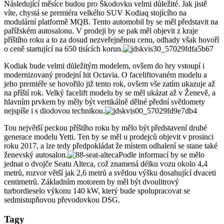
Následující měsíce budou pro Škodovku velmi důležité. Jak jistě
víte, chystá se premiéra velkého SUV Kodiaq stojícího na
modulární platformě MQB. Tento automobil by se měl představit na
pařížském autosalonu. V prodeji by se pak měl objevit z kraje
příštího roku a to za dosud nezveřejněnou cenu, odhady však hovoří
o ceně startující na 650 tisících korun.
Kodiak bude velmi důležitým modelem, ovšem do hry vstoupí i
modernizovaný prodejní hit Octavia. O faceliftovaném modelu a
jeho premiéře se hovořilo již tento rok, ovšem vše zatím ukazuje až
na příští rok. Velký facelift modelu by se měl ukázat až v Ženevě, a
hlavním prvkem by měly být vertikálně dělné přední světlomety
nejspíše i s diodovou technikou.
Tou největší peckou příštího roku by mělo být představení druhé
generace modelu Yetti. Ten by se měl u prodejců objevit v prosinci
roku 2017, a lze tedy předpokládat že místem odhalení se stane také
ženevský autosalon.
Podle informací by se mělo
jednat o dvojče Seatu Alteca, což znamená délku vozu okolo 4,4
metrů, rozvor větší jak 2,6 metrů a světlou výšku dosahující dvaceti
centimetrů. Základním motorem by měl být dvoulitrový
turbordieselo výkonu 140 kW, který bude spolupracovat se
sedmistupňovou převodovkou DSG.
Tagy