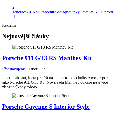
2.
generace
2016
2017
facelift
Kodiaq
novinky
Octavia
ŠKODA
Yeti
II
Reklama
Nejnovější články
Porsche 911 GT3 RS Manthey Kit
Představujeme
|
Libor Olič
Je jen málo aut, která přináší na silnice tolik techniky z motorsportu,
jako Porsche 911 GT3 RS. Nová sada Manthey dokáže ještě více
zlepšit výkony tohoto ...
Porsche Cayenne S Interior Style