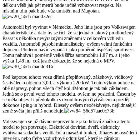
délkou větší jak pět metrů bude určitě vzbuzovat respekt. Na
místním trhu pak bude vůz umístěn nad Magotan.
Automobil byl vyvinut v Německu. Jeho linie jsou pro Volkswagen
charakteristické a dalo by se říci, že se jedná o takový prodloužený
Passat s několika nevýraznými změnami v celkovém vzhledu
vozidla. Automobil působí minimalisticky, ovšem velmi funkčním
dojmem. Phideon navíc vypadá i jako poměrně úspěšný sportovec.
Tomu nahrává i poměrně velká šířka automobilu 1,87 m. a i jeho
výška 1,48 m., což jasně dokazuje, že se nejedná o MPV.
Pod kapotou tohoto vozu dřímá přeplňovaný, zážehový, vidlicový
šestiválec o objemu 3,0 l. a výkonu 220 kW. Tento výkon putuje na
obě nápravy, pohon všech čtyř kol 4Motion je tak tak základem.
Jedná se o první verzi tohoto modelu, ovšem ne poslední. Časem by
se měla objevit i předokolka s dvoulitrovým čtyřválcem a později
dokonce i plug-in hybrid. Diesely ovšem neočekávejte, nejlidnatější
země světa jim příliš neholduje.
Volkswagen se již dávno neprezentuje jako lidová značka a tento
model to jen potvrzuje. Elektrické dovírání dveří, elektricky
vyhřívaná sedadla s ventilační a masážní funkcí, tříbarevné osvětlení
interiéru, nebo třeba vzduchové odpružení, které je zárukou