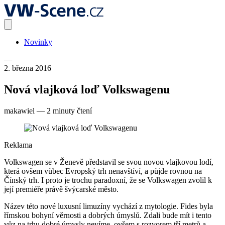
Novinky
—
2. března 2016
Nová vlajková loď Volkswagenu
makawiel
—
2 minuty čtení
Reklama
Volkswagen se v Ženevě představil se svou novou vlajkovou lodí,
která ovšem vůbec Evropský trh nenavštíví, a půjde rovnou na
Čínský trh. I proto je trochu paradoxní, že se Volkswagen zvolil k
její premiéře právě švýcarské město.
Název této nové luxusní limuzíny vychází z mytologie. Fides byla
římskou bohyní věrnosti a dobrých úmyslů. Zdali bude mít i tento
vůz na trhu dobré úmysly nevíme, ovšem s rozvorem tří metrů a